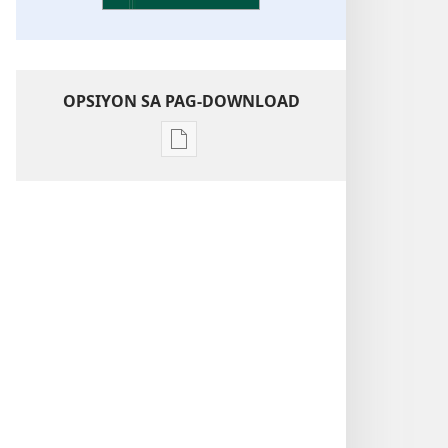
OPSIYON SA PAG-DOWNLOAD
Opsiyon
sa
pag-
download
sa
publikasyon
Pagtugkad
sa
Kasulatan