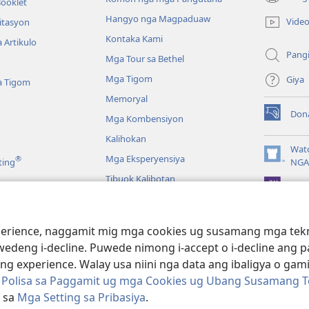
Booklet
(mo-
open
Hangyo nga Magpaduaw
Vide
itasyon
ug
Kontaka Kami
 Artikulo
bag-
Pang
ong
Mga Tour sa Bethel
window)
Mga Tigom
Giya
a Tigom
Memoryal
Don
Mga Kombensiyon
(mo-
open
Kalihokan
ug
Wat
Mga Eksperyensiya
®
bag-
(mo-
ting
NGA
ong
open
Tibuok Kalibotan
window)
JW L
ug
bag-
ong
a
window)
ience, naggamit mig mga cookies ug susamang mga tekno
Pagbasa sa Bibliya
wedeng i-decline. Puwede nimong i-accept o i-decline ang
 experience. Walay usa niini nga data ang ibaligya o gam
g Polisa sa Paggamit ug mga Cookies ug Ubang Susamang T
i sa
Mga Setting sa Pribasiya
.
ract Society of Pennsylvania.
KONDISYONES SA PAGGAMIT
|
POLISA SA 