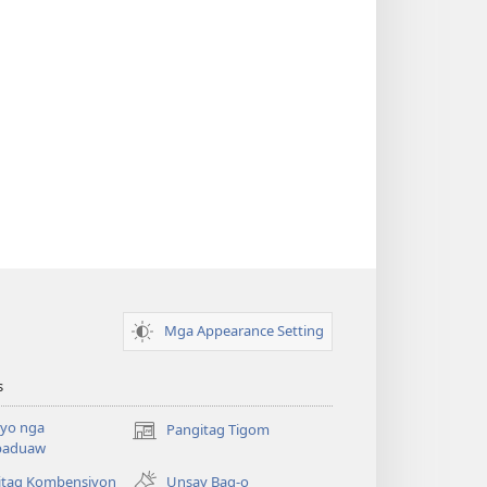
Mga Appearance Setting
s
yo nga
Pangitag Tigom
(mo-
paduaw
open
ug
itag Kombensiyon
Unsay Bag-o