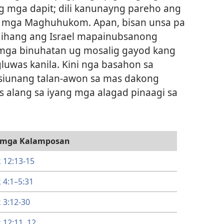
ng mga dapit; dili kanunayng pareho ang
g mga Maghuhukom. Apan, bisan unsa pa
dihang ang Israel mapainubsanong
 mga binuhatan ug mosalig gayod kang
was kanila. Kini nga basahon sa
asiunang talan-awon sa mas dakong
s alang sa iyang mga alagad pinaagi sa
 mga Kalamposan
 12:13-15
 4:1–​5:31
 3:12-30
12:​11, 12