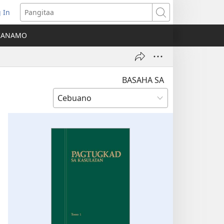
 In
o-
Pangitaa
pen
KANAMO
g
g-
ng
ndow)
BASAHA SA