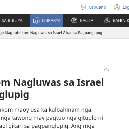
Cebuano
Log
Pagpilig
(m
pinulongan
o
 SA BIBLIYA
LIBRARYA
BALITA
BAHIN 
u
ba
a Maghuhukom Nagluwas sa Israel Gikan sa Pagpanglupig
o
wi
 Nagluwas sa Israel
glupig
kom maoy usa ka kulbahinam nga
mga tawong may pagtuo nga gitudlo ni
rael gikan sa pagpanglupig. Ang mga