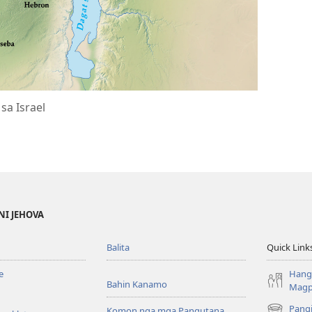
a Israel
NI JEHOVA
Balita
Quick Link
e
Hang
Bahin Kanamo
Mag
Pang
Komon nga mga Pangutana