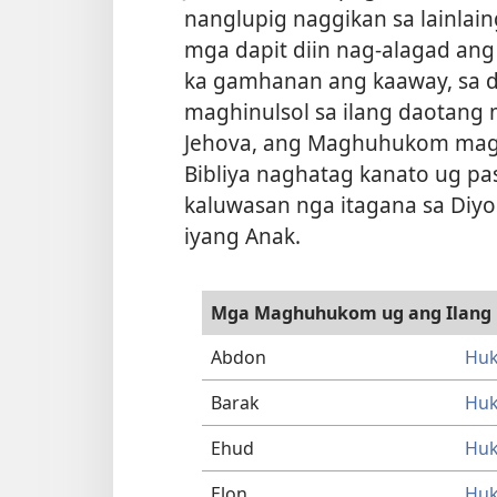
nanglupig naggikan sa lainlai
mga dapit diin nag-alagad an
ka gamhanan ang kaaway, sa 
maghinulsol sa ilang daotang
Jehova, ang Maghuhukom maglu
Bibliya naghatag kanato ug p
kaluwasan nga itagana sa Diyo
iyang Anak.
Mga Maghuhukom ug ang Ilang
Abdon
Huk
Barak
Huk
Ehud
Huk
Elon
Huk 