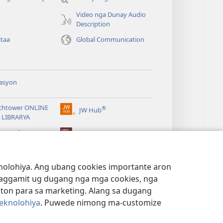
bag-
Video nga Dunay Audio
o
ong
Description
window)
itaa
Global Communication
asyon
chtower ONLINE
®
JW Hub
(mo-
 LIBRARYA
open
®
ug
ibrary
Watchtower Library
bag-
ong
window)
lohiya. Ang ubang cookies importante aron
 paggamit ug dugang nga mga cookies, nga
iton para sa marketing. Alang sa dugang
eknolohiya
. Puwede nimong ma-customize
PRIBASIYA
|
MGA SETTING SA PRIBASIYA