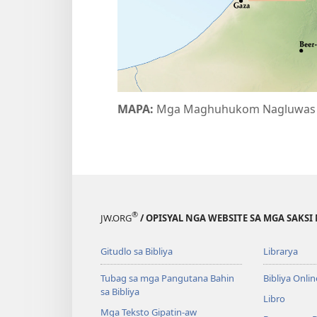
MAPA:
Mga Maghuhukom Nagluwas s
®
JW.ORG
/ OPISYAL NGA WEBSITE SA MGA SAKSI 
Gitudlo sa Bibliya
Librarya
Tubag sa mga Pangutana Bahin
Bibliya Onlin
sa Bibliya
Libro
Mga Teksto Gipatin-aw