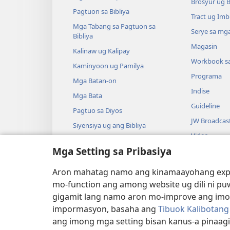
Brosyur ug 
Pagtuon sa Bibliya
Tract ug Imb
Mga Tabang sa Pagtuon sa
Serye sa mga
Bibliya
Magasin
Kalinaw ug Kalipay
Workbook s
Kaminyoon ug Pamilya
Programa
Mga Batan-on
Indise
Mga Bata
Guideline
Pagtuo sa Diyos
JW Broadcas
Siyensiya ug ang Bibliya
Video
Kasaysayan ug ang Bibliya
Mga Setting sa Pribasiya
Musika
Audio Dram
Aron mahatag namo ang kinamaayohang exper
Gidrama nga 
mo-function ang among website ug dili ni pu
gigamit lang namo aron mo-improve ang imong
impormasyon, basaha ang
Tibuok Kalibotan
ang imong mga setting bisan kanus-a pinaag
Copyright
© 2026 Watch Tower Bible and T