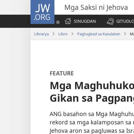
JW.ORG
Mga Saksi ni Jehova
SINUGDAN
GITUDLO
Librarya
Libro
Pagtugkad sa Kasulatan
Mg
FEATURE
Mga Maghuhukom
Gikan sa Pagpan
ANG basahon sa Mga Maghuhu
rekord sa mga kalamposan sa 
Jehova aron sa pagluwas sa Is