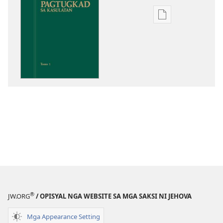
Opsiyon
sa
pag-
download
sa
publikasyon
Pagtugkad
sa
Kasulatan
®
JW.ORG
/ OPISYAL NGA WEBSITE SA MGA SAKSI NI JEHOVA
Mga Appearance Setting