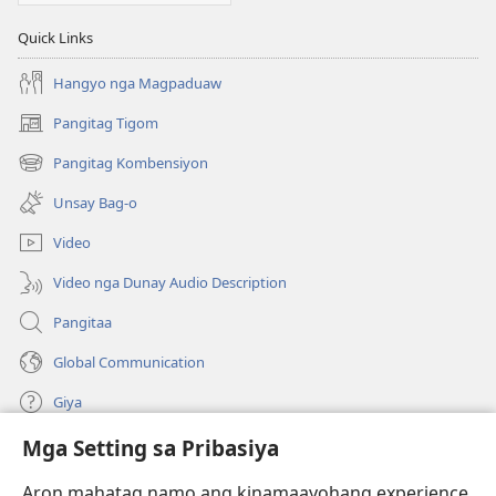
Quick Links
Hangyo nga Magpaduaw
Pangitag Tigom
(mo-
open
Pangitag Kombensiyon
(mo-
ug
open
bag-
Unsay Bag-o
ug
ong
bag-
window)
Video
ong
window)
Video nga Dunay Audio Description
Pangitaa
Global Communication
Giya
Mga Setting sa Pribasiya
Donasyon
(mo-
open
Aron mahatag namo ang kinamaayohang experience,