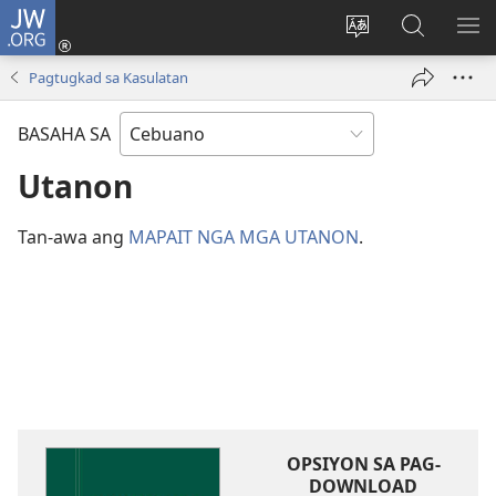
JW.ORG
Log
In
Ilisi
Pangitaa
IPA
(mo-
ang
sa
AN
Pagtugkad sa Kasulatan
open
pinulongan
JW.ORG
ME
ug
sa
BASAHA SA
bag-
site
ong
Utanon
window)
Tan-awa ang
MAPAIT NGA MGA UTANON
.
OPSIYON SA PAG-
DOWNLOAD