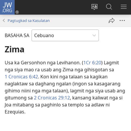
JW.ORG
Log
In
Ilisi
Pangitaa
IPA
(mo-
ang
sa
AN
Pagtugkad sa Kasulatan
open
pinulongan
JW.ORG
ME
ug
sa
BASAHA SA
bag-
site
ong
Zima
window)
Usa ka Gersonhon nga Levihanon. (
1Cr 6:20
) Lagmit
nga siya mao ra usab ang Zima nga gihisgotan sa
1 Cronicas 6:42
. Kon kini nga talaan sa kagikan
naglaktaw sa daghang ngalan (ingon sa kasagarang
gihimo niini nga mga talaan), lagmit nga siya usab ang
gitumong sa
2 Cronicas 29:​12
, kansang kaliwat nga si
Joa mitabang sa paghinlo sa templo sa adlaw ni
Ezequias.