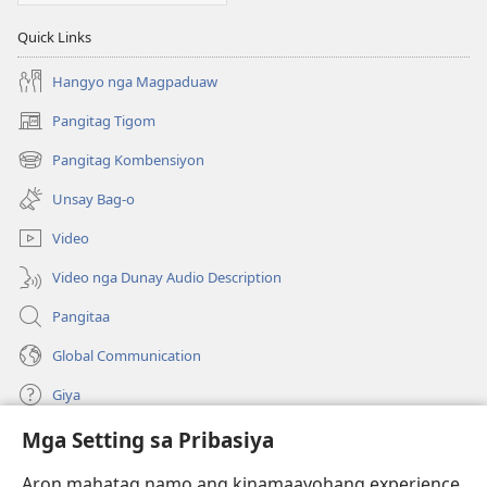
Quick Links
Hangyo nga Magpaduaw
Pangitag Tigom
(mo-
open
Pangitag Kombensiyon
(mo-
ug
open
bag-
Unsay Bag-o
ug
ong
bag-
window)
Video
ong
window)
Video nga Dunay Audio Description
Pangitaa
Global Communication
Giya
Mga Setting sa Pribasiya
Donasyon
(mo-
open
Aron mahatag namo ang kinamaayohang experience,