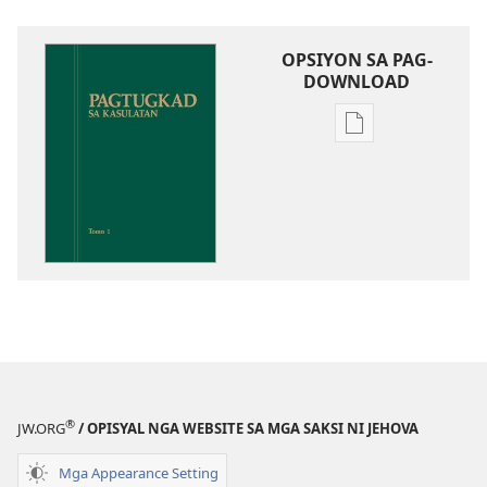
OPSIYON SA PAG-
DOWNLOAD
Opsiyon
sa
pag-
download
sa
publikasyon
Pagtugkad
sa
Kasulatan
®
JW.ORG
/ OPISYAL NGA WEBSITE SA MGA SAKSI NI JEHOVA
Mga Appearance Setting