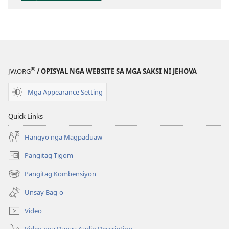
publikasyon
Pagtugkad
sa
Kasulatan
®
JW.ORG
/ OPISYAL NGA WEBSITE SA MGA SAKSI NI JEHOVA
Mga Appearance Setting
Quick Links
Hangyo nga Magpaduaw
Pangitag Tigom
(mo-
open
Pangitag Kombensiyon
(mo-
ug
open
bag-
Unsay Bag-o
ug
ong
bag-
window)
Video
ong
window)
Video nga Dunay Audio Description