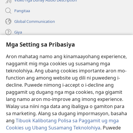
Pangitaa
Global Communication
Giya
Mga Setting sa Pribasiya
Donasyon
(mo-
open
Aron mahatag namo ang kinamaayohang experience,
ug
naggamit mig mga cookies ug susamang mga
Watchtower ONLINE NGA LIBRARYA
(mo-
bag-
teknolohiya. Ang ubang cookies importante aron mo-
open
ong
®
JW Hub
function ang among website ug dili ni puwedeng i-
ug
window)
(mo-
bag-
decline. Puwede nimong i-accept o i-decline ang
open
ong
®
JW Library
ug
paggamit ug dugang nga mga cookies, nga gigamit
window)
bag-
lang namo aron mo-improve ang imong experience.
ong
Watchtower Library
Walay usa niini nga data ang ibaligya o gamiton para
window)
sa marketing. Alang sa dugang impormasyon, basaha
ang
Tibuok Kalibotang Polisa sa Paggamit ug mga
Cookies ug Ubang Susamang Teknolohiya
. Puwede