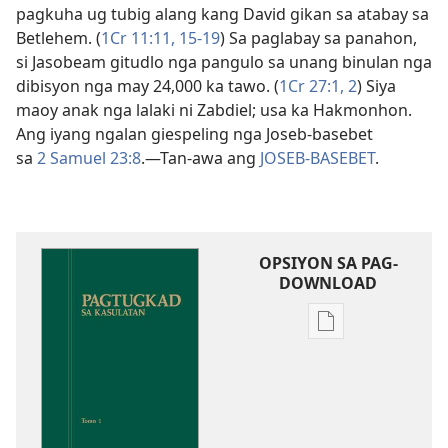
pagkuha ug tubig alang kang David gikan sa atabay sa
Betlehem. (
1Cr 11:​11,
15-19
) Sa paglabay sa panahon,
si Jasobeam gitudlo nga pangulo sa unang binulan nga
dibisyon nga may 24,000 ka tawo. (
1Cr 27:​1, 2
) Siya
maoy anak nga lalaki ni Zabdiel; usa ka Hakmonhon.
Ang iyang ngalan giespeling nga Joseb-basebet
sa
2 Samuel 23:8
.​—Tan-awa ang
JOSEB-BASEBET
.
OPSIYON SA PAG-
DOWNLOAD
Opsiyon
sa
pag-
download
sa