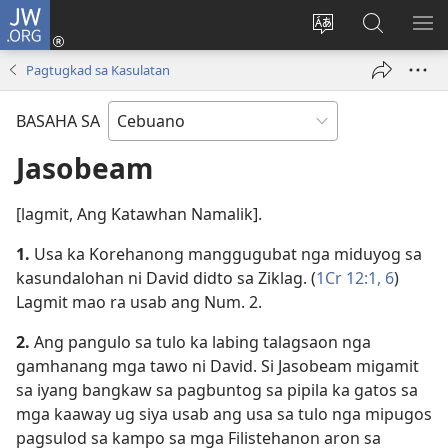
JW.ORG
Log
In
Ilisi
Pangitaa
IPA
(mo-
ang
sa
AN
Pagtugkad sa Kasulatan
open
pinulongan
JW.ORG
ME
ug
sa
BASAHA SA
bag-
site
ong
Jasobeam
window)
[lagmit, Ang Katawhan Namalik].
1.
Usa ka Korehanong manggugubat nga miduyog sa
kasundalohan ni David didto sa Ziklag. (
1Cr 12:​1,
6
)
Lagmit mao ra usab ang Num. 2.
2.
Ang pangulo sa tulo ka labing talagsaon nga
gamhanang mga tawo ni David. Si Jasobeam migamit
sa iyang bangkaw sa pagbuntog sa pipila ka gatos sa
mga kaaway ug siya usab ang usa sa tulo nga mipugos
pagsulod sa kampo sa mga Filistehanon aron sa