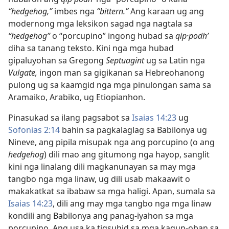
“hedgehog,”
imbes nga
“bittern.”
Ang karaan ug ang
modernong mga leksikon sagad nga nagtala sa
“hedgehog”
o “porcupino” ingong hubad sa
qip·podhʹ
diha sa tanang teksto. Kini nga mga hubad
gipaluyohan sa Gregong
Septuagint
ug sa Latin nga
Vulgate,
ingon man sa gigikanan sa Hebreohanong
pulong ug sa kaamgid nga mga pinulongan sama sa
Aramaiko, Arabiko, ug Etiopianhon.
Pinasukad sa ilang pagsabot sa
Isaias 14:23
ug
Sofonias 2:14
bahin sa pagkalaglag sa Babilonya ug
Nineve, ang pipila misupak nga ang porcupino (o ang
hedgehog
) dili mao ang gitumong nga hayop, sanglit
kini nga linalang dili magkanunayan sa may mga
tangbo nga mga linaw, ug dili usab makaawit o
makakatkat sa ibabaw sa mga haligi. Apan, sumala sa
Isaias 14:​23
, dili ang may mga tangbo nga mga linaw
kondili ang Babilonya ang panag-iyahon sa mga
porcupino. Ang usa ka tigsuhid sa mga kagun-oban sa