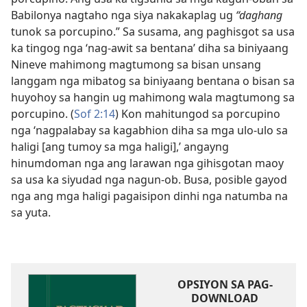
Babilonya nagtaho nga siya nakakaplag ug
“daghang
tunok sa porcupino.” Sa susama, ang paghisgot sa usa
ka tingog nga ‘nag-awit sa bentana’ diha sa biniyaang
Nineve mahimong magtumong sa bisan unsang
langgam nga mibatog sa biniyaang bentana o bisan sa
huyohoy sa hangin ug mahimong wala magtumong sa
porcupino. (
Sof 2:14
) Kon mahitungod sa porcupino
nga ‘nagpalabay sa kagabhion diha sa mga ulo-ulo sa
haligi [ang tumoy sa mga haligi],’ angayng
hinumdoman nga ang larawan nga gihisgotan maoy
sa usa ka siyudad nga nagun-ob. Busa, posible gayod
nga ang mga haligi pagaisipon dinhi nga natumba na
sa yuta.
OPSIYON SA PAG-
DOWNLOAD