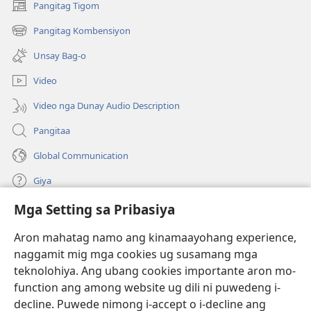
Pangitag Tigom
(mo-
open
Pangitag Kombensiyon
(mo-
ug
open
bag-
Unsay Bag-o
ug
ong
bag-
window)
Video
ong
window)
Video nga Dunay Audio Description
Pangitaa
Global Communication
Giya
Mga Setting sa Pribasiya
Donasyon
(mo-
open
Aron mahatag namo ang kinamaayohang experience,
ug
naggamit mig mga cookies ug susamang mga
Watchtower ONLINE NGA LIBRARYA
(mo-
bag-
teknolohiya. Ang ubang cookies importante aron mo-
open
ong
®
JW Hub
function ang among website ug dili ni puwedeng i-
ug
window)
(mo-
bag-
decline. Puwede nimong i-accept o i-decline ang
open