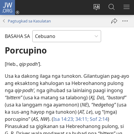
JW.ORG
Log
In
Ilisi
Pangitaa
IPA
(mo-
ang
sa
AN
Pagtugkad sa Kasulatan
open
pinulongan
JW.ORG
ME
ug
sa
BASAHA SA
bag-
site
ong
Porcupino
window)
[Heb.,
qip·podhʹ
].
Usa ka dakong ilaga nga tunokon. Gilantugian pag-ayo
ang eksaktong kahulogan sa Hebreohanong pulong
nga
qip·podhʹ,
nga gihubad sa lainlaing paagi ingong
“bittern”
(usa ka matang sa talabong) (
KJ, Da
),
“bustard”
(usa ka langgam nga ayamonon) (
NE
),
“hedgehog”
(usa
ka sus-ang hayop nga tunokon) (
AT, Le
), ug “(mga)
porcupino” (
AS, NW
). (
Isa 14:23;
34:11;
Sof 2:14
)
Pinasukad sa gigikanan sa Hebreohanong pulong, si
G. R. Driver wala modawat sa hubad nga
“bittern”
ug