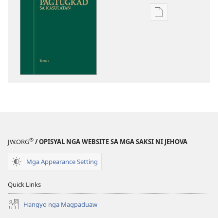
Opsiyon
sa
pag-
download
sa
publikasyon
Pagtugkad
sa
Kasulatan
®
JW.ORG
/ OPISYAL NGA WEBSITE SA MGA SAKSI NI JEHOVA
Mga Appearance Setting
Quick Links
Hangyo nga Magpaduaw