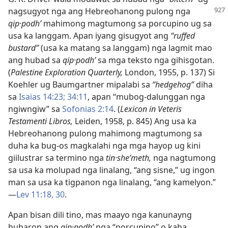
nagsugyot
nga ang Hebreohanong pulong nga
qip·podhʹ
mahimong magtumong sa porcupino ug sa
usa ka langgam. Apan iyang gisugyot ang
“ruffed
bustard”
(usa ka matang sa langgam) nga lagmit mao
ang hubad sa
qip·podhʹ
sa mga teksto nga gihisgotan.
(
Palestine Exploration Quarterly,
London, 1955, p. 137) Si
Koehler ug Baumgartner mipalabi sa
“hedgehog”
diha
sa
Isaias 14:23;
34:​11
, apan “mubog-dalunggan nga
ngiwngiw” sa
Sofonias 2:14
. (
Lexicon in Veteris
Testamenti Libros,
Leiden, 1958, p. 845) Ang usa ka
Hebreohanong pulong mahimong magtumong sa
duha ka bug-os magkalahi nga mga hayop ug kini
giilustrar sa termino nga
tin·sheʹmeth,
nga nagtumong
sa usa ka molupad nga linalang, “ang sisne,” ug ingon
man sa usa ka tigpanon nga linalang, “ang kamelyon.”​
—
Lev 11:​18,
30
.
Apan bisan dili tino, mas maayo nga kanunayng
hubaron ang
qip·podhʹ
nga “porcupino” o kaha