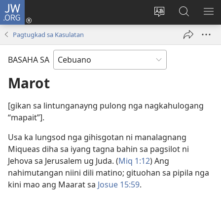
JW.ORG
Log
In
Ilisi
Pangitaa
IPA
(mo-
ang
sa
AN
Pagtugkad sa Kasulatan
open
pinulongan
JW.ORG
ME
ug
sa
BASAHA SA
bag-
site
ong
Marot
window)
[gikan sa lintunganayng pulong nga nagkahulogang
“mapait”].
Usa ka lungsod nga gihisgotan ni manalagnang
Miqueas diha sa iyang tagna bahin sa pagsilot ni
Jehova sa Jerusalem ug Juda. (
Miq 1:12
) Ang
nahimutangan niini dili matino; gituohan sa pipila nga
kini mao ang Maarat sa
Josue 15:59
.