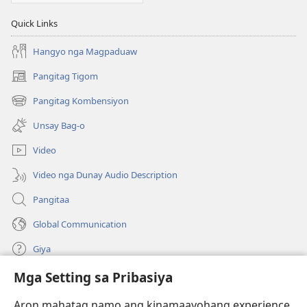
Quick Links
Hangyo nga Magpaduaw
Pangitag Tigom
(mo-
open
Pangitag Kombensiyon
(mo-
ug
open
bag-
Unsay Bag-o
ug
ong
bag-
window)
Video
ong
window)
Video nga Dunay Audio Description
Pangitaa
Global Communication
Giya
Mga Setting sa Pribasiya
Donasyon
(mo-
open
Aron mahatag namo ang kinamaayohang experience,