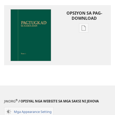
OPSIYON SA PAG-
DOWNLOAD
Opsiyon
sa
pag-
download
sa
publikasyon
Pagtugkad
sa
Kasulatan
®
JW.ORG
/ OPISYAL NGA WEBSITE SA MGA SAKSI NI JEHOVA
Mga Appearance Setting