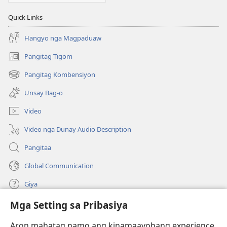
Quick Links
Hangyo nga Magpaduaw
Pangitag Tigom
(mo-
open
Pangitag Kombensiyon
(mo-
ug
open
bag-
Unsay Bag-o
ug
ong
bag-
window)
Video
ong
window)
Video nga Dunay Audio Description
Pangitaa
Global Communication
Giya
Mga Setting sa Pribasiya
Donasyon
(mo-
open
Aron mahatag namo ang kinamaayohang experience,