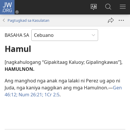
JW.ORG
Log
In
Ilisi
Pangitaa
IPA
(mo-
ang
sa
AN
Pagtugkad sa Kasulatan
open
pinulongan
JW.ORG
ME
ug
sa
BASAHA SA
bag-
site
ong
Hamul
window)
[nagkahulogang “Gipakitaag Kaluoy; Gipalingkawas”],
HAMULNON.
Ang manghod nga anak nga lalaki ni Perez ug apo ni
Juda, nga kaniya naggikan ang mga Hamulnon.​—
Gen
46:12;
Num 26:21;
1Cr 2:5
.