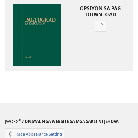
OPSIYON SA PAG-
DOWNLOAD
Opsiyon
sa
pag-
download
sa
publikasyon
Pagtugkad
sa
Kasulatan
®
JW.ORG
/ OPISYAL NGA WEBSITE SA MGA SAKSI NI JEHOVA
Mga Appearance Setting