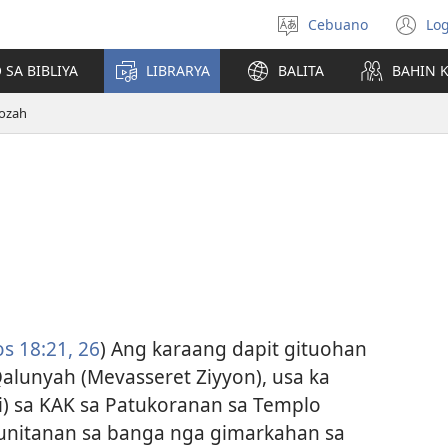
Cebuano
Log
Pagpilig
(m
pinulongan
o
 SA BIBLIYA
LIBRARYA
BALITA
BAHIN 
u
ba
ozah
o
wi
os 18:​21,
26
) Ang karaang dapit gituohan
alunyah (Mevasseret Ziyyon), usa ka
i) sa KAK sa Patukoranan sa Templo
gunitanan sa banga nga gimarkahan sa