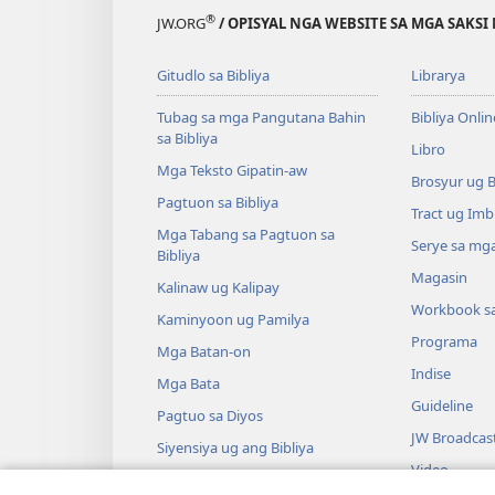
®
JW.ORG
/ OPISYAL NGA WEBSITE SA MGA SAKSI 
Gitudlo sa Bibliya
Librarya
Tubag sa mga Pangutana Bahin
Bibliya Onlin
sa Bibliya
Libro
Mga Teksto Gipatin-aw
Brosyur ug 
Pagtuon sa Bibliya
Tract ug Imb
Mga Tabang sa Pagtuon sa
Serye sa mga
Bibliya
Magasin
Kalinaw ug Kalipay
Workbook s
Kaminyoon ug Pamilya
Programa
Mga Batan-on
Indise
Mga Bata
Guideline
Pagtuo sa Diyos
JW Broadcas
Siyensiya ug ang Bibliya
Video
Kasaysayan ug ang Bibliya