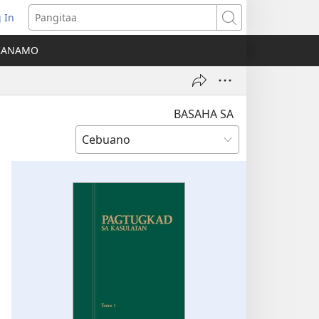
 In
o-
Pangitaa
pen
KANAMO
g
g-
ng
ndow)
BASAHA SA