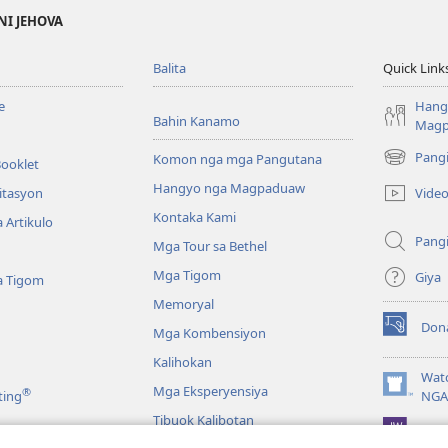
NI JEHOVA
Balita
Quick Link
e
Hang
Bahin Kanamo
Mag
Pang
Komon nga mga Pangutana
Booklet
(mo-
open
Hangyo nga Magpaduaw
Vide
itasyon
ug
Kontaka Kami
 Artikulo
bag-
Pang
ong
Mga Tour sa Bethel
window)
Mga Tigom
Giya
a Tigom
Memoryal
Don
Mga Kombensiyon
(mo-
open
Kalihokan
ug
Wat
Mga Eksperyensiya
®
bag-
(mo-
ting
NGA
ong
open
Tibuok Kalibotan
window)
JW L
ug