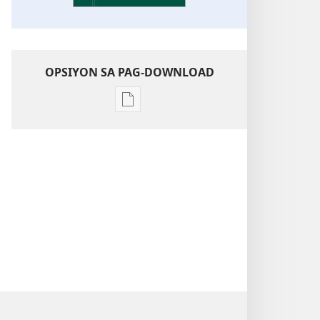
OPSIYON SA PAG-DOWNLOAD
Opsiyon
sa
pag-
download
sa
publikasyon
Pagtugkad
sa
Kasulatan