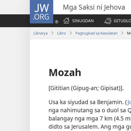
JW.ORG
Mga Saksi ni Jehova
SINUGDAN
GITUDLO
Librarya
Libro
Pagtugkad sa Kasulatan
M
Mozah
[Gititian (Gipug-an; Gipisat)].
Usa ka siyudad sa Benjamin. (
J
nga nahimutang sa o duol sa Q
balangay nga mga 7 km (4.5 m
didto sa Jerusalem. Ang mga 