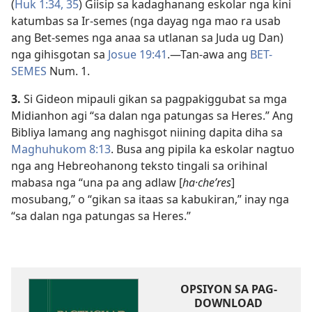
(
Huk 1:​34, 35
) Giisip sa kadaghanang eskolar nga kini
katumbas sa Ir-semes (nga dayag nga mao ra usab
ang Bet-semes nga anaa sa utlanan sa Juda ug Dan)
nga gihisgotan sa
Josue 19:41
.​—Tan-awa ang
BET-
SEMES
Num. 1.
3.
Si Gideon mipauli gikan sa pagpakiggubat sa mga
Midianhon agi “sa dalan nga patungas sa Heres.” Ang
Bibliya lamang ang naghisgot niining dapita diha sa
Maghuhukom 8:13
. Busa ang pipila ka eskolar nagtuo
nga ang Hebreohanong teksto tingali sa orihinal
mabasa nga “una pa ang adlaw [
ha·cheʹres
]
mosubang,” o “gikan sa itaas sa kabukiran,” inay nga
“sa dalan nga patungas sa Heres.”
OPSIYON SA PAG-
DOWNLOAD