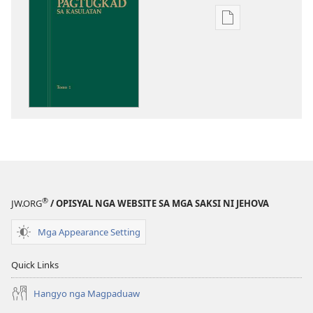
Opsiyon
sa
pag-
download
sa
publikasyon
Pagtugkad
sa
Kasulatan
®
JW.ORG
/ OPISYAL NGA WEBSITE SA MGA SAKSI NI JEHOVA
Mga Appearance Setting
Quick Links
Hangyo nga Magpaduaw