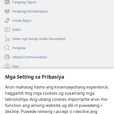
Pangitag Tigom
(mo-
open
Pangitag Kombensiyon
(mo-
ug
open
bag-
Unsay Bag-o
ug
ong
bag-
window)
Video
ong
window)
Video nga Dunay Audio Description
Pangitaa
Global Communication
Giya
Mga Setting sa Pribasiya
Donasyon
(mo-
open
Aron mahatag namo ang kinamaayohang experience,
ug
naggamit mig mga cookies ug susamang mga
Watchtower ONLINE NGA LIBRARYA
(mo-
bag-
teknolohiya. Ang ubang cookies importante aron mo-
open
ong
®
JW Hub
function ang among website ug dili ni puwedeng i-
ug
window)
(mo-
bag-
decline. Puwede nimong i-accept o i-decline ang
open