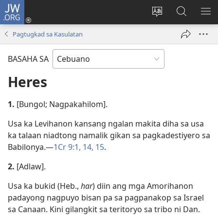
JW.ORG
Log
In
Ilisi
Pangitaa
IPA
(mo-
ang
sa
AN
Pagtugkad sa Kasulatan
open
pinulongan
JW.ORG
ME
ug
sa
BASAHA SA
bag-
site
ong
Heres
window)
1.
[Bungol; Nagpakahilom].
Usa ka Levihanon kansang ngalan makita diha sa usa
ka talaan niadtong namalik gikan sa pagkadestiyero sa
Babilonya.​—
1Cr 9:​1,
14, 15
.
2.
[Adlaw].
Usa ka bukid (Heb.,
har
) diin ang mga Amorihanon
padayong nagpuyo bisan pa sa pagpanakop sa Israel
sa Canaan. Kini gilangkit sa teritoryo sa tribo ni Dan.