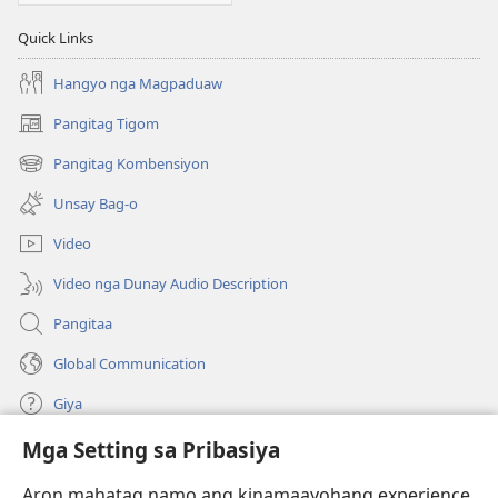
Quick Links
Hangyo nga Magpaduaw
Pangitag Tigom
(mo-
open
Pangitag Kombensiyon
(mo-
ug
open
bag-
Unsay Bag-o
ug
ong
bag-
window)
Video
ong
window)
Video nga Dunay Audio Description
Pangitaa
Global Communication
Giya
Mga Setting sa Pribasiya
Donasyon
(mo-
open
Aron mahatag namo ang kinamaayohang experience,