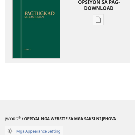
OPSIYON SA PAG-
DOWNLOAD
Opsiyon
sa
pag-
download
sa
publikasyon
Pagtugkad
sa
Kasulatan
®
JW.ORG
/ OPISYAL NGA WEBSITE SA MGA SAKSI NI JEHOVA
Mga Appearance Setting