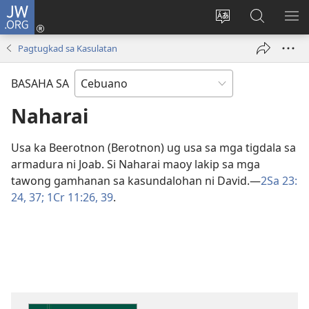
JW.ORG
Log
In
Ilisi
Pangitaa
IPA
(mo-
ang
sa
AN
Pagtugkad sa Kasulatan
open
pinulongan
JW.ORG
ME
ug
sa
BASAHA SA
bag-
site
ong
Naharai
window)
Usa ka Beerotnon (Berotnon) ug usa sa mga tigdala sa
armadura ni Joab. Si Naharai maoy lakip sa mga
tawong gamhanan sa kasundalohan ni David.​—
2Sa 23:​
24,
37;
1Cr 11:​26,
39
.