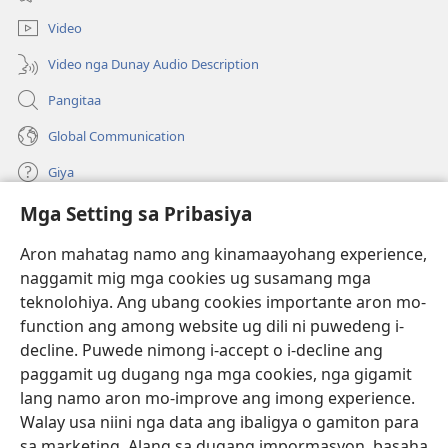
ug
ong
bag-
window)
Video
ong
window)
Video nga Dunay Audio Description
Pangitaa
Global Communication
Giya
Mga Setting sa Pribasiya
Donasyon
(mo-
open
Aron mahatag namo ang kinamaayohang experience,
ug
naggamit mig mga cookies ug susamang mga
Watchtower ONLINE NGA LIBRARYA
(mo-
bag-
teknolohiya. Ang ubang cookies importante aron mo-
open
ong
®
JW Hub
function ang among website ug dili ni puwedeng i-
ug
window)
(mo-
bag-
decline. Puwede nimong i-accept o i-decline ang
open
ong
®
JW Library
ug
paggamit ug dugang nga mga cookies, nga gigamit
window)
bag-
lang namo aron mo-improve ang imong experience.
ong
Watchtower Library
Walay usa niini nga data ang ibaligya o gamiton para
window)
sa marketing. Alang sa dugang impormasyon, basaha