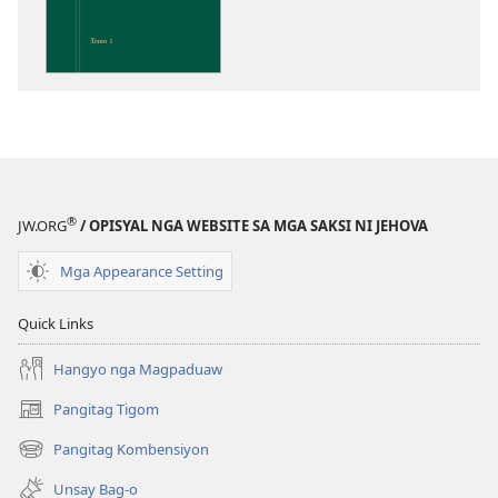
download
sa
publikasyon
Pagtugkad
sa
Kasulatan
®
JW.ORG
/ OPISYAL NGA WEBSITE SA MGA SAKSI NI JEHOVA
Mga Appearance Setting
Quick Links
Hangyo nga Magpaduaw
Pangitag Tigom
(mo-
open
Pangitag Kombensiyon
(mo-
ug
open
bag-
Unsay Bag-o