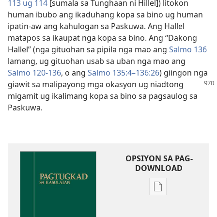
113 ug
114
[sumala sa Tunghaan ni Hillel]) litokon
human ibubo ang ikaduhang kopa sa bino ug human
ipatin-aw ang kahulogan sa Paskuwa. Ang Hallel
matapos sa ikaupat nga kopa sa bino. Ang “Dakong
Hallel” (nga gituohan sa pipila nga mao ang
Salmo 136
lamang, ug gituohan usab sa uban nga mao ang
Salmo 120-136
, o ang
Salmo 135:4–​136:26
) giingon nga
giawit sa malipayong mga
okasyon ug niadtong
migamit ug ikalimang kopa sa bino sa pagsaulog sa
Paskuwa.
OPSIYON SA PAG-
DOWNLOAD
Opsiyon
sa
pag-