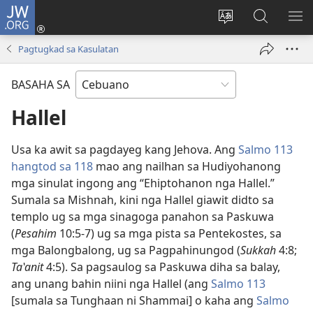
JW.ORG
Log
In
Ilisi
Pangitaa
IPA
(mo-
ang
sa
AN
Pagtugkad sa Kasulatan
open
pinulongan
JW.ORG
ME
ug
sa
BASAHA SA
bag-
site
ong
Hallel
window)
Usa ka awit sa pagdayeg kang Jehova. Ang
Salmo 113
hangtod sa 118
mao ang nailhan sa Hudiyohanong
mga sinulat ingong ang “Ehiptohanon nga Hallel.”
Sumala sa Mishnah, kini nga Hallel giawit didto sa
templo ug sa mga sinagoga panahon sa Paskuwa
(
Pesahim
10:​5-7) ug sa mga pista sa Pentekostes, sa
mga Balongbalong, ug sa Pagpahinungod (
Sukkah
4:8;
Taʽanit
4:5). Sa pagsaulog sa Paskuwa diha sa balay,
ang unang bahin niini nga Hallel (ang
Salmo 113
[sumala sa Tunghaan ni Shammai] o kaha ang
Salmo