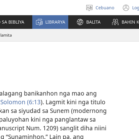
Cebuano
Log
Pagpilig
(m
pinulongan
o
 SA BIBLIYA
LIBRARYA
BALITA
BAHIN 
u
ba
lamita
o
wi
alagang banikanhon nga mao ang
i Solomon (6:13
). Lagmit kini nga titulo
ikan sa siyudad sa Sunem (modernong
ipaluyohan kini nga panglantaw sa
nuscript Num. 1209) sanglit diha niini
g “Sunaminhon.” Lain pa, ang