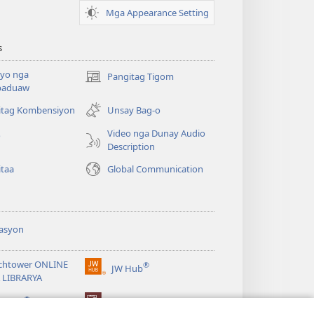
Mga Appearance Setting
s
yo nga
Pangitag Tigom
(mo-
paduaw
open
ug
itag Kombensiyon
Unsay Bag-o
bag-
Video nga Dunay Audio
o
ong
Description
window)
itaa
Global Communication
asyon
chtower ONLINE
®
JW Hub
(mo-
 LIBRARYA
open
®
ug
ibrary
Watchtower Library