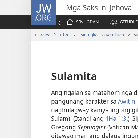
JW.ORG
Mga Saksi ni Jehova
SINUGDAN
GITUDLO
Librarya
Libro
Pagtugkad sa Kasulatan
Su
Sulamita
Ang ngalan sa matahom nga d
pangunang karakter sa
Awit n
naghulagway kaniya ingong g
Sulam). (Itandi ang
1Ha 1:3
.) G
Gregong
Septuagint
(Vatican Ma
gitawag man ang dalaga ingon