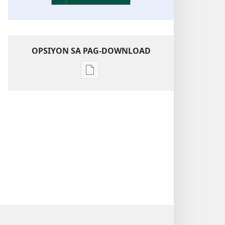
OPSIYON SA PAG-DOWNLOAD
Opsiyon
sa
pag-
download
sa
publikasyon
Pagtugkad
sa
Kasulatan