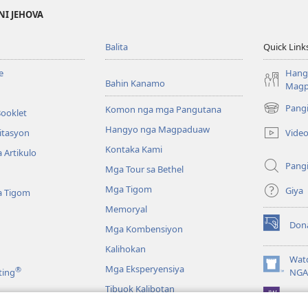
NI JEHOVA
Balita
Quick Link
e
Hang
Bahin Kanamo
Mag
Pang
Komon nga mga Pangutana
Booklet
(mo-
open
Hangyo nga Magpaduaw
Vide
itasyon
ug
Kontaka Kami
 Artikulo
bag-
Pang
ong
Mga Tour sa Bethel
window)
Mga Tigom
Giya
a Tigom
Memoryal
Don
Mga Kombensiyon
(mo-
open
Kalihokan
ug
Wat
Mga Eksperyensiya
®
bag-
(mo-
ting
NGA
ong
open
Tibuok Kalibotan
window)
JW L
ug