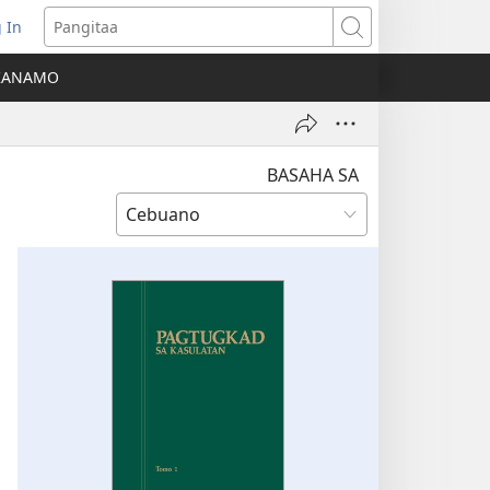
 In
o-
Pangitaa
pen
KANAMO
g
g-
ng
ndow)
BASAHA SA