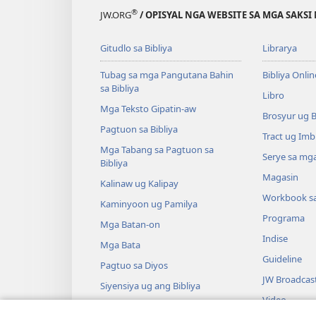
®
JW.ORG
/ OPISYAL NGA WEBSITE SA MGA SAKSI 
Gitudlo sa Bibliya
Librarya
Tubag sa mga Pangutana Bahin
Bibliya Onlin
sa Bibliya
Libro
Mga Teksto Gipatin-aw
Brosyur ug 
Pagtuon sa Bibliya
Tract ug Imb
Mga Tabang sa Pagtuon sa
Serye sa mga
Bibliya
Magasin
Kalinaw ug Kalipay
Workbook s
Kaminyoon ug Pamilya
Programa
Mga Batan-on
Indise
Mga Bata
Guideline
Pagtuo sa Diyos
JW Broadcas
Siyensiya ug ang Bibliya
Video
Kasaysayan ug ang Bibliya