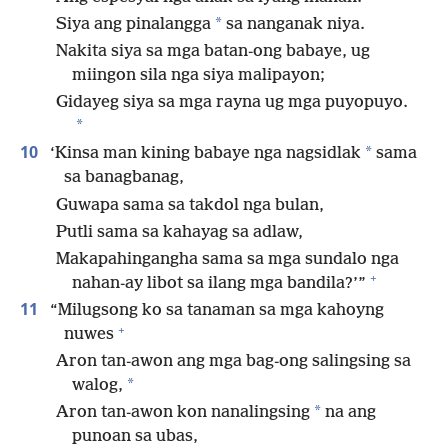
*
Siya ang pinalangga
sa nanganak niya.
Nakita siya sa mga batan-ong babaye, ug
miingon sila nga siya malipayon;
Gidayeg siya sa mga rayna ug mga puyopuyo.
*
10
*
‘Kinsa man kining babaye nga nagsidlak
sama
sa banagbanag,
Guwapa sama sa takdol nga bulan,
Putli sama sa kahayag sa adlaw,
Makapahingangha sama sa mga sundalo nga
+
nahan-ay libot sa ilang mga bandila?’”
11
“Milugsong ko sa tanaman sa mga kahoyng
+
nuwes
Aron tan-awon ang mga bag-ong salingsing sa
*
walog,
*
Aron tan-awon kon nanalingsing
na ang
punoan sa ubas,