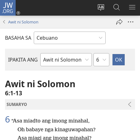
JW.ORG
Log
In
Ilisi
Pangitaa
IPA
(mo-
ang
sa
AN
Awit ni Solomon
open
pinulongan
JW.ORG
ME
ug
sa
BASAHA SA
bag-
site
ong
window)
Kapitulo
IPAKITA ANG
Basahon
sa
Bibliya
Awit ni Solomon
6:1-13
SUMARYO
6
“Asa miadto ang imong minahal,
Oh babaye nga kinaguwapahan?
Asa miagi ang imong minahal?