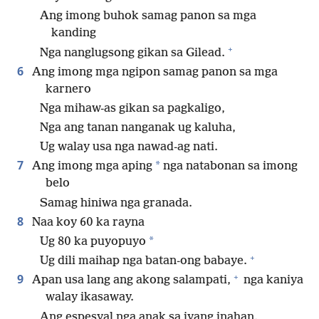
Ang imong buhok samag panon sa mga
kanding
+
Nga nanglugsong gikan sa Gilead.
6
Ang imong mga ngipon samag panon sa mga
karnero
Nga mihaw-as gikan sa pagkaligo,
Nga ang tanan nanganak ug kaluha,
Ug walay usa nga nawad-ag nati.
7
*
Ang imong mga aping
nga natabonan sa imong
belo
Samag hiniwa nga granada.
8
Naa koy 60 ka rayna
*
Ug 80 ka puyopuyo
+
Ug dili maihap nga batan-ong babaye.
+
9
Apan usa lang ang akong salampati,
nga kaniya
walay ikasaway.
Ang espesyal nga anak sa iyang inahan.