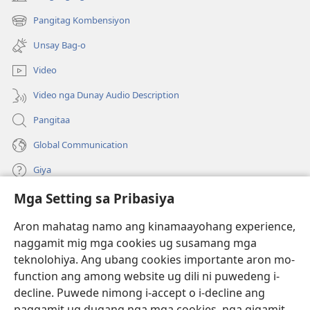
the
the
(mo-
open
Holy
Holy
Pangitag Kombensiyon
(mo-
ug
Scriptures)
Scriptures)
open
bag-
Unsay Bag-o
ug
ong
bag-
window)
Video
ong
window)
Video nga Dunay Audio Description
Pangitaa
Global Communication
Giya
Mga Setting sa Pribasiya
Donasyon
(mo-
open
Aron mahatag namo ang kinamaayohang experience,
ug
naggamit mig mga cookies ug susamang mga
Watchtower ONLINE NGA LIBRARYA
(mo-
bag-
teknolohiya. Ang ubang cookies importante aron mo-
open
ong
®
JW Hub
function ang among website ug dili ni puwedeng i-
ug
window)
(mo-
bag-
decline. Puwede nimong i-accept o i-decline ang
open
ong
®
JW Library
ug
paggamit ug dugang nga mga cookies, nga gigamit