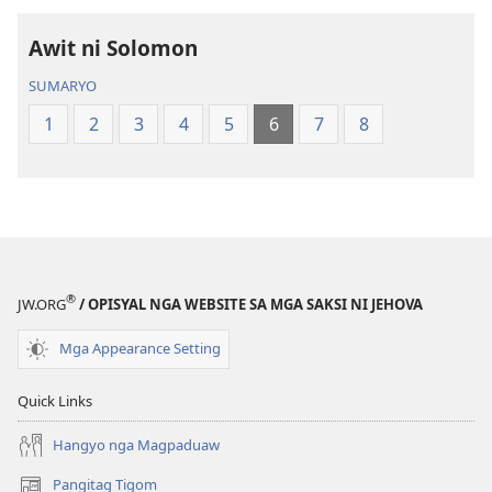
ong
ong
Kalibotang
Kalibotang
Awit ni Solomon
Hubad
Hubad
SUMARYO
sa
sa
Balaang
Balaang
1
2
3
4
5
6
7
8
Kasulatan
Kasulatan
(Gihubad
(Gihubad
Gikan
Gikan
sa
sa
2013
2013
nga
nga
®
JW.ORG
/ OPISYAL NGA WEBSITE SA MGA SAKSI NI JEHOVA
Rebisadong
Rebisadong
Edisyon
Edisyon
Mga Appearance Setting
sa
sa
New
New
Quick Links
World
World
Translation
Translation
Hangyo nga Magpaduaw
of
of
Pangitag Tigom