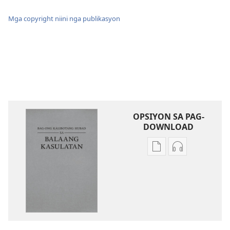
Mga copyright niini nga publikasyon
OPSIYON SA PAG-
DOWNLOAD
Opsiyon
Opsiyon
sa
sa
pag-
pag-
download
download
sa
sa
publikasyon
audio
Bag-
Bag-