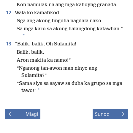
Kon namulak na ang mga kahoyng granada.
12
Wala ko kamatikod
Nga ang akong tinguha nagdala nako
Sa mga karo sa akong halangdong katawhan.”
*
13
“Balik, balik, Oh Sulamita!
Balik, balik,
Aron makita ka namo!”
“Nganong tan-awon man ninyo ang
+
Sulamita?”
“Sama siya sa sayaw sa duha ka grupo sa mga
*
tawo!”
Miagi
Sunod