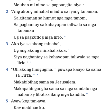
Mouban mi nimo sa pagpangita niya.”
2
“Ang akong minahal miadto sa iyang tanaman,
Sa gitamnan sa humot nga mga tanom,
Sa pagbantay sa kahayopan taliwala sa mga
tanaman
+
Ug sa pagkutlog mga lirio.
3
Ako iya sa akong minahal,
+
Ug ang akong minahal akoa.
Siya nagbantay sa kahayopan taliwala sa mga
+
lirio.”
+
4
“Oh akong hinigugma,
guwapa kaayo ka sama
+
*
sa Tirza,
+
Makabibihag sama sa Jerusalem,
Makapahingangha sama sa mga sundalo nga
+
nahan-ay libot sa ilang mga bandila.
5
Ayaw kog tan-awa,
Kay mabihag ko.