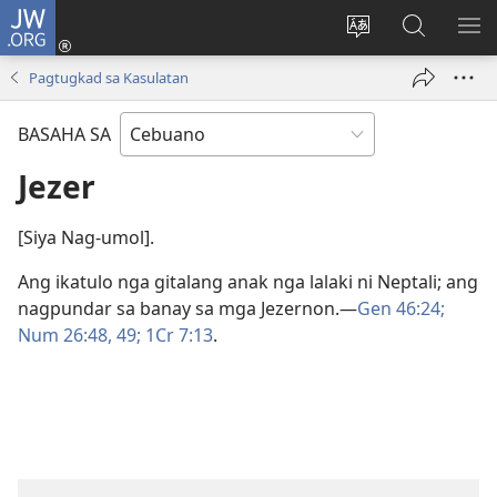
JW.ORG
Log
In
Ilisi
Pangitaa
IPA
(mo-
ang
sa
AN
Pagtugkad sa Kasulatan
open
pinulongan
JW.ORG
ME
ug
sa
BASAHA SA
bag-
site
ong
Jezer
window)
[Siya Nag-umol].
Ang ikatulo nga gitalang anak nga lalaki ni Neptali; ang
nagpundar sa banay sa mga Jezernon.​—
Gen 46:24;
Num 26:​48, 49;
1Cr 7:13
.