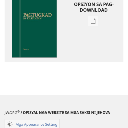
OPSIYON SA PAG-
DOWNLOAD
Opsiyon
sa
pag-
download
sa
publikasyon
Pagtugkad
sa
Kasulatan
®
JW.ORG
/ OPISYAL NGA WEBSITE SA MGA SAKSI NI JEHOVA
Mga Appearance Setting