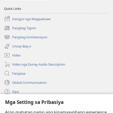
Quick Links
Hangyo nga Magpaduaw
Pangitag Tigom
(mo-
open
Pangitag Kombensiyon
(mo-
ug
open
bag-
Unsay Bag-o
ug
ong
bag-
window)
Video
ong
window)
Video nga Dunay Audio Description
Pangitaa
Global Communication
Giya
Mga Setting sa Pribasiya
Donasyon
(mo-
open
Aron mahatag namo ang kinamaayohang experience,