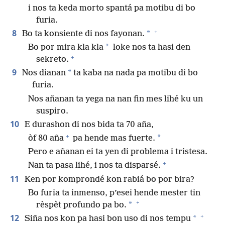
i nos ta keda morto spantá pa motibu di bo
furia.
+
8
*
Bo ta konsiente di nos fayonan.
*
Bo por mira kla kla
loke nos ta hasi den
+
sekreto.
9
*
Nos dianan
ta kaba na nada pa motibu di bo
furia.
Nos añanan ta yega na nan fin mes lihé ku un
suspiro.
10
E durashon di nos bida ta 70 aña,
+
*
òf 80 aña
pa hende mas fuerte.
Pero e añanan ei ta yen di problema i tristesa.
+
Nan ta pasa lihé, i nos ta disparsé.
11
Ken por komprondé kon rabiá bo por bira?
Bo furia ta inmenso, p’esei hende mester tin
+
*
rèspèt profundo pa bo.
+
12
*
Siña nos kon pa hasi bon uso di nos tempu