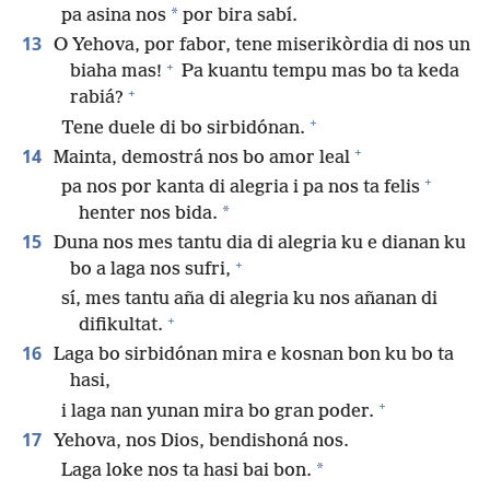
*
pa asina nos
por bira sabí.
13
O Yehova, por fabor, tene miserikòrdia di nos un
+
biaha mas!
Pa kuantu tempu mas bo ta keda
+
rabiá?
+
Tene duele di bo sirbidónan.
+
14
Mainta, demostrá nos bo amor leal
+
pa nos por kanta di alegria i pa nos ta felis
*
henter nos bida.
15
Duna nos mes tantu dia di alegria ku e dianan ku
+
bo a laga nos sufri,
sí, mes tantu aña di alegria ku nos añanan di
+
difikultat.
16
Laga bo sirbidónan mira e kosnan bon ku bo ta
hasi,
+
i laga nan yunan mira bo gran poder.
17
Yehova, nos Dios, bendishoná nos.
*
Laga loke nos ta hasi bai bon.