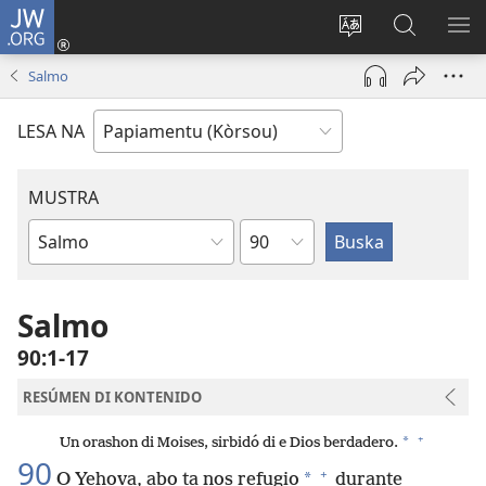
JW.ORG
Log
In
Kambia
Buska
MU
(opens
idioma
Riba
ME
Salmo
new
di
JW.ORG
window)
e
LESA NA
website
MUSTRA
Kapítulo
Buki
di
Beibel
Salmo
90:1-17
RESÚMEN DI KONTENIDO
+
*
Un orashon di Moises, sirbidó di e Dios berdadero.
90
+
*
O Yehova, abo ta nos refugio
durante