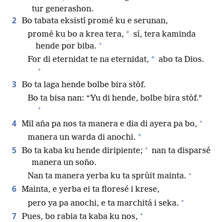
tur generashon.
2
Bo tabata eksistí promé ku e serunan,
*
promé ku bo a krea tera,
sí, tera kaminda
+
hende por biba.
*
For di eternidat te na eternidat,
abo ta Dios.
+
3
Bo ta laga hende bolbe bira stòf.
Bo ta bisa nan: “Yu di hende, bolbe bira stòf.”
+
+
4
Mil aña pa nos ta manera e dia di ayera pa bo,
*
manera un warda di anochi.
+
5
Bo ta kaba ku hende diripiente;
nan ta disparsé
manera un soño.
+
Nan ta manera yerba ku ta sprùit mainta.
6
Mainta, e yerba ei ta floresé i krese,
+
pero ya pa anochi, e ta marchitá i seka.
+
7
Pues, bo rabia ta kaba ku nos,