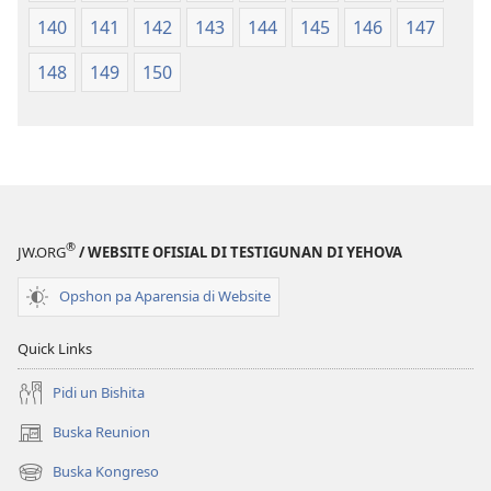
140
141
142
143
144
145
146
147
148
149
150
®
JW.ORG
/ WEBSITE OFISIAL DI TESTIGUNAN DI YEHOVA
Opshon pa Aparensia di Website
Quick Links
Pidi un Bishita
Buska Reunion
(opens
new
Buska Kongreso
(opens
window)