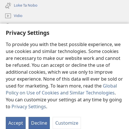
new
Loke Ta Nobo
window)
Vidio
Buska Riba JW.ORG
Privacy Settings
Donashon
(opens
To provide you with the best possible experience, we
new
use cookies and similar technologies. Some cookies
window)
BIBLIOTEKA ONLINE Watchtower™
are necessary to make our website work and cannot
(opens
be refused. You can accept or decline the use of
new
®
JW Hub
window)
additional cookies, which we use only to improve
(opens
new
your experience. None of this data will ever be sold or
window)
used for marketing. To learn more, read the
Global
Policy on Use of Cookies and Similar Technologies
.
You can customize your settings at any time by going
Copyright
© 2026 Watch Tower Bible and Tract Society of Pennsylvania.
KONDISHONNAN DI USO
|
MANEHO DI PRIVASIDAT
|
PRIVACY
to
Privacy Settings
.
M
SETTINGS
Ko
Accept
Decline
Customize