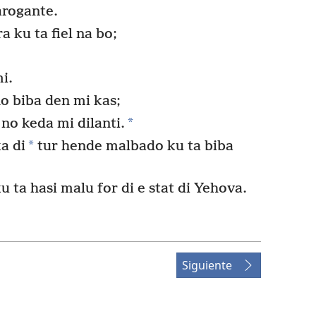
arogante.
a ku ta fiel na bo;
mi.
o biba den mi kas;
*
no keda mi dilanti.
*
a di
tur hende malbado ku ta biba
u ta hasi malu for di e stat di Yehova.
Siguiente