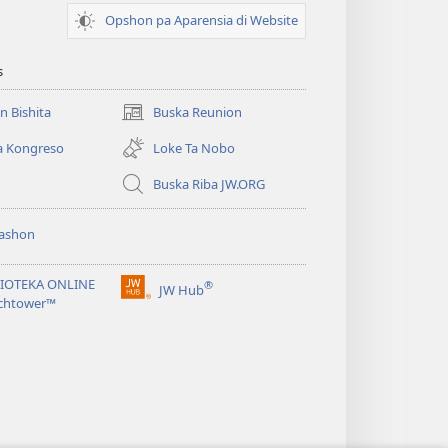
Opshon pa Aparensia di Website
s
un Bishita
Buska Reunion
(opens
new
a Kongreso
Loke Ta Nobo
window)
Buska Riba JW.ORG
ashon
LIOTEKA ONLINE
®
JW Hub
(opens
chtower™
new
window)