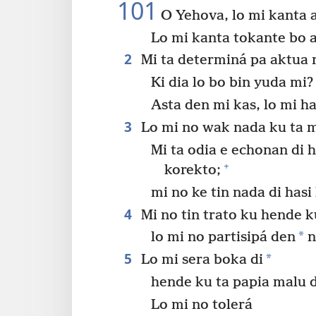
101
O Yehova, lo mi kanta 
Lo mi kanta tokante bo am
2
Mi ta determiná pa aktua 
Ki dia lo bo bin yuda mi?
Asta den mi kas, lo mi ha
3
Lo mi no wak nada ku ta m
Mi ta odia e echonan di 
+
korekto;
mi no ke tin nada di hasi
4
Mi no tin trato ku hende k
*
lo mi no partisipá den
n
5
*
Lo mi sera boka di
hende ku ta papia malu d
Lo mi no tolerá