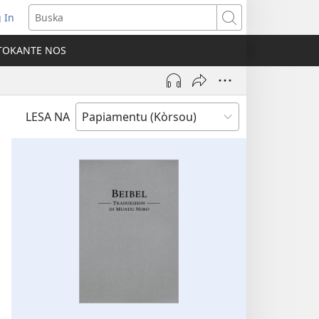
 In
pens
Buska
ew
TOKANTE NOS
ndow)
LESA NA