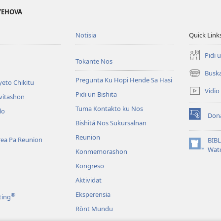
 YEHOVA
Notisia
Quick Link
Pidi 
Tokante Nos
Busk
(opens
Pregunta Ku Hopi Hende Sa Hasi
eto Chikitu
new
Vidio
Pidi un Bishita
window)
vitashon
Tuma Kontakto ku Nos
lo
Don
(opens
Bishitá Nos Sukursalnan
new
Reunion
window)
area Pa Reunion
BIB
(opens
Wat
Konmemorashon
new
Kongreso
window)
Aktividat
Eksperensia
®
ting
Rònt Mundu