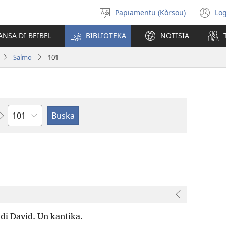
Papiamentu (Kòrsou)
Log
Skohe
(o
Idioma
n
ANSA DI BEIBEL
BIBLIOTEKA
NOTISIA
wi
Salmo
101
Kapítulo
di David. Un kantika.