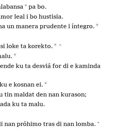
*
alabansa
pa bo.
or leal i bo hustisia.
*
na un manera prudente i íntegro.
+
*
si loke ta korekto.
*
alu.
hende ku ta desviá for di e kaminda
*
 ku e kosnan ei.
u tin maldat den nan kurason;
ada ku ta malu.
+
i nan próhimo tras di nan lomba.