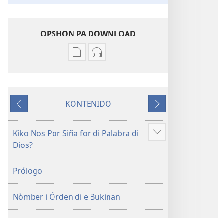
OPSHON PA DOWNLOAD
Opshon
Opshon
pa
pa
download
download
publikashon
oudio
KONTENIDO
Beibel
Beibel
Anterior
Siguiente
—
—
Tradukshon
Tradukshon
Kiko Nos Por Siña for di Palabra di
Mustra
di
di
Dios?
mas
Mundu
Mundu
Nobo
Nobo
Prólogo
Nòmber i Órden di e Bukinan