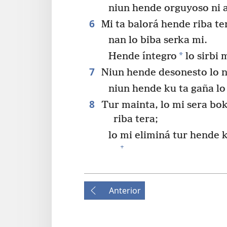
niun hende orguyoso ni 
6
Mi ta balorá hende riba ter
nan lo biba serka mi.
*
Hende íntegro
lo sirbi 
7
Niun hende desonesto lo n
niun hende ku ta gaña lo 
8
Tur mainta, lo mi sera bok
riba tera;
lo mi eliminá tur hende k
+
Anterior