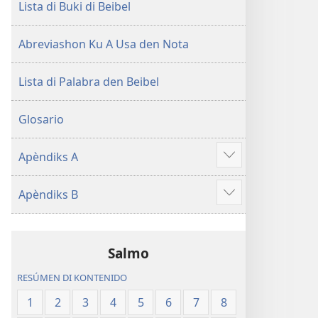
Lista di Buki di Beibel
Abreviashon Ku A Usa den Nota
Lista di Palabra den Beibel
Glosario
Apèndiks A
Mustra
mas
Apèndiks B
Mustra
mas
Salmo
RESÚMEN DI KONTENIDO
1
2
3
4
5
6
7
8