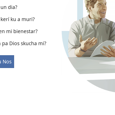
 un dia?
kerí ku a muri?
den mi bienestar?
 pa Dios skucha mi?
u Nos