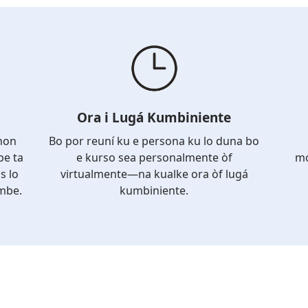
Ora i Lugá Kumbiniente
shon
Bo por reuní ku e persona ku lo duna bo
e ta
e kurso sea personalmente òf
mo
s lo
virtualmente—na kualke ora òf lugá
mbe.
kumbiniente.