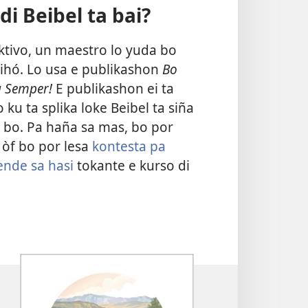
i Beibel ta bai?
tivo, un maestro lo yuda bo
ihó. Lo usa e publikashon
Bo
a Semper!
E publikashon ei ta
 ku ta splika loke Beibel ta siña
a bo. Pa haña sa mas, bo por
 òf bo por lesa
kontesta pa
ende sa hasi
tokante e kurso di