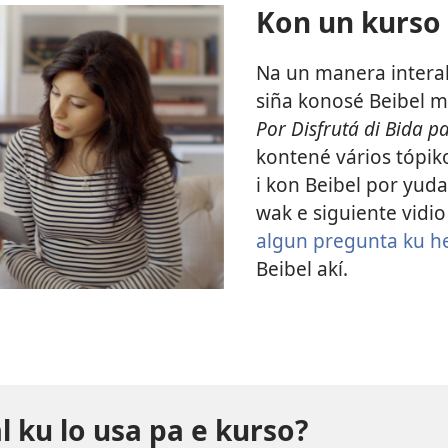
Kon un kurso d
Na un manera interak
siña konosé Beibel m
Por Disfrutá di Bida p
kontené vários tópiko
i kon Beibel por yud
wak e siguiente vidio
algun pregunta ku h
Beibel akí.
 ku lo usa pa e kurso?