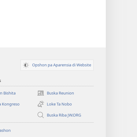
Opshon pa Aparensia di Website
s
un Bishita
Buska Reunion
(opens
new
a Kongreso
Loke Ta Nobo
window)
Buska Riba JW.ORG
ashon