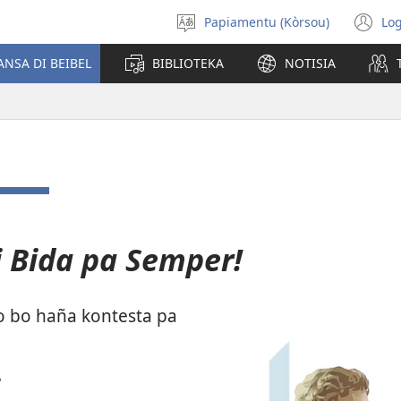
Papiamentu (Kòrsou)
Log
Skohe
(o
Idioma
n
ANSA DI BEIBEL
BIBLIOTEKA
NOTISIA
wi
i Bida pa Semper!
lo bo haña kontesta pa
?