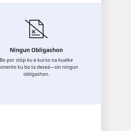
Ningun Obligashon
Bo por stòp ku e kurso na kualke
mento ku bo ta deseá—sin ningun
obligashon.