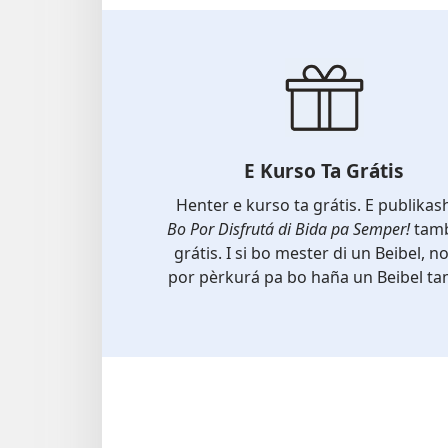
E Kurso Ta Grátis
Henter e kurso ta grátis. E publika
Bo Por Disfrutá di Bida pa Semper!
tamb
grátis. I si bo mester di un Beibel, no
por pèrkurá pa bo haña un Beibel ta