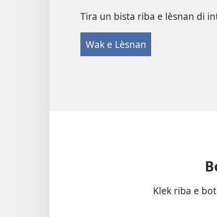
Tira un bista riba e lèsnan di i
Wak e Lèsnan
B
Klek riba e bo