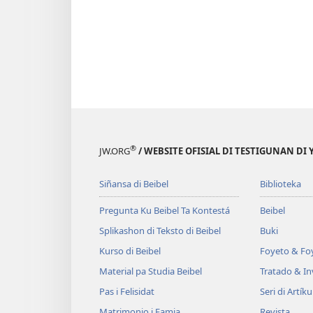
®
JW.ORG
/ WEBSITE OFISIAL DI TESTIGUNAN DI
Siñansa di Beibel
Biblioteka
Pregunta Ku Beibel Ta Kontestá
Beibel
Splikashon di Teksto di Beibel
Buki
Kurso di Beibel
Foyeto & Foy
Material pa Studia Beibel
Tratado & In
Pas i Felisidat
Seri di Artíku
Matrimonio i Famia
Revista