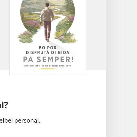
i?
eibel personal.