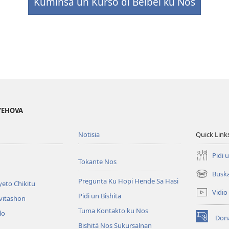
Kuminsá un Kurso di Beibel ku Nos
 YEHOVA
Notisia
Quick Link
Pidi 
Tokante Nos
Busk
(opens
Pregunta Ku Hopi Hende Sa Hasi
eto Chikitu
new
Vidio
Pidi un Bishita
window)
vitashon
Tuma Kontakto ku Nos
lo
Don
(opens
Bishitá Nos Sukursalnan