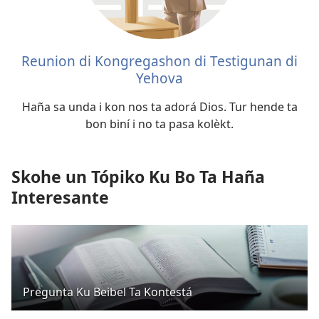
Reunion di Kongregashon di Testigunan di
Yehova
Haña sa unda i kon nos ta adorá Dios. Tur hende ta
bon biní i no ta pasa kolèkt.
Skohe un Tópiko Ku Bo Ta Haña
Interesante
Pregunta Ku Beibel Ta Kontestá