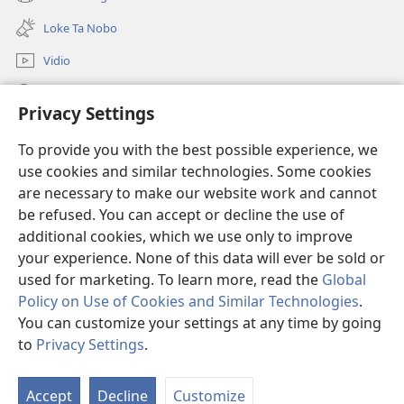
(opens
window)
new
Loke Ta Nobo
window)
Vidio
Buska Riba JW.ORG
Privacy Settings
Donashon
(opens
To provide you with the best possible experience, we
new
use cookies and similar technologies. Some cookies
window)
BIBLIOTEKA ONLINE Watchtower™
are necessary to make our website work and cannot
(opens
be refused. You can accept or decline the use of
new
®
JW Hub
window)
additional cookies, which we use only to improve
(opens
new
your experience. None of this data will ever be sold or
window)
used for marketing. To learn more, read the
Global
Policy on Use of Cookies and Similar Technologies
.
You can customize your settings at any time by going
Copyright
© 2026 Watch Tower Bible and Tract Society of Pennsylvania.
KONDISHONNAN DI USO
|
MANEHO DI PRIVASIDAT
|
PRIVACY
to
Privacy Settings
.
SETTINGS
Accept
Decline
Customize