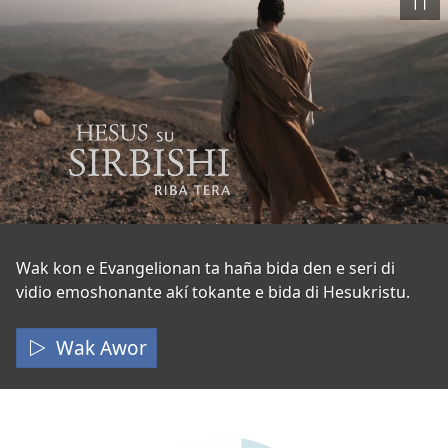
Pous
Hesus
Wak kon e Evangelionan ta haña bida den e seri di
vidio emoshonante akí tokante e bida di Hesukristu.
Su
Sirbishi
Wak Awor
Riba
Tera