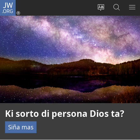
JW.ORG
Log
In
Kambia
Buska
MU
(opens
idioma
Riba
ME
new
di
JW.ORG
window)
e
website
Ki sorto di persona Dios ta?
Siña mas