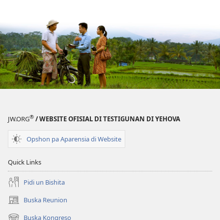
®
JW.ORG
/ WEBSITE OFISIAL DI TESTIGUNAN DI YEHOVA
Opshon pa Aparensia di Website
Quick Links
Pidi un Bishita
Buska Reunion
(opens
new
Buska Kongreso