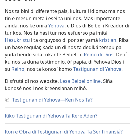
Nos ta bini di diferente pais, kultura i idioma; ma nos
tin e mesun meta i esei ta uni nos. Mas importante
ainda, nos ke onra
Yehova
, e Dios di Beibel i Kreador di
tur kos. Nos ta hasi tur nos esfuerso pa imitá
Hesukristu
i ta orguyoso di por ser yamá
kristian
. Riba
un base regular, kada un di nos ta dediká tempu pa
yuda hende siña tokante Beibel i e
Reino di Dios
. Debí
ku nos ta duna testimonio, òf papia, di Yehova Dios i
su
Reino
, nos ta konosí komo
Testigunan di Yehova
.
Disfrutá di nos website.
Lesa Beibel online.
Siña
konosé nos i nos kreensianan mihó.
Testigunan di Yehova—Ken Nos Ta?
Kiko Testigunan di Yehova Ta Kere Aden?
Kon e Obra di Testigunan di Yehova Ta Ser Finansiá?