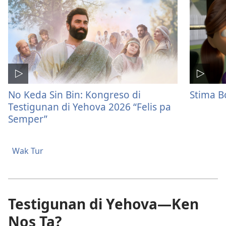
No Keda Sin Bin: Kongreso di
Stima B
Testigunan di Yehova 2026 “Felis pa
Semper”
Wak Tur
Testigunan di Yehova—Ken
Nos Ta?