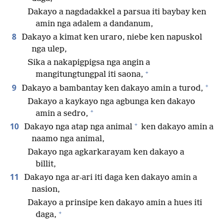
Dakayo a nagdadakkel a parsua iti baybay ken
amin nga adalem a dandanum,
8
Dakayo a kimat ken uraro, niebe ken napuskol
nga ulep,
Sika a nakapigpigsa nga angin a
+
mangitungtungpal iti saona,
+
9
Dakayo a bambantay ken dakayo amin a turod,
Dakayo a kaykayo nga agbunga ken dakayo
+
amin a sedro,
+
10
Dakayo nga atap nga animal
ken dakayo amin a
naamo nga animal,
Dakayo nga agkarkarayam ken dakayo a
billit,
11
Dakayo nga ar-ari iti daga ken dakayo amin a
nasion,
Dakayo a prinsipe ken dakayo amin a hues iti
+
daga,