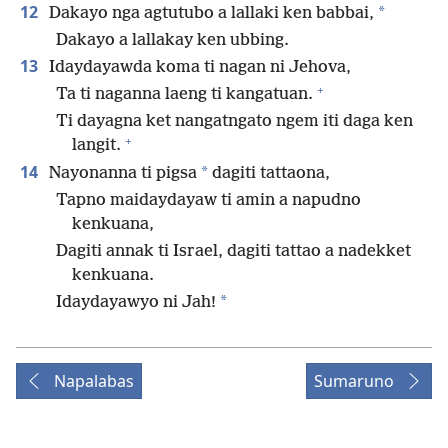
12
*
Dakayo nga agtutubo a lallaki ken babbai,
Dakayo a lallakay ken ubbing.
13
Idaydayawda koma ti nagan ni Jehova,
+
Ta ti naganna laeng ti kangatuan.
Ti dayagna ket nangatngato ngem iti daga ken
+
langit.
14
*
Nayonanna ti pigsa
dagiti tattaona,
Tapno maidaydayaw ti amin a napudno
kenkuana,
Dagiti annak ti Israel, dagiti tattao a nadekket
kenkuana.
*
Idaydayawyo ni Jah!
Napalabas
Sumaruno