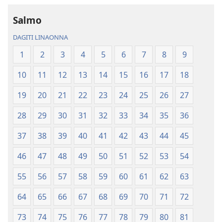
Baro
recording
a
Baro
Salmo
Lubong
a
DAGITI LINAONNA
a
Lubong
Patarus
a
1
2
3
4
5
6
7
8
9
ti
Patarus
10
11
12
13
14
15
16
17
18
Nasantuan
ti
a
Nasantuan
19
20
21
22
23
24
25
26
27
Kasuratan
a
(2018 a
Kasuratan
28
29
30
31
32
33
34
35
36
Rebision)
(2018 a
37
38
39
40
41
42
43
44
45
Rebision)
46
47
48
49
50
51
52
53
54
55
56
57
58
59
60
61
62
63
64
65
66
67
68
69
70
71
72
73
74
75
76
77
78
79
80
81