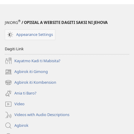
®
JW.ORG
/ OPISIAL A WEBSITE DAGITI SAKSI NI JEHOVA
Appearance Settings
Dagiti Link
Kayatmo Kadi ti Mabisita?
Agbirok iti Gimong
(manglukat
iti
Agbirok iti Kombension
(manglukat
baro
iti
a
Ania ti Baro?
baro
window)
a
Video
window)
Videos with Audio Descriptions
Agbirok