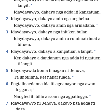
+
langit;
Idaydayawyo, dakayo nga adda iti kangatuan.
+
2
Idaydayawyo, dakayo amin nga anghelna.
+
Idaydayawyo, dakayo amin nga armadana.
3
Idaydayawyo, dakayo nga init ken bulan.
Idaydayawyo, dakayo amin a rumimatrimat a
+
bituen.
4
*
Idaydayawyo, dakayo a kangatuan a langit,
Ken dakayo a dandanum nga adda iti ngatuen
ti langit.
5
Idaydayawda koma ti nagan ni Jehova,
+
Ta imbilinna, ket naparsuada.
6
Pagtalinaedenna ida iti agnanayon nga awan
+
inggana;
+
Nangted iti bilin a saan nga agpatingga.
7
Idaydayawyo ni Jehova, dakayo nga adda iti
daga,