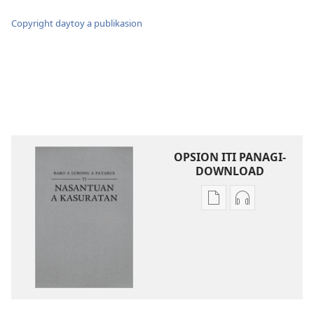
Copyright daytoy a publikasion
OPSION ITI PANAGI-
DOWNLOAD
Dagiti
Dagiti
opsion
opsion
iti
iti
panangi-
panangi-
download
download
kadagiti
kadagiti
publikasion
audio