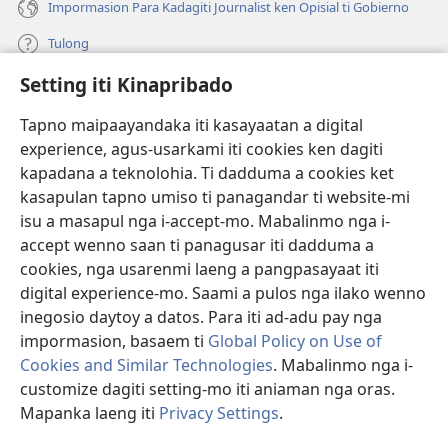
Impormasion Para Kadagiti Journalist ken Opisial ti Gobierno
Tulong
Setting iti Kinapribado
Donasion
(manglukat
iti
Tapno maipaayandaka iti kasayaatan a digital
baro
experience, agus-usarkami iti cookies ken dagiti
Watchtower ONLINE A LIBRARIA
(manglukat
a
kapadana a teknolohia. Ti dadduma a cookies ket
iti
window)
®
JW Hub
kasapulan tapno umiso ti panagandar ti website-mi
baro
(manglukat
a
isu a masapul nga i-accept-mo. Mabalinmo nga i-
iti
window)
®
JW Library
baro
accept wenno saan ti panagusar iti dadduma a
a
cookies, nga usarenmi laeng a pangpasayaat iti
window)
Watchtower Library
digital experience-mo. Saami a pulos nga ilako wenno
inegosio daytoy a datos. Para iti ad-adu pay nga
impormasion, basaem ti
Global Policy on Use of
Cookies and Similar Technologies
. Mabalinmo nga i-
customize dagiti setting-mo iti aniaman nga oras.
Copyright
© 2026 Watch Tower Bible and Tract Society of Pennsylvania.
PAGANNUROTAN ITI PANAGUSAR
|
PAGANNUROTAN ITI
Mapanka laeng iti
Privacy Settings
.
Ip
KINAPRIBADO
|
SETTING ITI KINAPRIBADO