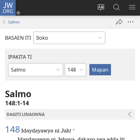
JW.ORG
Ag-
log
Baliwan
Agbirok
IPA
In
ti
iti
TI
Salmo
(manglukat
lengguahe
JW.ORG
PA
iti
ti
BASAEN ITI
baro
site
a
window)
IPAKITA TI
Kapitulo
Libro
ti
Biblia
Salmo
148:1-14
DAGITI LINAONNA
148
*
Idaydayawyo ni Jah!
Idaydayawyo ni Jehova, dakayo nga adda iti