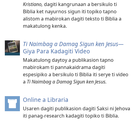
Kristiano,
dagiti kangrunaan a bersikulo ti
Biblia ket nayurnos sigun iti topiko tapno
alistom a mabirokan dagiti teksto ti Biblia a
makatulong kenka.
Ti Naimbag a Damag Sigun ken Jesus—
Giya Para Kadagiti Video
Makatulong daytoy a publikasion tapno
mabirokam ti pannakaidrama dagiti
espesipiko a bersikulo ti Biblia iti serye ti video
a
Ti Naimbag a Damag Sigun ken Jesus.
Online a Libraria
(manglukat
iti
Usaren dagiti publikasion dagiti Saksi ni Jehova
baro
iti panag-research kadagiti topiko ti Biblia.
a
window)