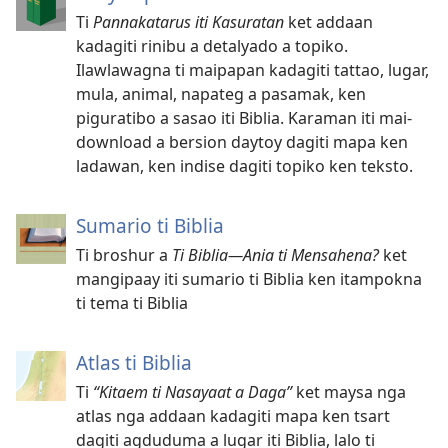
Ti
Pannakatarus iti Kasuratan
ket addaan
kadagiti rinibu a detalyado a topiko.
Ilawlawagna ti maipapan kadagiti tattao, lugar,
mula, animal, napateg a pasamak, ken
piguratibo a sasao iti Biblia. Karaman iti mai-
download a bersion daytoy dagiti mapa ken
ladawan, ken indise dagiti topiko ken teksto.
Sumario ti Biblia
Ti broshur a
Ti Biblia​—Ania ti Mensahena?
ket
mangipaay iti sumario ti Biblia ken itampokna
ti tema ti Biblia
Atlas ti Biblia
Ti
“Kitaem ti Nasayaat a Daga”
ket maysa nga
atlas nga addaan kadagiti mapa ken tsart
dagiti agduduma a lugar iti Biblia, lalo ti