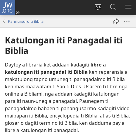
JW.ORG
Ag-
log
Baliwan
Agbirok
IPA
In
ti
iti
TI
Pannursuro ti Biblia
(manglukat
lengguahe
JW.ORG
PA
iti
ti
Katulongan iti Panagadal iti
baro
site
a
Biblia
window)
Daytoy a libraria ket addaan kadagiti
libre a
katulongan iti panagadal iti Biblia
ken reperensia a
makatulong tapno umuneg ti panagadalmo iti Biblia
ken mas maawatam ti Sao ti Dios. Usarem ti libre nga
online a Bibliami, nga addaan kadagiti katulongan
para iti naun-uneg a panagadal. Paunegem ti
panagadalmo babaen ti panangusarmo kadagiti video
maipapan iti Biblia, encyclopedia ti Biblia, atlas ti Biblia,
glosario dagiti termino iti Biblia, ken dadduma pay a
libre a katulongan iti panagadal.