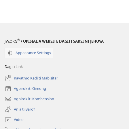
®
JW.ORG
/ OPISIAL A WEBSITE DAGITI SAKSI NI JEHOVA
Appearance Settings
Dagiti Link
Kayatmo Kadi ti Mabisita?
Agbirok iti Gimong
(manglukat
iti
Agbirok iti Kombension
(manglukat
baro
iti
a
Ania ti Baro?
baro
window)
a
Video
window)