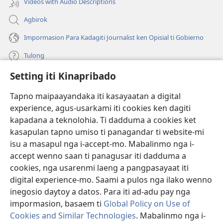
Videos with Audio Descriptions
Agbirok
Impormasion Para Kadagiti Journalist ken Opisial ti Gobierno
Tulong
Setting iti Kinapribado
Donasion
(manglukat
iti
Tapno maipaayandaka iti kasayaatan a digital
baro
experience, agus-usarkami iti cookies ken dagiti
Watchtower ONLINE A LIBRARIA
(manglukat
a
kapadana a teknolohia. Ti dadduma a cookies ket
iti
window)
®
JW Hub
kasapulan tapno umiso ti panagandar ti website-mi
baro
(manglukat
a
isu a masapul nga i-accept-mo. Mabalinmo nga i-
iti
window)
®
JW Library
baro
accept wenno saan ti panagusar iti dadduma a
a
cookies, nga usarenmi laeng a pangpasayaat iti
window)
Watchtower Library
digital experience-mo. Saami a pulos nga ilako wenno
inegosio daytoy a datos. Para iti ad-adu pay nga
impormasion, basaem ti
Global Policy on Use of
Cookies and Similar Technologies
. Mabalinmo nga i-