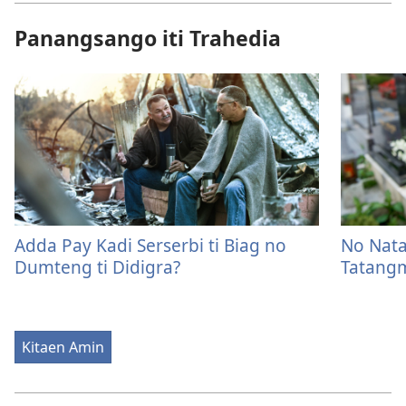
Panangsango iti Trahedia
Adda Pay Kadi Serserbi ti Biag no
No Nat
Dumteng ti Didigra?
Tatang
Kitaen Amin