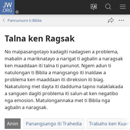
JW.ORG
Ag-
log
Baliwan
Agbirok
IPA
In
ti
iti
TI
Pannursuro ti Biblia
(manglukat
lengguahe
JW.ORG
PA
iti
ti
Talna ken Ragsak
baro
site
a
No maipasangotayo kadagiti nadagsen a problema,
window)
mabalin a mariknatayo a narigat ti agbalin a naragsak
ken maaddaan iti talna ti panunot. Ngem adun ti
natulongan ti Biblia a mangsango iti inaldaw a
problema ken maaddaan iti direksion iti biag.
Nakatulong met dayta iti dadduma tapno nalaklakada
a sanguen dagiti problema iti salun-at ken negatibo
nga emosion. Matulongannaka met ti Biblia nga
agbalin a naragsak.
Amin
Panangsango iti Trahedia
Trabaho ken Kuar