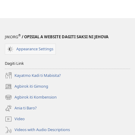
®
JW.ORG
/ OPISIAL A WEBSITE DAGITI SAKSI NI JEHOVA
Appearance Settings
Dagiti Link
Kayatmo Kadi ti Mabisita?
Agbirok iti Gimong
(manglukat
iti
Agbirok iti Kombension
(manglukat
baro
iti
a
Ania ti Baro?
baro
window)
a
Video
window)
Videos with Audio Descriptions