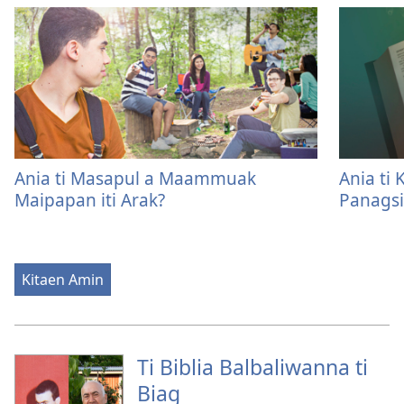
Ania ti Masapul a Maammuak
Ania ti 
Maipapan iti Arak?
Panagsi
Kitaen Amin
Ti Biblia Balbaliwanna ti
Biag