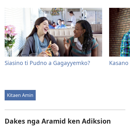
Siasino ti Pudno a Gagayyemko?
Kasano 
Kitaen Amin
Dakes nga Aramid ken Adiksion