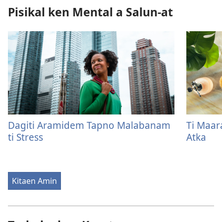
Pisikal ken Mental a Salun-at
Dagiti Aramidem Tapno Malabanam
Ti Maar
ti Stress
Atka
Kitaen Amin