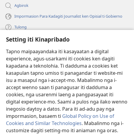
Agbirok
Impormasion Para Kadagiti Journalist ken Opisial ti Gobierno
Tulong
Setting iti Kinapribado
Donasion
(manglukat
iti
Tapno maipaayandaka iti kasayaatan a digital
baro
experience, agus-usarkami iti cookies ken dagiti
Watchtower ONLINE A LIBRARIA
(manglukat
a
kapadana a teknolohia. Ti dadduma a cookies ket
iti
window)
®
JW Hub
kasapulan tapno umiso ti panagandar ti website-mi
baro
(manglukat
a
isu a masapul nga i-accept-mo. Mabalinmo nga i-
iti
window)
®
JW Library
baro
accept wenno saan ti panagusar iti dadduma a
a
cookies, nga usarenmi laeng a pangpasayaat iti
window)
Watchtower Library
digital experience-mo. Saami a pulos nga ilako wenno
inegosio daytoy a datos. Para iti ad-adu pay nga
impormasion, basaem ti
Global Policy on Use of
Cookies and Similar Technologies
. Mabalinmo nga i-
Copyright
© 2026 Watch Tower Bible and Tract Society of Pennsylvania.
customize dagiti setting-mo iti aniaman nga oras.