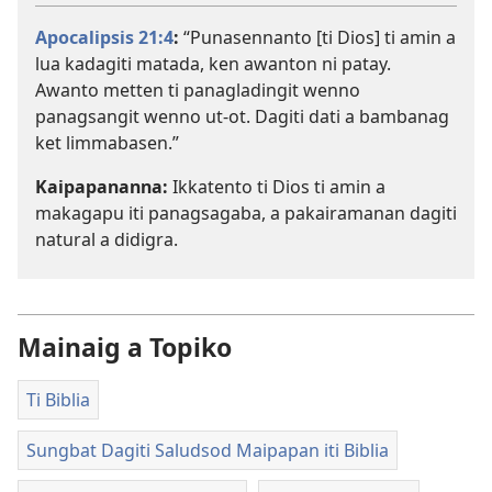
Apocalipsis 21:4
:
“Punasennanto [ti Dios] ti amin a
lua kadagiti matada, ken awanton ni patay.
Awanto metten ti panagladingit wenno
panagsangit wenno ut-ot. Dagiti dati a bambanag
ket limmabasen.”
Kaipapananna:
Ikkatento ti Dios ti amin a
makagapu iti panagsagaba, a pakairamanan dagiti
natural a didigra.
Mainaig a Topiko
Ti Biblia
Sungbat Dagiti Saludsod Maipapan iti Biblia