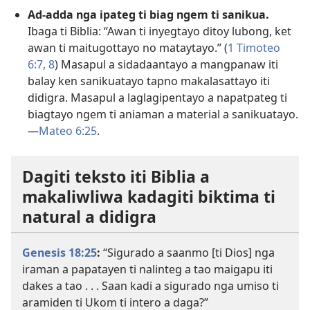
Ad-adda nga ipateg ti biag ngem ti sanikua.
Ibaga ti Biblia: “Awan ti inyegtayo ditoy lubong, ket
awan ti maitugottayo no mataytayo.” (
1 Timoteo
6:7, 8
) Masapul a sidadaantayo a mangpanaw iti
balay ken sanikuatayo tapno makalasattayo iti
didigra. Masapul a laglagipentayo a napatpateg ti
biagtayo ngem ti aniaman a material a sanikuatayo.​
—
Mateo 6:25
.
Dagiti teksto iti Biblia a
makaliwliwa kadagiti biktima ti
natural a didigra
Genesis 18:25
:
“Sigurado a saanmo [ti Dios] nga
iraman a papatayen ti nalinteg a tao maigapu iti
dakes a tao . . . Saan kadi a sigurado nga umiso ti
aramiden ti Ukom ti intero a daga?”