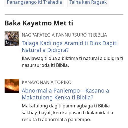
Panangsango iti Trahedia
Talna ken Ragsak
Baka Kayatmo Met ti
NAGPAPATEG A PANNURSURO TI BIBLIA
Talaga Kadi nga Aramid ti Dios Dagiti
Natural a Didigra?
Ilawlawag ti dua a biktima ti natural a didigra ti
nasursuroda iti Biblia.
KANAYONAN A TOPIKO
Abnormal a Paniempo—Kasano a
Makatulong Kenka ti Biblia?
Makatulong dagiti pammagbaga ti Biblia
sakbay, bayat, ken kalpasan ti kalamidad a
resulta ti abnormal a paniempo.