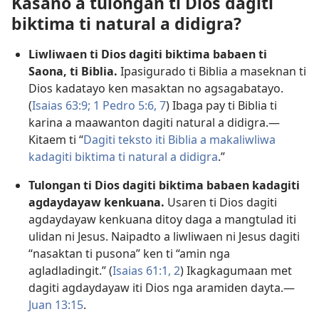
Kasano a tulongan ti Dios dagiti
biktima ti natural a didigra?
Liwliwaen ti Dios dagiti biktima babaen ti
Saona, ti Biblia.
Ipasigurado ti Biblia a maseknan ti
Dios kadatayo ken masaktan no agsagabatayo.
(
Isaias 63:9;
1 Pedro 5:6, 7
) Ibaga pay ti Biblia ti
karina a maawanton dagiti natural a didigra.—
Kitaem ti “
Dagiti teksto iti Biblia a makaliwliwa
kadagiti biktima ti natural a didigra
.”
Tulongan ti Dios dagiti biktima babaen kadagiti
agdaydayaw kenkuana.
Usaren ti Dios dagiti
agdaydayaw kenkuana ditoy daga a mangtulad iti
ulidan ni Jesus. Naipadto a liwliwaen ni Jesus dagiti
“nasaktan ti pusona” ken ti “amin nga
agladladingit.” (
Isaias 61:1, 2
) Ikagkagumaan met
dagiti agdaydayaw iti Dios nga aramiden dayta.​—
Juan 13:15
.