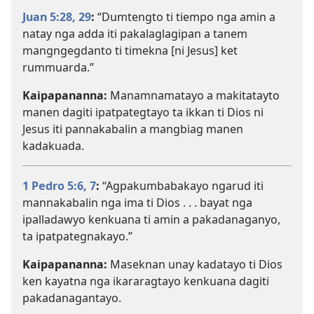
Juan 5:28, 29
:
“Dumtengto ti tiempo nga amin a
natay nga adda iti pakalaglagipan a tanem
mangngegdanto ti timekna [ni Jesus] ket
rummuarda.”
Kaipapananna:
Manamnamatayo a makitatayto
manen dagiti ipatpategtayo ta ikkan ti Dios ni
Jesus iti pannakabalin a mangbiag manen
kadakuada.
1 Pedro 5:6, 7
:
“Agpakumbabakayo ngarud iti
mannakabalin nga ima ti Dios . . . bayat nga
ipalladawyo kenkuana ti amin a pakadanaganyo,
ta ipatpategnakayo.”
Kaipapananna:
Maseknan unay kadatayo ti Dios
ken kayatna nga ikararagtayo kenkuana dagiti
pakadanagantayo.