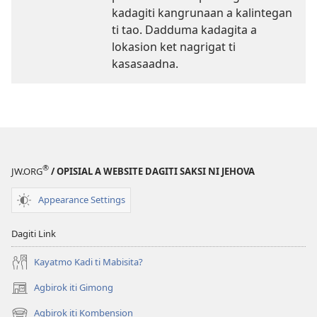
kadagiti kangrunaan a kalintegan
ti tao. Dadduma kadagita a
lokasion ket nagrigat ti
kasasaadna.
®
JW.ORG
/ OPISIAL A WEBSITE DAGITI SAKSI NI JEHOVA
Appearance Settings
Dagiti Link
Kayatmo Kadi ti Mabisita?
Agbirok iti Gimong
(manglukat
iti
Agbirok iti Kombension