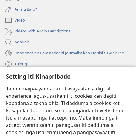
(manglukat
baro
iti
a
Ania ti Baro?
baro
window)
a
Video
window)
Videos with Audio Descriptions
Agbirok
Impormasion Para Kadagiti Journalist ken Opisial ti Gobierno
Tulong
Setting iti Kinapribado
Donasion
(manglukat
iti
Tapno maipaayandaka iti kasayaatan a digital
baro
experience, agus-usarkami iti cookies ken dagiti
Watchtower ONLINE A LIBRARIA
(manglukat
a
kapadana a teknolohia. Ti dadduma a cookies ket
iti
window)
®
JW Hub
kasapulan tapno umiso ti panagandar ti website-mi
baro
(manglukat
a
isu a masapul nga i-accept-mo. Mabalinmo nga i-
iti
window)
®
JW Library
baro
accept wenno saan ti panagusar iti dadduma a
a
cookies, nga usarenmi laeng a pangpasayaat iti
window)