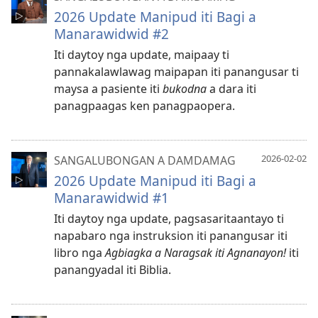
2026 Update Manipud iti Bagi a
Manarawidwid #2
Iti daytoy nga update, maipaay ti
pannakalawlawag maipapan iti panangusar ti
maysa a pasiente iti
bukodna
a dara iti
panagpaagas ken panagpaopera.
2026-02-02
SANGALUBONGAN A DAMDAMAG
2026 Update Manipud iti Bagi a
Manarawidwid #1
Iti daytoy nga update, pagsasaritaantayo ti
napabaro nga instruksion iti panangusar iti
libro nga
Agbiagka a Naragsak iti Agnanayon!
iti
panangyadal iti Biblia.