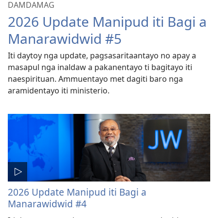
DAMDAMAG
2026 Update Manipud iti Bagi a
Manarawidwid #5
Iti daytoy nga update, pagsasaritaantayo no apay a
masapul nga inaldaw a pakanentayo ti bagitayo iti
naespirituan. Ammuentayo met dagiti baro nga
aramidentayo iti ministerio.
2026 Update Manipud iti Bagi a
Manarawidwid #4