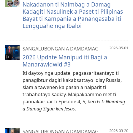
Nakadanon ti Naimbag a Damag
Kadagiti Nasulinek a Paset ti Pilipinas
Bayat ti Kampania a Panangasaba iti
Lengguahe nga Ibaloi
2026-05-01
SANGALUBONGAN A DAMDAMAG
2026 Update Manipud iti Bagi a
Manarawidwid #3
Iti daytoy nga update, pagsasaritaantayo ti
panagibtur dagiti kakabsattayo idiay Russia,
siam a tawenen kalpasan a naiparit ti
trabahotayo sadiay. Maipakaammo met ti
pannakairuar ti Episode 4, 5, ken 6
Ti Naimbag
a Damag Sigun ken Jesus
.
2026-03-20
SANGALUBONGAN A DAMDAMAG