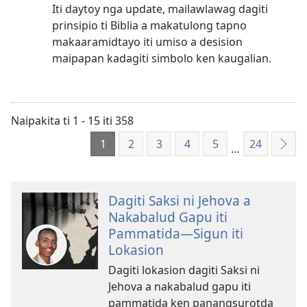
Iti daytoy nga update, mailawlawag dagiti
prinsipio ti Biblia a makatulong tapno
makaaramidtayo iti umiso a desision
maipapan kadagiti simbolo ken kaugalian.
Naipakita ti 1 - 15 iti 358
1
2
3
4
5
24
…
Sum
Dagiti Saksi ni Jehova a
Nakabalud Gapu iti
Pammatida—Sigun iti
Lokasion
Dagiti lokasion dagiti Saksi ni
Jehova a nakabalud gapu iti
pammatida ken panangsurotda