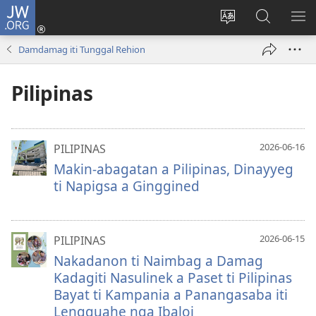
JW.ORG
Ag-
log
Baliwan
Agbirok
IPA
In
ti
iti
TI
Damdamag iti Tunggal Rehion
(manglukat
lengguahe
JW.ORG
PA
iti
ti
Pilipinas
baro
site
a
window)
2026-06-16
PILIPINAS
Makin-abagatan a Pilipinas, Dinayyeg
ti Napigsa a Ginggined
2026-06-15
PILIPINAS
Nakadanon ti Naimbag a Damag
Kadagiti Nasulinek a Paset ti Pilipinas
Bayat ti Kampania a Panangasaba iti
Lengguahe nga Ibaloi