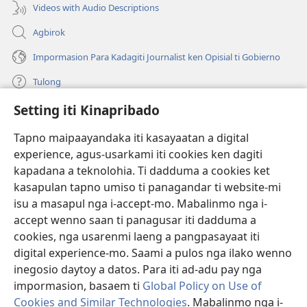
Videos with Audio Descriptions
Agbirok
Impormasion Para Kadagiti Journalist ken Opisial ti Gobierno
Tulong
Setting iti Kinapribado
Donasion
(manglukat
iti
Tapno maipaayandaka iti kasayaatan a digital
baro
experience, agus-usarkami iti cookies ken dagiti
Watchtower ONLINE A LIBRARIA
(manglukat
a
kapadana a teknolohia. Ti dadduma a cookies ket
iti
window)
®
JW Hub
kasapulan tapno umiso ti panagandar ti website-mi
baro
(manglukat
a
isu a masapul nga i-accept-mo. Mabalinmo nga i-
iti
window)
®
JW Library
baro
accept wenno saan ti panagusar iti dadduma a
a
cookies, nga usarenmi laeng a pangpasayaat iti
window)
Watchtower Library
digital experience-mo. Saami a pulos nga ilako wenno
inegosio daytoy a datos. Para iti ad-adu pay nga
impormasion, basaem ti
Global Policy on Use of
Cookies and Similar Technologies
. Mabalinmo nga i-