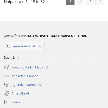
1
2
3
Naipakita ti 1 - 15 iti 32
Sum
®
JW.ORG
/ OPISIAL A WEBSITE DAGITI SAKSI NI JEHOVA
Appearance Settings
Dagiti Link
Kayatmo Kadi ti Mabisita?
Agbirok iti Gimong
(manglukat
iti
Agbirok iti Kombension
(manglukat
baro
iti
a
Ania ti Baro?
baro
window)
a
Video
window)