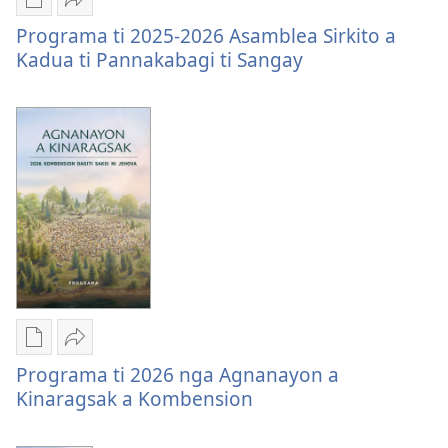
Kadua
Dagiti
I-
ti
Programa ti 2025-2026 Asamblea Sirkito a
opsion
share
Manangaywan
Kadua ti Pannakabagi ti Sangay
iti
Programa
iti
panangi-
ti
Sirkito
download
2025-
kadagiti
2026
publikasion
Asamblea
Programa
Sirkito
ti
a
2025-
Kadua
2026
ti
Asamblea
Pannakabagi
Sirkito
ti
a
Sangay
Kadua
Dagiti
I-
ti
Programa ti 2026 nga Agnanayon a
opsion
share
Pannakabagi
Kinaragsak a Kombension
iti
Programa
ti
panangi-
ti
Sangay
download
2026