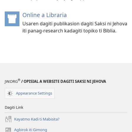
Online a Libraria
(manglukat
iti
Usaren dagiti publikasion dagiti Saksi ni Jehova
baro
iti panag-research kadagiti topiko ti Biblia.
a
window)
®
JW.ORG
/ OPISIAL A WEBSITE DAGITI SAKSI NI JEHOVA
Appearance Settings
Dagiti Link
Kayatmo Kadi ti Mabisita?
Agbirok iti Gimong