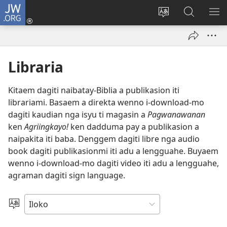
JW.ORG
Ag-
log
Baliwan
Agbirok
IPA
In
ti
iti
TI
(manglukat
lengguahe
JW.ORG
PA
iti
ti
Libraria
baro
site
a
Kitaem dagiti naibatay-Biblia a publikasion iti
window)
librariami. Basaem a direkta wenno i-download-mo
dagiti kaudian nga isyu ti magasin a
Pagwanawanan
ken
Agriingkayo!
ken dadduma pay a publikasion a
naipakita iti baba. Denggem dagiti libre nga audio
book dagiti publikasionmi iti adu a lengguahe. Buyaem
wenno i-download-mo dagiti video iti adu a lengguahe,
agraman dagiti sign language.
Agpili
iti