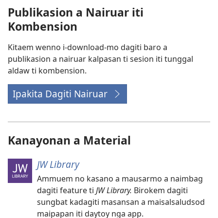
Para
Publikasion a Nairuar iti
iti
Kombension
Kombension
Kitaem wenno i-download-mo dagiti baro a
publikasion a nairuar kalpasan ti sesion iti tunggal
aldaw ti kombension.
Ipakita Dagiti Nairuar
Kanayonan a Material
JW Library
Ammuem no kasano a mausarmo a naimbag
dagiti feature ti
JW Library.
Birokem dagiti
sungbat kadagiti masansan a maisalsaludsod
maipapan iti daytoy nga app.