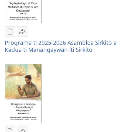
Scriptures
Daily
—
2026
Dagiti
I-
Programa ti 2025-2026 Asamblea Sirkito a
opsion
share
Kadua ti Manangaywan iti Sirkito
iti
Programa
panangi-
ti
download
2025-
kadagiti
2026
publikasion
Asamblea
Programa
Sirkito
ti
a
2025-
Kadua
2026
ti
Asamblea
Manangaywan
Sirkito
iti
a
Sirkito