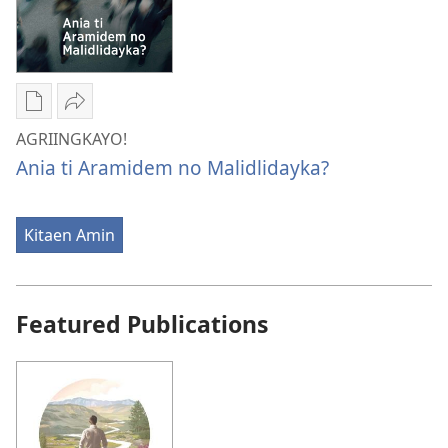
PAGADALAN
—
NGA
PAGADALAN
EDISION
NGA
Oktubre 2026
EDISION
Oktubre 2026
Dagiti
I-
opsion
share
AGRIINGKAYO!
iti
AGRIINGKAYO!
Ania ti Aramidem no Malidlidayka?
panangi-
Ania
download
ti
kadagiti
Aramidem
Kitaen Amin
publikasion
no
AGRIINGKAYO!
Malidlidayka?
Ania
Featured Publications
ti
Aramidem
no
Malidlidayka?