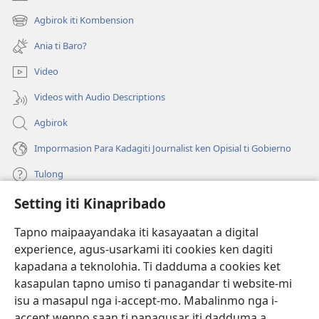
(manglukat
iti
Agbirok iti Kombension
(manglukat
baro
iti
a
Ania ti Baro?
baro
window)
a
Video
window)
Videos with Audio Descriptions
Agbirok
Impormasion Para Kadagiti Journalist ken Opisial ti Gobierno
Tulong
Setting iti Kinapribado
Donasion
(manglukat
iti
Tapno maipaayandaka iti kasayaatan a digital
baro
experience, agus-usarkami iti cookies ken dagiti
Watchtower ONLINE A LIBRARIA
(manglukat
a
kapadana a teknolohia. Ti dadduma a cookies ket
iti
window)
®
JW Hub
kasapulan tapno umiso ti panagandar ti website-mi
baro
(manglukat
a
isu a masapul nga i-accept-mo. Mabalinmo nga i-
iti
window)
®
JW Library
baro
accept wenno saan ti panagusar iti dadduma a