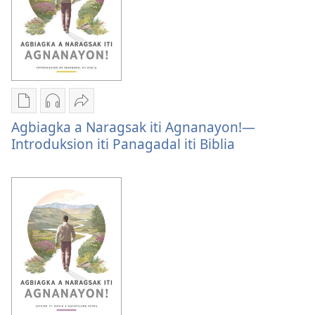
Dagiti
Dagiti
I-
Agbiagka a Naragsak iti Agnanayon!—
opsion
opsion
share
Introduksion iti Panagadal iti Biblia
iti
iti
Agbiagka
panangi-
panangi-
a
download
download
Naragsak
kadagiti
kadagiti
iti
publikasion
audio
Agnanayon!
Agbiagka
recording
—
a
Agbiagka
Introduksion
Naragsak
a
iti
iti
Naragsak
Panagadal
Agnanayon!
iti
iti
—
Agnanayon!
Biblia