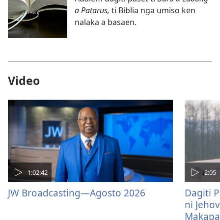
a Patarus,
ti Biblia nga umiso ken
nalaka a basaen.
Video
1:02:42
2:05
JW Broadcasting—Agosto 2026
Dagiti 
ni Jeho
Makapa