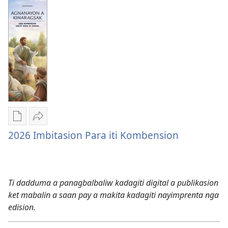
kadagiti
nga
publikasion
Agnanayon
Programa
a
ti
Kinaragsak
2026
a
nga
Kombension
Agnanayon
a
Kinaragsak
a
Dagiti
I-
Kombension
2026 Imbitasion Para iti Kombension
opsion
share
iti
2026
panangi-
Imbitasion
download
Para
Ti dadduma a panagbalbaliw kadagiti digital a publikasion
kadagiti
iti
ket mabalin a saan pay a makita kadagiti nayimprenta nga
publikasion
Kombension
edision.
2026
Imbitasion