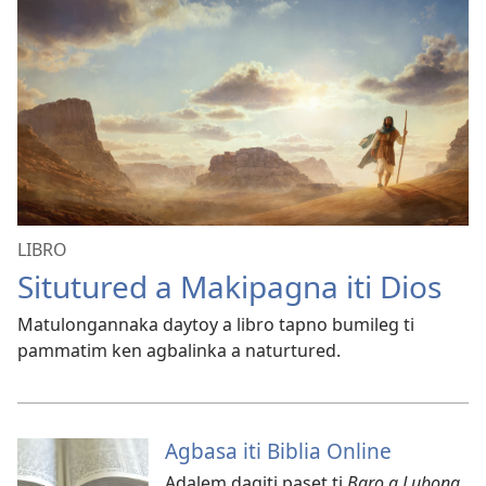
Lengguahe
LIBRO
Situtured a Makipagna iti Dios
Matulongannaka daytoy a libro tapno bumileg ti
pammatim ken agbalinka a naturtured.
Agbasa iti Biblia Online
Adalem dagiti paset ti
Baro a Lubong