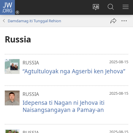
JW.ORG
Ag-
log
Baliwan
Agbirok
IPA
In
ti
iti
TI
Damdamag iti Tunggal Rehion
(manglukat
lengguahe
JW.ORG
PA
iti
ti
Russia
baro
site
a
window)
2025-08-15
RUSSIA
“Agtultuloyak nga Agserbi ken Jehova”
2025-08-15
RUSSIA
Idepensa ti Nagan ni Jehova iti
Naisangsangayan a Pamay-an
2025-08-15
RUSSIA