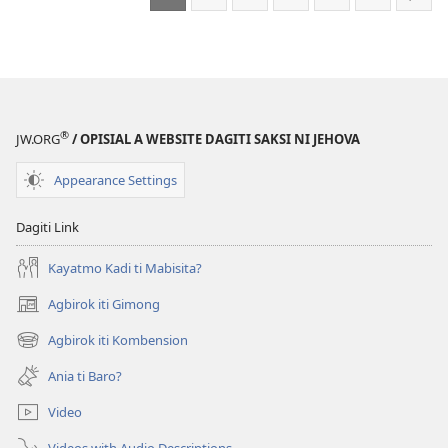
Sum
®
JW.ORG
/ OPISIAL A WEBSITE DAGITI SAKSI NI JEHOVA
Appearance Settings
Dagiti Link
Kayatmo Kadi ti Mabisita?
Agbirok iti Gimong
(manglukat
iti
Agbirok iti Kombension
(manglukat
baro
iti
a
Ania ti Baro?
baro
window)
a
Video
window)
Videos with Audio Descriptions