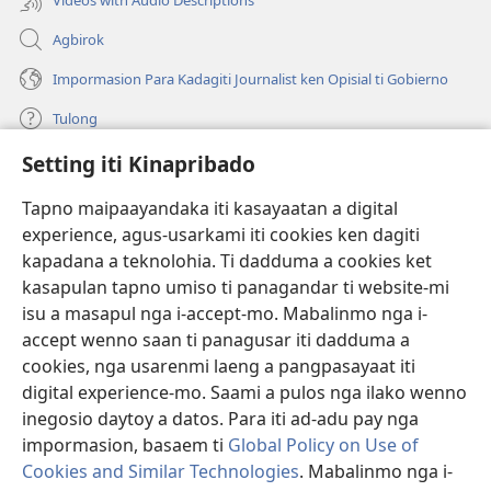
Agbirok
Impormasion Para Kadagiti Journalist ken Opisial ti Gobierno
Tulong
Setting iti Kinapribado
Donasion
(manglukat
iti
Tapno maipaayandaka iti kasayaatan a digital
baro
experience, agus-usarkami iti cookies ken dagiti
Watchtower ONLINE A LIBRARIA
(manglukat
a
kapadana a teknolohia. Ti dadduma a cookies ket
iti
window)
®
JW Hub
kasapulan tapno umiso ti panagandar ti website-mi
baro
(manglukat
a
isu a masapul nga i-accept-mo. Mabalinmo nga i-
iti
window)
®
JW Library
baro
accept wenno saan ti panagusar iti dadduma a
a
cookies, nga usarenmi laeng a pangpasayaat iti
window)
Watchtower Library
digital experience-mo. Saami a pulos nga ilako wenno
inegosio daytoy a datos. Para iti ad-adu pay nga
impormasion, basaem ti
Global Policy on Use of
Cookies and Similar Technologies
. Mabalinmo nga i-