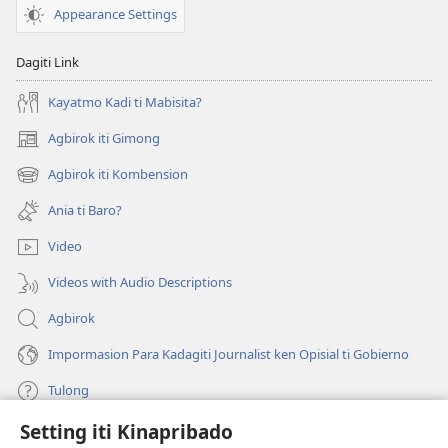
Appearance Settings
Dagiti Link
Kayatmo Kadi ti Mabisita?
Agbirok iti Gimong
(manglukat
iti
Agbirok iti Kombension
(manglukat
baro
iti
a
Ania ti Baro?
baro
window)
a
Video
window)
Videos with Audio Descriptions
Agbirok
Impormasion Para Kadagiti Journalist ken Opisial ti Gobierno
Tulong
Setting iti Kinapribado
Donasion