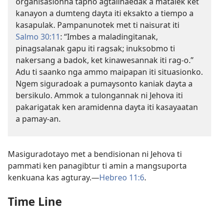
organisasionna tapno agtalinaedak a matalek ket
kanayon a dumteng dayta iti eksakto a tiempo a
kasapulak. Pampanunotek met ti naisurat iti
Salmo 30:11
: “Imbes a maladingitanak,
pinagsalanak gapu iti ragsak; inuksobmo ti
nakersang a badok, ket kinawesannak iti rag-o.”
Adu ti saanko nga ammo maipapan iti situasionko.
Ngem siguradoak a pumaysonto kaniak dayta a
bersikulo. Ammok a tulongannak ni Jehova iti
pakarigatak ken aramidenna dayta iti kasayaatan
a pamay-an.
Masiguradotayo met a bendisionan ni Jehova ti
pammati ken panagibtur ti amin a mangsuporta
kenkuana kas agturay.—
Hebreo 11:6
.
Time Line