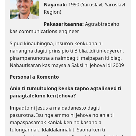
Nayanak:
1990 (Yaroslavl, Yaroslavl
Region)
Pakasaritaanna:
Agtrabtrabaho
kas communications engineer
Sipud kinaubingna, insuron kenkuana ni
nanangna dagiti prinsipio ti Biblia. Idi tin-edyeren,
pinampanunotna a naimbag ti maipapan iti biag.
Nabautisaran kas maysa a Saksi ni Jehova idi 2009
Personal a Komento
Ania ti tumultulong kenka tapno agtalinaed ti
panagtalekmo ken Jehova?
Impadto ni Jesus a maidadanesto dagiti
pasurotna. Isu nga ammo ni Jehova no ania ti
mapaspasamak kaniak ken no kasano a
tulongannak. Idaldalannak ti Saona ken ti