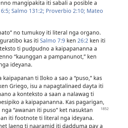
nno mangipakita iti sabali a posible a
6:5;
Salmo 131:2;
Proverbio 2:10;
Mateo
bato” no tumukoy iti literal nga organo.
uratibo kas iti
Salmo 7:9
ken
26:2
ken iti
ti teksto ti pudpudno a kaipapananna a
enno “kaunggan a pampanunot,” ken
l nga ideyana.
a kaipapanan ti Iloko a sao a “puso,” kas
ken Griego, isu a napagtalinaed dayta iti
no a konteksto a saan a nalawag ti
pesipiko a kaipapananna. Kas pagarigan,
ao nga “awanan iti puso”
ket nasuktan
an iti footnote ti literal nga ideyana.
met laeng ti naaramid iti dadduma pay a