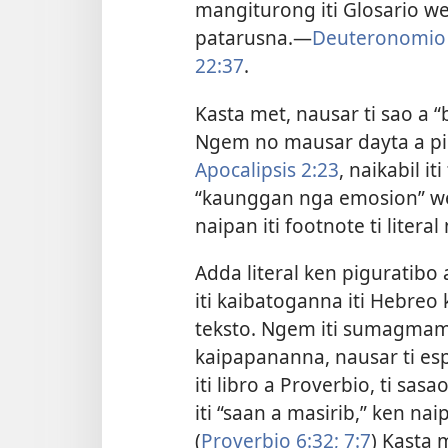
mangiturong iti Glosario we
patarusna.—
Deuteronomio 
22:37
.
Kasta met, nausar ti sao a “
Ngem no mausar dayta a pig
Apocalipsis 2:23
, naikabil i
“kaunggan nga emosion” w
naipan iti footnote ti litera
Adda literal ken piguratibo 
iti kaibatoganna iti Hebreo 
teksto. Ngem iti sumagmama
kaipapananna, nausar ti es
iti libro a Proverbio, ti sas
iti “saan a masirib,” ken naip
(
Proverbio 6:32;
7:7
) Kasta 