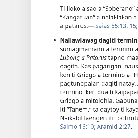
Ti Iloko a sao a “Soberano” a
“Kangatuan” a nalaklakan a m
a patarus.—
Isaias 65:13,
15;
Nailawlawag dagiti termino 
sumagmamano a termino a n
Lubong a Patarus
tapno maa
dagita. Kas pagarigan, nausa
ken ti Griego a termino a “
pagtungpalan dagiti natay.
termino, ken dua ti kaipapa
Griego a mitolohia. Gapuna
iti “Tanem,” ta daytoy ti kay
Naikabil laengen iti footno
Salmo 16:10;
Aramid 2:27
.