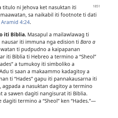
 titulo ni Jehova ket nasuktan iti
aawatan, sa naikabil iti footnote ti dati
Aramid 4:24
.
iti Biblia.
Masapul a mailawlawag ti
ausar iti immuna nga edision ti
Baro a
watan ti pudpudno a kaipapanan
r iti Biblia ti Hebreo a termino a “Sheol”
Hades” a tumukoy iti simboliko a
 Adu ti saan a makaammo kadagitoy a
nan ti “Hades” gapu iti pannakausarna iti
, agpada a nasuktan dagitoy a termino
at a sawen dagiti nangisurat iti Biblia.
te dagiti termino a “Sheol” ken “Hades.”—