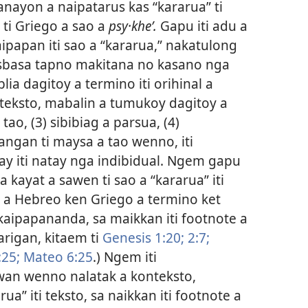
anayon a naipatarus kas “kararua” ti
ti Griego a sao a
psy·kheʹ.
Gapu iti adu a
papan iti sao a “kararua,” nakatulong
asbasa tapno makitana no kasano nga
lia dagitoy a termino iti orihinal a
teksto, mabalin a tumukoy dagitoy a
i tao, (3) sibibiag a parsua, (4)
ngan ti maysa a tao wenno, iti
ay iti natay nga indibidual. Ngem gapu
a kayat a sawen ti sao a “kararua” iti
y a Hebreo ken Griego a termino ket
kaipapananda, sa maikkan iti footnote a
arigan, kitaem ti
Genesis 1:20;
2:7;
:25;
Mateo 6:25
.) Ngem iti
n wenno nalatak a konteksto,
ua” iti teksto, sa naikkan iti footnote a