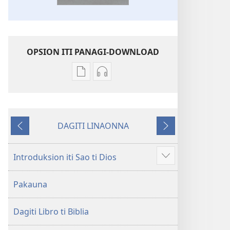
OPSION ITI PANAGI-DOWNLOAD
Dagiti
Dagiti
opsion
opsion
iti
iti
panangi-
panangi-
DAGITI LINAONNA
download
download
Napalabas
Sumaruno
kadagiti
kadagiti
publikasion
audio
Introduksion iti Sao ti Dios
Ipakita
Baro
recording
ti
a
Baro
Pakauna
ad-
Lubong
a
adu
a
Lubong
pay
Dagiti Libro ti Biblia
Patarus
a
ti
Patarus