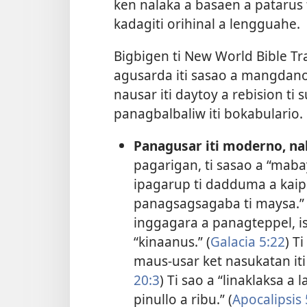
ken nalaka a basaen a patarus
kadagiti orihinal a lengguahe.
Bigbigen ti New World Bible T
agusarda iti sasao a mangdanon
nausar iti daytoy a rebision t
panagbalbaliw iti bokabulario. 
Panagusar iti moderno, na
pagarigan, ti sasao a “mab
ipagarup ti dadduma a kai
panagsagsagaba ti maysa.”
inggagara a panagteppel, is
“kinaanus.” (
Galacia 5:22
) T
maus-usar ket nasukatan iti
20:3
) Ti sao a “linaklaksa a 
pinullo a ribu.” (
Apocalipsis 