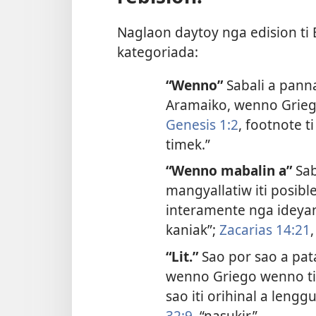
Naglaon daytoy nga edision ti Bi
kategoriada:
“Wenno”
Sabali a panna
Aramaiko, wenno Grieg
Genesis 1:2
, footnote t
timek.”
“Wenno mabalin a”
Sab
mangyallatiw iti posib
interamente nga idey
kaniak”;
Zacarias 14:21
“Lit.”
Sao por sao a pat
wenno Griego wenno ti
sao iti orihinal a leng
32:9
, “nasukir.”