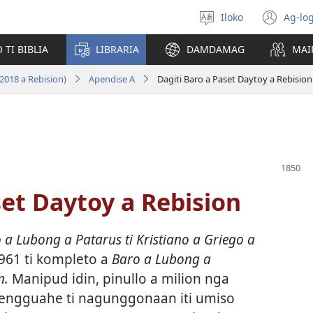
Iloko
Ag-log
Agpili
(ma
iti
iti
TI BIBLIA
LIBRARIA
DAMDAMAG
MAI
lengguahe
bar
a
2018 a Rebision)
Apendise A
Dagiti Baro a Paset Daytoy a Rebision
win
set Daytoy a Rebision
 a Lubong a Patarus ti Kristiano a Griego a
961 ti kompleto a
Baro a Lubong a
n.
Manipud idin, pinullo a milion nga
 lengguahe ti nagunggonaan iti umiso