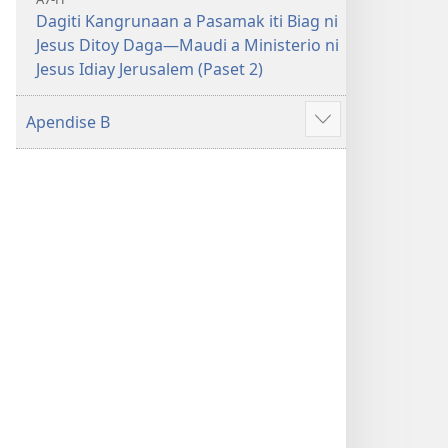
Dagiti Kangrunaan a Pasamak iti Biag ni
Jesus Ditoy Daga—Maudi a Ministerio ni
Jesus Idiay Jerusalem (Paset 2)
Apendise B
Ipakita
ti
ad-
adu
pay