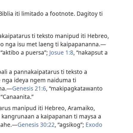
blia iti limitado a footnote. Dagitoy ti
kaipatarus ti teksto manipud iti Hebreo,
o nga isu met laeng ti kaipapananna.—
i “aktibo a puersa”;
Josue 1:8
, “nakapsut a
ali a pannakaipatarus ti teksto a
le nga ideya ngem naiduma ti
ana.—
Genesis 21:6
, “makipagkatawanto
, “Canaanita.”
arus manipud iti Hebreo, Aramaiko,
 kangrunaan a kaipapanan ti maysa a
guahe.—
Genesis 30:22
, “agsikog”;
Exodo