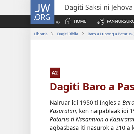
JW.ORG
Dagiti Saksi ni Jehova
HOME
PANNURSURO 
Libraria
Dagiti Biblia
Baro a Lubong a Patarus (
A2
Dagiti Baro a Pa
Nairuar idi 1950 ti Ingles a
Baro
Kasuratan,
ken naipablaak idi 1
Patarus ti Nasantuan a Kasurata
agbasbasa iti nasurok a 210 a