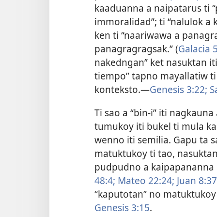
kaaduanna a naipatarus ti “
immoralidad”; ti “nalulok a 
ken ti “naariwawa a panagr
panagragragsak.” (
Galacia 
nakedngan” ket nasuktan i
tiempo” tapno mayallatiw t
konteksto.—
Genesis 3:22;
Sa
Ti sao a “bin-i” iti nagkaun
tumukoy iti bukel ti mula ka
wenno iti semilia. Gapu ta sa
matuktukoy ti tao, nasuktan
pudpudno a kaipapananna si
48:4;
Mateo 22:24;
Juan 8:37
“kaputotan” no matuktukoy t
Genesis 3:15
.