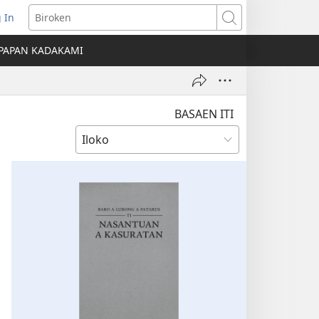
 In
nglukat
Biroken
PAPAN KADAKAMI
o
dow)
BASAEN ITI