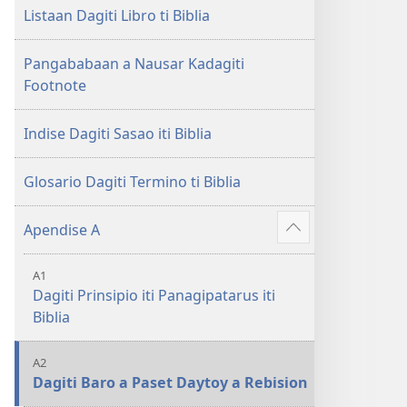
Nasantuan
ti
Listaan Dagiti Libro ti Biblia
a
Nasantuan
Kasuratan
a
Pangababaan a Nausar Kadagiti
(2018 a
Kasuratan
Footnote
Rebision)
(2018 a
Rebision)
Indise Dagiti Sasao iti Biblia
Glosario Dagiti Termino ti Biblia
Apendise A
Ipakita
ti
A1
ad-
Dagiti Prinsipio iti Panagipatarus iti
adu
Biblia
pay
A2
Dagiti Baro a Paset Daytoy a Rebision