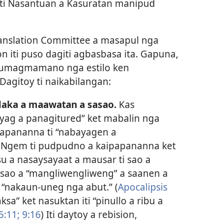
 ti Nasantuan a Kasuratan manipud
ranslation Committee a masapul nga
 iti puso dagiti agbasbasa ita. Gapuna,
i sumagmamano nga estilo ken
Dagitoy ti naikabilangan:
laka a maawatan a sasao.
Kas
ayag a panagitured” ket mabalin nga
papananna ti “nabayagen a
 Ngem ti pudpudno a kaipapananna ket
u a nasaysayaat a mausar ti sao a
i sao a “mangliwengliweng” a saanen a
 “nakaun-uneg nga abut.” (
Apocalipsis
laksa” ket nasuktan iti “pinullo a ribu a
5:11;
9:16
) Iti daytoy a rebision,