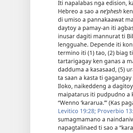
Iti napalabas nga edision, k
Hebreo a sao a
neʹphesh
ken 
di umiso a pannakaawat mai
daytoy a pamay-an iti agb
inusar dagiti mannurat ti Bib
lengguahe. Depende iti kon
termino iti (1) tao, (2) biag t
tartarigagay ken ganas a ma
dadduma a kasasaad, (5) ur
ta saan a kasta ti gagangay 
Iloko, naikeddeng a dagito
maipatarus iti pudpudno a 
“Wenno ‘kararua.’” (Kas pag
Levitico 19:28;
Proverbio 13
sumagmamano a naindaniwa
napagtalinaed ti sao a “karar