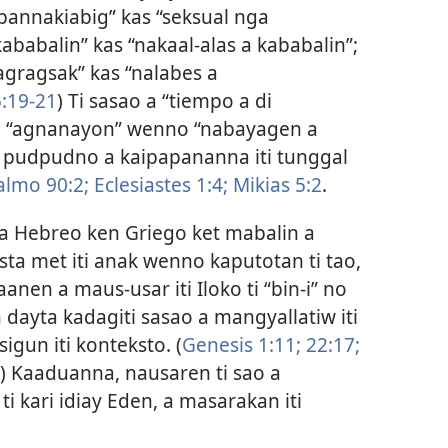
pannakiabig” kas “seksual nga
kababalin” kas “nakaal-alas a kababalin”;
agragsak” kas “nalabes a
5:19-21
) Ti sasao a “tiempo a di
ti “agnanayon” wenno “nabayagen a
i pudpudno a kaipapananna iti tunggal
lmo 90:2;
Eclesiastes 1:4;
Mikias 5:2
.
a a Hebreo ken Griego ket mabalin a
sta met iti anak wenno kaputotan ti tao,
anen a maus-usar iti Iloko ti “bin-i” no
 dayta kadagiti sasao a mangyallatiw iti
gun iti konteksto. (
Genesis 1:11;
22:17;
) Kaaduanna, nausaren ti sao a
i kari idiay Eden, a masarakan iti