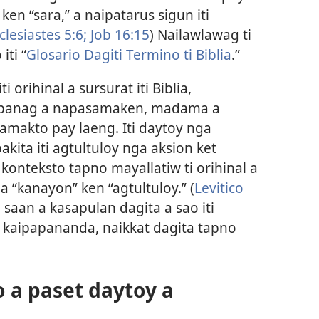
” ken “sara,” a naipatarus sigun iti
clesiastes 5:6;
Job 16:15
) Nailawlawag ti
ti “
Glosario Dagiti Termino ti Biblia
.”
i orihinal a sursurat iti Biblia,
i banag a napasamaken, madama a
akto pay laeng. Iti daytoy nga
akita iti agtultuloy nga aksion ket
onteksto tapno mayallatiw ti orihinal a
a “kanayon” ken “agtultuloy.” (
Levitico
saan a kasapulan dagita a sao iti
 a kaipapananda, naikkat dagita tapno
 a paset daytoy a