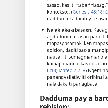
sasao, kas iti “taba,” “lasag,
konteksto. (
Genesis 45:18;
E
dadduma kadagitoy a sasao i
Nalaklaka a basaen.
Kadagit
agduduma ti sasao para it
mapaspasamak, ken mapasam
edision, dagiti sao a mangip
nausar iti sumagmamano a k
kaipapananna, kas iti sasao 
6:13;
Mateo 7:7, 8
) Ngem no 
panangyallatiw iti orihinal
nalaklaka ti panagbasa.
Dadduma pay a baro
rebision: