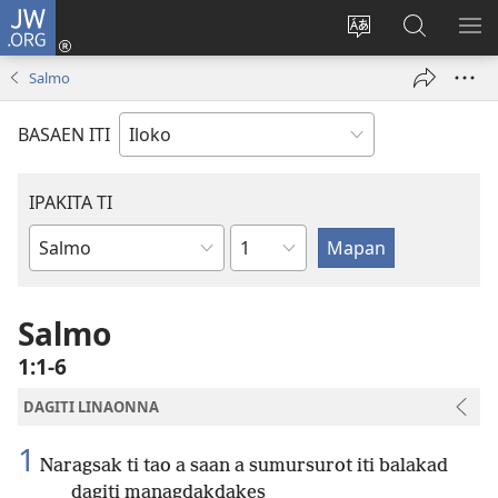
JW.ORG
Ag-
log
Baliwan
Agbirok
IPA
In
ti
iti
TI
Salmo
(manglukat
lengguahe
JW.ORG
PA
iti
ti
BASAEN ITI
baro
site
a
window)
IPAKITA TI
Kapitulo
Libro
ti
Biblia
Salmo
1:1-6
DAGITI LINAONNA
1
Naragsak ti tao a saan a sumursurot iti balakad
dagiti managdakdakes