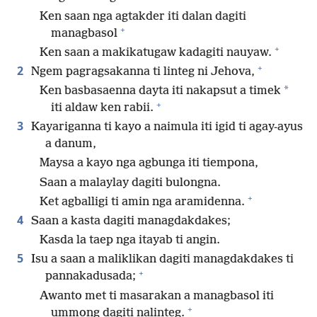
Ken saan nga agtakder iti dalan dagiti
+
managbasol
+
Ken saan a makikatugaw kadagiti nauyaw.
+
2
Ngem pagragsakanna ti linteg ni Jehova,
*
Ken basbasaenna dayta iti nakapsut a timek
+
iti aldaw ken rabii.
3
Kayariganna ti kayo a naimula iti igid ti agay-ayus
a danum,
Maysa a kayo nga agbunga iti tiempona,
Saan a malaylay dagiti bulongna.
+
Ket agballigi ti amin nga aramidenna.
4
Saan a kasta dagiti managdakdakes;
Kasda la taep nga itayab ti angin.
5
Isu a saan a maliklikan dagiti managdakdakes ti
+
pannakadusada;
Awanto met ti masarakan a managbasol iti
+
ummong dagiti nalinteg.