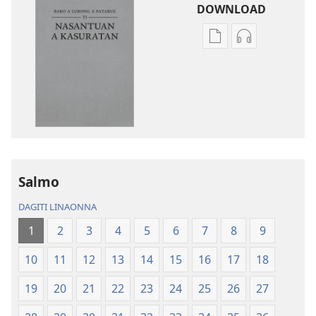
DOWNLOAD
Dagiti
Dagiti
opsion
opsion
iti
iti
panangi-
panangi-
download
download
kadagiti
kadagiti
publikasion
audio
Baro
recording
a
Baro
Salmo
Lubong
a
DAGITI LINAONNA
a
Lubong
Patarus
a
1
2
3
4
5
6
7
8
9
ti
Patarus
10
11
12
13
14
15
16
17
18
Nasantuan
ti
a
Nasantuan
19
20
21
22
23
24
25
26
27
Kasuratan
a
(2018 a
Kasuratan