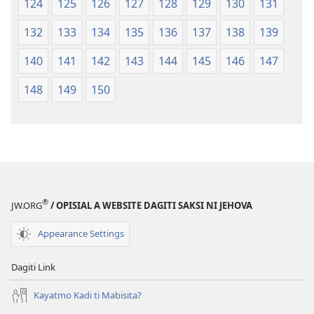
124
125
126
127
128
129
130
131
132
133
134
135
136
137
138
139
140
141
142
143
144
145
146
147
148
149
150
®
JW.ORG
/ OPISIAL A WEBSITE DAGITI SAKSI NI JEHOVA
Appearance Settings
Dagiti Link
Kayatmo Kadi ti Mabisita?