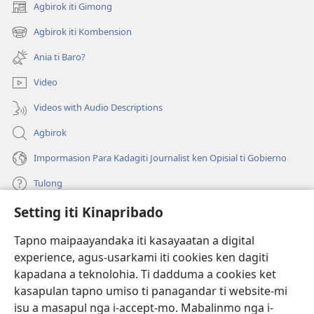
Agbirok iti Gimong
(manglukat
iti
Agbirok iti Kombension
(manglukat
baro
iti
a
Ania ti Baro?
baro
window)
a
Video
window)
Videos with Audio Descriptions
Agbirok
Impormasion Para Kadagiti Journalist ken Opisial ti Gobierno
Tulong
Setting iti Kinapribado
Donasion
(manglukat
iti
Tapno maipaayandaka iti kasayaatan a digital
baro
experience, agus-usarkami iti cookies ken dagiti
Watchtower ONLINE A LIBRARIA
(manglukat
a
kapadana a teknolohia. Ti dadduma a cookies ket
iti
window)
®
JW Hub
kasapulan tapno umiso ti panagandar ti website-mi
baro
(manglukat
a
isu a masapul nga i-accept-mo. Mabalinmo nga i-
iti