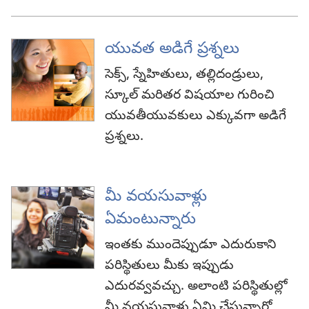
యువత అడిగే ప్రశ్నలు
సెక్స్‌, స్నేహితులు, తల్లిదండ్రులు,
స్కూల్‌ మరితర విషయాల గురించి
యువతీయువకులు ఎక్కువగా అడిగే
ప్రశ్నలు.
మీ వయసువాళ్లు
ఏమంటున్నారు
ఇంతకు ముందెప్పుడూ ఎదురుకాని
పరిస్థితులు మీకు ఇప్పుడు
ఎదురవ్వవచ్చు. అలాంటి పరిస్థితుల్లో
మీ వయసువాళ్లు ఏమి చేస్తున్నారో