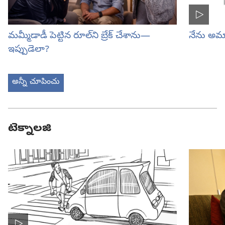
మమ్మీడాడీ పెట్టిన రూల్‌ని బ్రేక్‌ చేశాను—
నేను అమ్
ఇప్పుడెలా?
అన్నీ చూపించు
టెక్నాలజి