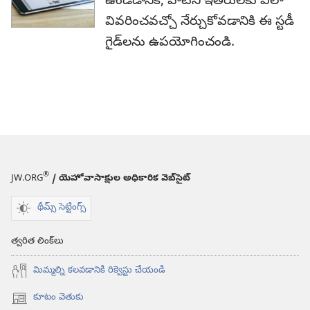
ఉండడానికి, వాటిని ఇతరులకు ఎలా
వివరించవచ్చో నేర్చుకోవడానికి ఈ స్టడీ
గైడ్‌లను ఉపయోగించండి.
®
JW.ORG
/ యెహోవాసాక్షుల అధికారిక వెబ్‌సైట్‌
థీమ్స్ సెట్టింగ్స్
త్వరిత లింక్‌లు
మిమ్మల్ని కలవడానికి రిక్వెస్టు చేయండి
కూటం వెతుకు
(కొత్త