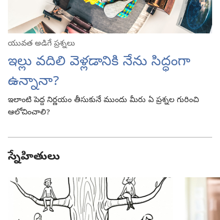
యువత అడిగే ప్రశ్నలు
ఇల్లు వదిలి వెళ్లడానికి నేను సిద్ధంగా
ఉన్నానా?
ఇలాంటి పెద్ద నిర్ణయం తీసుకునే ముందు మీరు ఏ ప్రశ్నల గురించి
ఆలోచించాలి?
స్నేహితులు