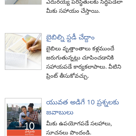
ఎదురయ్యే పరిస్థితులకు సిద్ధపడేలా
మీకు సహాయం చేస్తాయి.
బైబిల్ని స్టడీ చేద్దాం
బైబిలు వృత్తాంతాలు కళ్లముందే
జరుగుతున్నట్లు చూపించడానికి
సహాయపడే కార్యకలాపాలు. వీటిని
ప్రింట్‌ తీసుకోవచ్చు.
యువత అడిగే 10 ప్రశ్నలకు
జవాబులు
మీకు ఉపయోగపడే సలహాలు,
సూచనలు పొందండి.