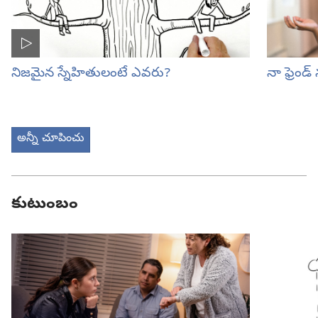
నిజమైన స్నేహితులంటే ఎవరు?
నా ఫ్రెండ
అన్నీ చూపించు
కుటుంబం