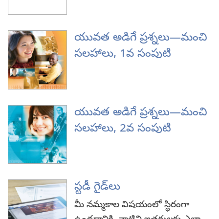
యువత అడిగే ప్రశ్నలు—మంచి
సలహాలు, 1వ సంపుటి
యువత అడిగే ప్రశ్నలు—మంచి
సలహాలు, 2వ సంపుటి
స్టడీ గైడ్‌లు
మీ నమ్మకాల విషయంలో స్థిరంగా