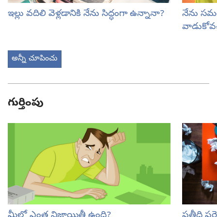
ఇల్లు వదిలి వెళ్లడానికి నేను సిద్ధంగా ఉన్నానా?
నేను సమయ
వాడుకోవచ
అన్నీ చూపించు
గుర్తింపు
మీలో ఎంత నిజాయితీ ఉంది?
ప్రతీది ప