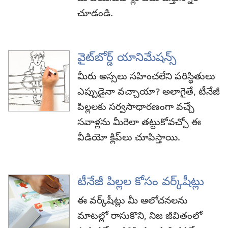
చూడండి.
వైట్‌బోర్డ్‌ యానిమేషన్స్‌
మీరు అస్సలు సహించలేని పరిస్థితులు
ఎప్పుడైనా వచ్చాయా? అలాగైతే, టీనేజీ
పిల్లలకు సర్వసాధారణంగా వచ్చే
సవాళ్లను మీరెలా తట్టుకోవచ్చో ఈ
వీడియో క్లిప్‌లు చూపిస్తాయి.
టీనేజీ పిల్లల కోసం వర్క్‌షీట్లు
ఈ వర్క్‌షీట్లు మీ ఆలోచనలను
మాటల్లో రాసుకొని, నిజ జీవితంలో