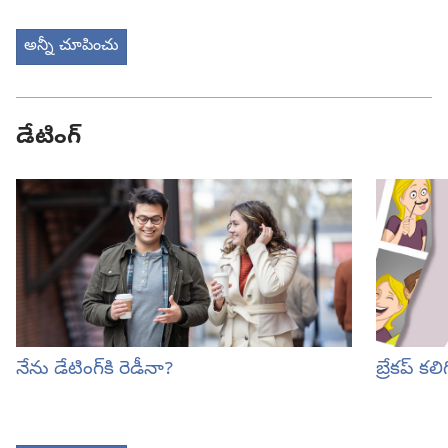
అన్నీ చూపించు
డేటింగ్‌
నేను డేటింగ్‌కి రెడీనా?
బ్రేకప్‌ 