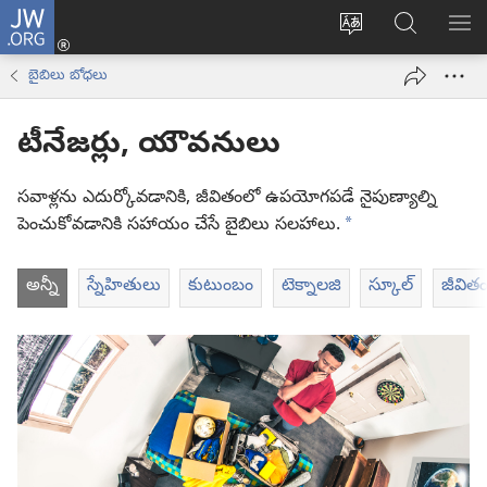
JW.ORG
లాగిన్
సైట్
JW.ORGలో
మె
(కొత్త
భాష
వెదకండి
చూ
విండో
బైబిలు బోధలు
మార్చండి
ఓపెన్‌
అవుతుంది)
టీనేజర్లు, యౌవనులు
సవాళ్లను ఎదుర్కోవడానికి, జీవితంలో ఉపయోగపడే నైపుణ్యాల్ని
a
పెంచుకోవడానికి సహాయం చేసే బైబిలు సలహాలు.
అన్నీ
స్నేహితులు
కుటుంబం
టెక్నాలజి
స్కూల్‌
జీవిత