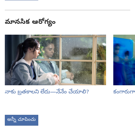
మానసిక ఆరోగ్యం
నాకు బ్రతకాలని లేదు—నేనేం చేయాలి?
కంగారుగ
అన్నీ చూపించు