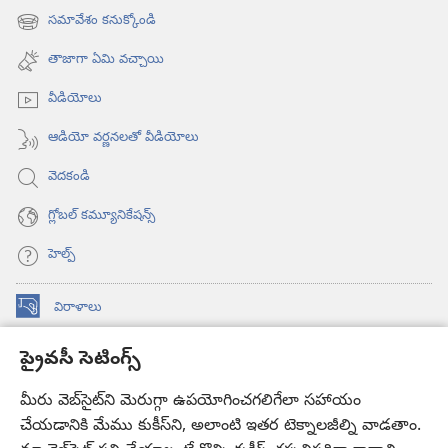
విండో
సమావేశం కనుక్కోండి
(కొత్త
ఓపెన్‌
విండో
అవుతుంది)
తాజాగా ఏమి వచ్చాయి
ఓపెన్‌
అవుతుంది)
వీడియోలు
ఆడియో వర్ణనలతో వీడియోలు
వెదకండి
గ్లోబల్‌ కమ్యూనికేషన్స్‌
హెల్ప్‌
విరాళాలు
(కొత్త
విండో
ప్రైవసీ సెటింగ్స్
ఓపెన్‌
కావలికోట ఆన్‌లైన్‌ లైబ్రరీ
(కొత్త
అవుతుంది)
విండో
మీరు వెబ్‌సైట్‌ని మెరుగ్గా ఉపయోగించగలిగేలా సహాయం
®
JW Hub
ఓపెన్‌
చేయడానికి మేము కుకీస్‌ని, అలాంటి ఇతర టెక్నాలజీల్ని వాడతాం.
(కొత్త
అవుతుంది)
విండో