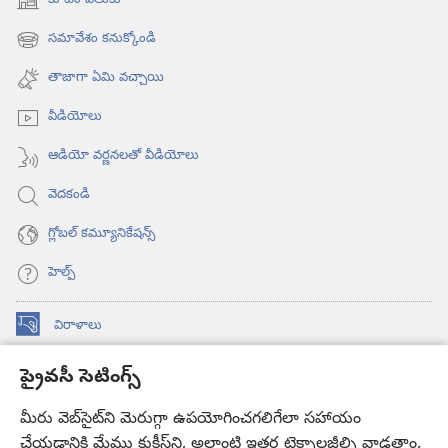
కూటం వెతుకు
(కొత్త
విండో
సమావేశం కనుక్కోండి
(కొత్త
ఓపెన్‌
విండో
అవుతుంది)
తాజాగా ఏమి వచ్చాయి
ఓపెన్‌
అవుతుంది)
వీడియోలు
ఆడియో వర్ణనలతో వీడియోలు
వెదకండి
గ్లోబల్‌ కమ్యూనికేషన్స్‌
హెల్ప్‌
విరాళాలు
(కొత్త
విండో
ప్రైవసీ సెటింగ్స్
ఓపెన్‌
కావలికోట ఆన్‌లైన్‌ లైబ్రరీ
(కొత్త
అవుతుంది)
విండో
మీరు వెబ్‌సైట్‌ని మెరుగ్గా ఉపయోగించగలిగేలా సహాయం
®
JW Hub
ఓపెన్‌
చేయడానికి మేము కుకీస్‌ని, అలాంటి ఇతర టెక్నాలజీల్ని వాడతాం.
(కొత్త