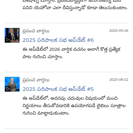
విశేషాల్ని చూస్తాం. ప్రపంచవ్యాప్తంగా జరుగుతున్న మన
పనిని యెహోవా ఎలా దీవిస్తున్నాడో కూడా తెలుసుకుంటాం.
ప్రపంచ వార్తలు
2025-09-26
2025 పరిపాలక సభ అప్‌డేట్‌ #6
ఈ అప్‌డేట్‌లో 2026 వార్షిక వచనం అలాగే కొత్త ప్రత్యేక
పాట గురించి చూస్తాం.
ప్రపంచ వార్తలు
2025-08-22
2025 పరిపాలక సభ అప్‌డేట్‌ #5
ఈ అప్‌డేట్‌లో, అదనపు చదువుల విషయంలో మంచి
నిర్ణయాలు తీసుకోవడానికి ఉపయోగపడే బైబిలు సూత్రాల
గురించి మాట్లాడుకుంటాం.