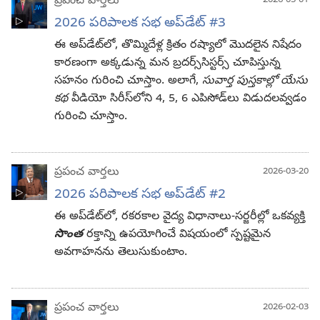
ప్రపంచ వార్తలు
2026-05-01
2026 పరిపాలక సభ అప్‌డేట్‌ #3
ఈ అప్‌డేట్‌లో, తొమ్మిదేళ్ల క్రితం రష్యాలో మొదలైన నిషేదం
కారణంగా అక్కడున్న మన బ్రదర్స్‌సిస్టర్స్‌ చూపిస్తున్న
సహనం గురించి చూస్తాం. అలాగే,
సువార్త పుస్తకాల్లో యేసు
కథ
వీడియో సిరీస్‌లోని 4, 5, 6 ఎపిసోడ్‌లు విడుదలవ్వడం
గురించి చూస్తాం.
ప్రపంచ వార్తలు
2026-03-20
2026 పరిపాలక సభ అప్‌డేట్‌ #2
ఈ అప్‌డేట్‌లో, రకరకాల వైద్య విధానాలు-సర్జరీల్లో ఒకవ్యక్తి
సొంత
రక్తాన్ని ఉపయోగించే విషయంలో స్పష్టమైన
అవగాహనను తెలుసుకుంటాం.
ప్రపంచ వార్తలు
2026-02-03