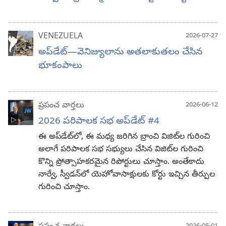
VENEZUELA
2026-07-27
అప్‌డేట్‌—వెనిజ్యులాను అతలాకుతలం చేసిన
భూకంపాలు
ప్రపంచ వార్తలు
2026-06-12
2026 పరిపాలక సభ అప్‌డేట్‌ #4
ఈ అప్‌డేట్‌లో, ఈ మధ్య జరిగిన బ్రాంచి విజిట్‌ల గురించి
అలాగే పరిపాలక సభ సభ్యులు చేసిన విజిట్‌ల గురించి
కొన్ని ప్రోత్సాహకరమైన రిపోర్టులు చూస్తాం. అంతేకాదు
నార్వే, స్వీడన్‌లో యెహోవాసాక్షులకు కోర్టు ఇచ్చిన తీర్పుల
గురించి చూస్తాం.