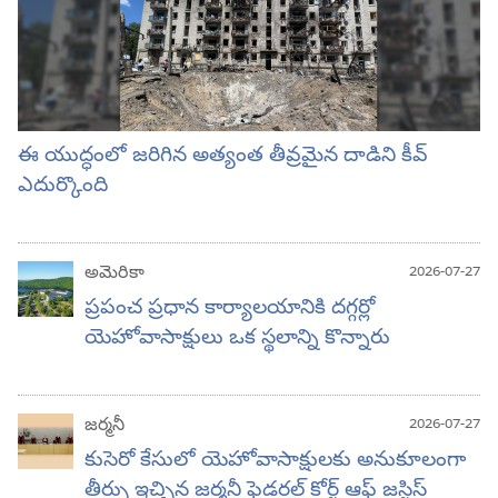
ఈ యుద్ధంలో జరిగిన అత్యంత తీవ్రమైన దాడిని కీవ్‌
ఎదుర్కొంది
అమెరికా
2026-07-27
ప్రపంచ ప్రధాన కార్యాలయానికి దగ్గర్లో
యెహోవాసాక్షులు ఒక స్థలాన్ని కొన్నారు
జర్మనీ
2026-07-27
కుసెరో కేసులో యెహోవాసాక్షులకు అనుకూలంగా
తీర్పు ఇచ్చిన జర్మనీ ఫెడరల్‌ కోర్ట్‌ ఆఫ్‌ జస్టిస్‌