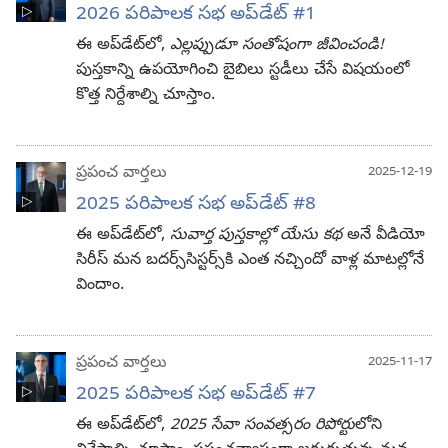
2026 పరిపాలక సభ అప్‌డేట్‌ #1
ఈ అప్‌డేట్‌లో,
ఎల్లప్పుడూ సంతోషంగా జీవించండి!
పుస్తకాన్ని ఉపయోగించి బైబిలు స్టడీలు చేసే విషయంలో
కొత్త నిర్దేశాల్ని చూస్తాం.
ప్రపంచ వార్తలు
2025-12-19
2025 పరిపాలక సభ అప్‌డేట్‌ #8
ఈ అప్‌డేట్‌లో,
సువార్త పుస్తకాల్లో యేసు కథ
అనే వీడియో
సిరీస్‌ మన బదర్స్‌సిస్టర్స్‌కి ఎంత నచ్చిందో వాళ్ల మాటల్లోనే
విందాం.
ప్రపంచ వార్తలు
2025-11-17
2025 పరిపాలక సభ అప్‌డేట్‌ #7
ఈ అప్‌డేట్‌లో,
2025 సేవా సంవత్సరం రిపోర్టు
లోని