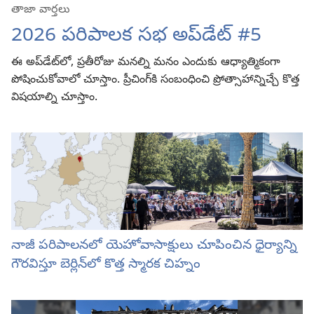
తాజా వార్తలు
2026 పరిపాలక సభ అప్‌డేట్‌ #5
ఈ అప్‌డేట్‌లో, ప్రతీరోజు మనల్ని మనం ఎందుకు ఆధ్యాత్మికంగా
పోషించుకోవాలో చూస్తాం. ప్రీచింగ్‌కి సంబంధించి ప్రోత్సాహాన్నిచ్చే కొత్త
విషయాల్ని చూస్తాం.
నాజీ పరిపాలనలో యెహోవాసాక్షులు చూపించిన ధైర్యాన్ని
గౌరవిస్తూ బెర్లిన్‌లో కొత్త స్మారక చిహ్నం