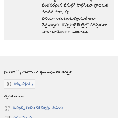
మతపరమైన పనుల్లో పాల్గొంటూ ప్రాథమిక
మానవ హక్కుల్ని
వినియోగించుకుంటున్నందుకే అలా
వేస్తున్నారు. కొన్నిసార్లైతే జైల్లో పరిస్థితులు
చాలా దారుణంగా ఉంటాయి.
®
JW.ORG
/ యెహోవాసాక్షుల అధికారిక వెబ్‌సైట్‌
థీమ్స్ సెట్టింగ్స్
త్వరిత లింక్‌లు
మిమ్మల్ని కలవడానికి రిక్వెస్టు చేయండి