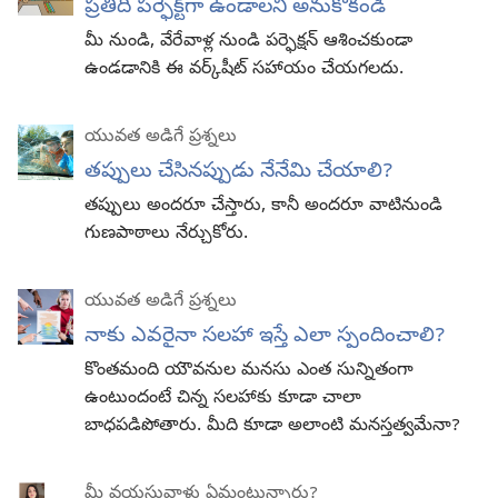
ప్రతీది పర్ఫెక్ట్‌గా ఉండాలని అనుకోకండి
మీ నుండి, వేరేవాళ్ల నుండి పర్ఫెక్షన్‌ ఆశించకుండా
ఉండడానికి ఈ వర్క్‌షీట్‌ సహాయం చేయగలదు.
యువత అడిగే ప్రశ్నలు
తప్పులు చేసినప్పుడు నేనేమి చేయాలి?
తప్పులు అందరూ చేస్తారు, కానీ అందరూ వాటినుండి
గుణపాఠాలు నేర్చుకోరు.
యువత అడిగే ప్రశ్నలు
నాకు ఎవరైనా సలహా ఇస్తే ఎలా స్పందించాలి?
కొంతమంది యౌవనుల మనసు ఎంత సున్నితంగా
ఉంటుందంటే చిన్న సలహాకు కూడా చాలా
బాధపడిపోతారు. మీది కూడా అలాంటి మనస్తత్వమేనా?
మీ వయసువాళ్లు ఏమంటున్నారు?