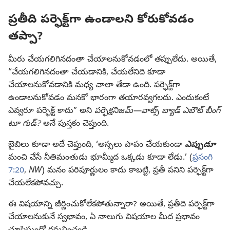
ప్రతీది పర్ఫెక్ట్‌గా ఉండాలని కోరుకోవడం
తప్పా?
మీరు చేయగలిగినదంతా చేయాలనుకోవడంలో తప్పులేదు. అయితే,
“చేయగలిగినదంతా చేయడానికి, చేయలేనిది కూడా
చేయాలనుకోవడానికి మధ్య చాలా తేడా ఉంది. పర్ఫెక్ట్‌గా
ఉండాలనుకోవడం మనకో భారంగా తయారవ్వగలదు. ఎందుకంటే
ఎవ్వరూ పర్ఫెక్ట్‌ కాదు” అని
పర్ఫెక్షనిజమ్‌​—వాట్స్‌ బ్యాడ్‌ ఎబౌట్‌ బీంగ్‌
టూ గుడ్‌?
అనే పుస్తకం చెప్తుంది.
బైబిలు కూడా అదే చెప్తుంది, ‘అస్సలు పాపం చేయకుండా
ఎప్పుడూ
మంచి చేసే నీతిమంతుడు భూమ్మీద ఒక్కడు కూడా లేడు.’ (
ప్రసంగి
7:20
,
NW
) మనం పరిపూర్ణులం కాదు కాబట్టి, ప్రతీ పనిని పర్ఫెక్ట్‌గా
చేయలేకపోవచ్చు.
ఈ విషయాన్ని జీర్ణించుకోలేకపోతున్నారా? అయితే, ప్రతీది పర్ఫెక్ట్‌గా
చేయాలనుకునే స్వభావం, ఏ నాలుగు విషయాల మీద ప్రభావం