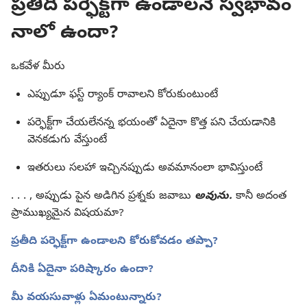
ప్రతీది పర్ఫెక్ట్‌గా ఉండాలనే స్వభావం
నాలో ఉందా?
ఒకవేళ మీరు
ఎప్పుడూ ఫస్ట్‌ ర్యాంక్‌ రావాలని కోరుకుంటుంటే
పర్ఫెక్ట్‌గా చేయలేనన్న భయంతో ఏదైనా కొత్త పని చేయడానికి
వెనకడుగు వేస్తుంటే
ఇతరులు సలహా ఇచ్చినప్పుడు అవమానంలా భావిస్తుంటే
. . . , అప్పుడు పైన అడిగిన ప్రశ్నకు జవాబు
అవును.
కానీ అదంత
ప్రాముఖ్యమైన విషయమా?
ప్రతీది పర్ఫెక్ట్‌గా ఉండాలని కోరుకోవడం తప్పా?
దీనికి ఏదైనా పరిష్కారం ఉందా?
మీ వయసువాళ్లు ఏమంటున్నారు?