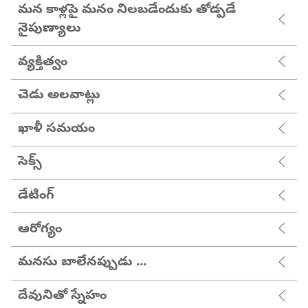
మన కాళ్లపై మనం నిలబడేందుకు తోడ్పడే
నైపుణ్యాలు
వ్యక్తిత్వం
చెడు అలవాట్లు
ఖాళీ సమయం
సెక్స్
డేటింగ్
ఆరోగ్యం
మనసు బాలేనప్పుడు ...
దేవునితో స్నేహం