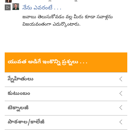
నేను ఎవరంటే . . .
జవాబు తెలుసుకోవడం వల్ల మీరు కూడా సవాళ్లను
విజయవంతంగా ఎదుర్కొంటారు.
యువత అడిగే ఇంకొన్ని ప్రశ్నలు . . .
స్నేహితులు
కుటుంబం
టెక్నాలజీ
పాఠశాల/కాలేజీ