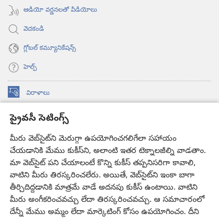
ఆడియో వర్ణనలతో వీడియోలు
వెదకండి
గ్లోబల్‌ కమ్యూనికేషన్స్‌
హెల్ప్‌
విరాళాలు
(కొత్త
విండో
ప్రైవసీ సెటింగ్స్
ఓపెన్‌
కావలికోట ఆన్‌లైన్‌ లైబ్రరీ
(కొత్త
అవుతుంది)
విండో
మీరు వెబ్‌సైట్‌ని మెరుగ్గా ఉపయోగించగలిగేలా సహాయం
®
JW Hub
ఓపెన్‌
(కొత్త
చేయడానికి మేము కుకీస్‌ని, అలాంటి ఇతర టెక్నాలజీల్ని వాడతాం.
అవుతుంది)
విండో
మా వెబ్‌సైట్‌ పని చేయాలంటే కొన్ని కుకీస్‌ తప్పనిసరిగా కావాలి,
JW లైబ్రరీ
యాప్‌
ఓపెన్‌
వాటిని మీరు తిరస్కరించలేరు. అయితే, వెబ్‌సైట్‌ని ఇంకా బాగా
అవుతుంది)
తీర్చిదిద్దడానికి మాత్రమే వాడే అదనపు కుకీస్‌ ఉంటాయి. వాటిని
కావలికోట లైబ్రరీ
మీరు అంగీకరించవచ్చు లేదా తిరస్కరించవచ్చు. ఆ సమాచారంలో
దేన్నీ మేము అమ్మం లేదా మార్కెటింగ్‌ కోసం ఉపయోగించం. దీని