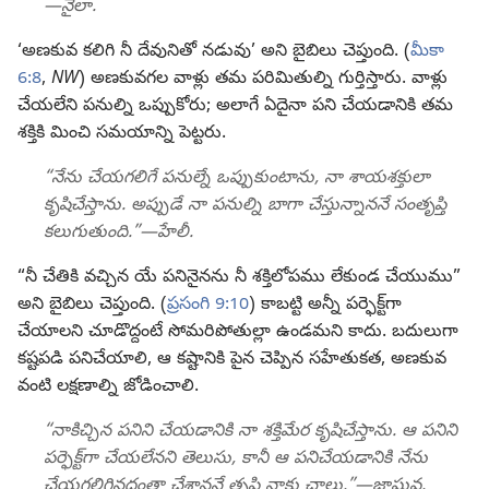
—నైలా.
‘అణకువ కలిగి నీ దేవునితో నడువు’ అని బైబిలు చెప్తుంది. (
మీకా
6:8
,
NW
) అణకువగల వాళ్లు తమ పరిమితుల్ని గుర్తిస్తారు. వాళ్లు
చేయలేని పనుల్ని ఒప్పుకోరు; అలాగే ఏదైనా పని చేయడానికి తమ
శక్తికి మించి సమయాన్ని పెట్టరు.
“నేను చేయగలిగే పనుల్నే ఒప్పుకుంటాను, నా శాయశక్తులా
కృషిచేస్తాను. అప్పుడే నా పనుల్ని బాగా చేస్తున్నాననే సంతృప్తి
కలుగుతుంది.”​—హేలీ.
“నీ చేతికి వచ్చిన యే పనినైనను నీ శక్తిలోపము లేకుండ చేయుము”
అని బైబిలు చెప్తుంది. (
ప్రసంగి 9:10
) కాబట్టి అన్నీ పర్ఫెక్ట్‌గా
చేయాలని చూడొద్దంటే సోమరిపోతుల్లా ఉండమని కాదు. బదులుగా
కష్టపడి పనిచేయాలి, ఆ కష్టానికి పైన చెప్పిన సహేతుకత, అణకువ
వంటి లక్షణాల్ని జోడించాలి.
“నాకిచ్చిన పనిని చేయడానికి నా శక్తిమేర కృషిచేస్తాను. ఆ పనిని
పర్ఫెక్ట్‌గా చేయలేనని తెలుసు, కానీ ఆ పనిచేయడానికి నేను
చేయగలిగినదంతా చేశాననే తృప్తి నాకు చాలు.”​—జాషువ.