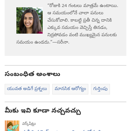
“రోజుకి 24 గంటలు మాత్రమే ఉంటాయి.
ఆ సమయంలోనే చాలా పనులు
చేసుకోవాలి. కాబట్టి ప్రతీ చిన్న దానికి
ఎక్కువ సమయం వెచ్చిస్తే తినడం,
నిద్రపోవడం వంటి ముఖ్యమైన పనులకు
సమయం ఉండదు.”​—సరీనా.
సంబంధిత అంశాలు
యువత అడిగే ప్రశ్నలు
మానసిక ఆరోగ్యం
గుర్తింపు
మీకు ఇవి కూడా నచ్చవచ్చు
వర్క్‌షీట్లు