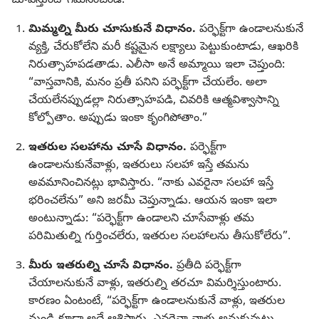
చూపిస్తుందో గమనించండి.
మిమ్మల్ని మీరు చూసుకునే విధానం.
పర్ఫెక్ట్‌గా ఉండాలనుకునే
వ్యక్తి, చేరుకోలేని మరీ కష్టమైన లక్ష్యాలు పెట్టుకుంటాడు, ఆఖరికి
నిరుత్సాహపడతాడు. ఎలీసా అనే అమ్మాయి ఇలా చెప్తుంది:
“వాస్తవానికి, మనం ప్రతీ పనిని పర్ఫెక్ట్‌గా చేయలేం. అలా
చేయలేనప్పుడల్లా నిరుత్సాహపడి, చివరికి ఆత్మవిశ్వాసాన్ని
కోల్పోతాం. అప్పుడు ఇంకా కృంగిపోతాం.”
ఇతరుల సలహాను చూసే విధానం.
పర్ఫెక్ట్‌గా
ఉండాలనుకునేవాళ్లు, ఇతరులు సలహా ఇస్తే తమను
అవమానించినట్లు భావిస్తారు. “నాకు ఎవరైనా సలహా ఇస్తే
భరించలేను” అని జరమీ చెప్తున్నాడు. ఆయన ఇంకా ఇలా
అంటున్నాడు: “పర్ఫెక్ట్‌గా ఉండాలని చూసేవాళ్లు తమ
పరిమితుల్ని గుర్తించలేరు, ఇతరుల సలహాలను తీసుకోలేరు”.
మీరు ఇతరుల్ని చూసే విధానం.
ప్రతీది పర్ఫెక్ట్‌గా
చేయాలనుకునే వాళ్లు, ఇతరుల్ని తరచూ విమర్శిస్తుంటారు.
కారణం ఏంటంటే, “పర్ఫెక్ట్‌గా ఉండాలనుకునే వాళ్లు, ఇతరుల