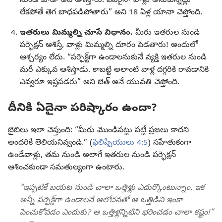
నుండి కూడా అదే ఆశిస్తారు. ఎవరైనా వాళ్లు అనుకున్నట్లు
లేకపోతే తెగ బాధపడిపోతారు” అని 18 ఏళ్ల యానా చెప్తోంది.
ఇతరులు మిమ్మల్ని చూసే విధానం.
మీరు ఇతరుల నుండి
పర్ఫెక్షన్‌ ఆశిస్తే, వాళ్లు మిమ్మల్ని దూరం పెడతారు! అందులో
ఆశ్చర్యం లేదు. “పర్ఫెక్ట్‌గా ఉండాలనుకునే వ్యక్తి ఇతరుల నుండి
మరీ ఎక్కువ ఆశిస్తాడు. కాబట్టి అలాంటి వాళ్ల దగ్గరికి రావడానికి
ఎవ్వరూ ఇష్టపడరు” అని బెత్‌ అనే యువతి చెప్తోంది.
దీనికి ఏదైనా పరిష్కారం ఉందా?
బైబిలు ఇలా చెప్తుంది: “మీరు మొండిపట్టు పట్టే ప్రజలు కాదని
అందరికీ తెలియనివ్వండి.” (
ఫిలిప్పీయులు 4:5
) సహేతుకంగా
ఉండేవాళ్లు, తమ నుండి అలాగే ఇతరుల నుండి పర్ఫెక్షన్‌
ఆశించకుండా సమతుల్యంగా ఉంటారు.
“ఇప్పటికే బయట నుండి చాలా ఒత్తిళ్లు ఎదుర్కొంటున్నాం. ఇక
అన్నీ పర్ఫెక్ట్‌గా ఉండాలనే ఆలోచనతో ఆ ఒత్తిడిని ఇంకా
పెంచుకోవడం ఎందుకు? ఆ ఒత్తిళ్లన్నిటిని భరించడం చాలా కష్టం!”​