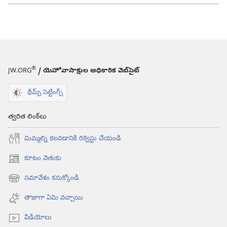
®
JW.ORG
/ యెహోవాసాక్షుల అధికారిక వెబ్‌సైట్‌
థీమ్స్ సెట్టింగ్స్
త్వరిత లింక్‌లు
మిమ్మల్ని కలవడానికి రిక్వెస్టు చేయండి
కూటం వెతుకు
(కొత్త
విండో
సమావేశం కనుక్కోండి
(కొత్త
ఓపెన్‌
విండో
అవుతుంది)
తాజాగా ఏమి వచ్చాయి
ఓపెన్‌
అవుతుంది)
వీడియోలు