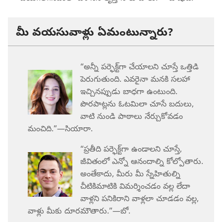
మీ వయసువాళ్లు ఏమంటున్నారు?
“అన్నీ పర్ఫెక్ట్‌గా చేయాలని చూస్తే ఒత్తిడి
పెరుగుతుంది. ఎవరైనా మనకి సలహా
ఇచ్చినప్పుడు బాధగా ఉంటుంది.
పొరపాట్లను ఓటమిలా చూసే బదులు,
వాటి నుండి పాఠాలు నేర్చుకోవడం
మంచిది.”​—సియారా.
“ప్రతీది పర్ఫెక్ట్‌గా ఉండాలని చూస్తే,
జీవితంలో ఎన్నో ఆనందాల్ని కోల్పోతారు.
అంతేకాదు, మీరు మీ స్నేహితుల్ని
చీటికిమాటికి విమర్శించడం వల్ల లేదా
వాళ్లని పనికిరాని వాళ్లలా చూడడం వల్ల,
వాళ్లు మీకు దూరమౌతారు.”​—బో.