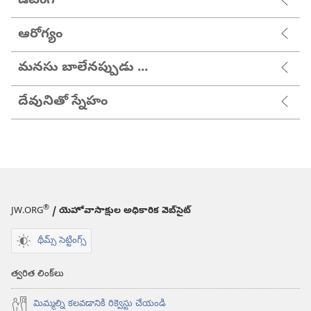
డేటింగ్
ఆరోగ్యం
మనసు బాలేనప్పుడు ...
దేవునితో స్నేహం
®
JW.ORG
/ యెహోవాసాక్షుల అధికారిక వెబ్‌సైట్‌
థీమ్స్ సెట్టింగ్స్
త్వరిత లింక్‌లు
మిమ్మల్ని కలవడానికి రిక్వెస్టు చేయండి