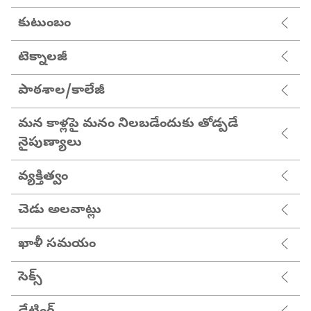
కుటుంబం
టెక్నాలజీ
పాఠశాల/కాలేజీ
మన కాళ్లపై మనం నిలబడేందుకు తోడ్పడే
నైపుణ్యాలు
వ్యక్తిత్వం
చెడు అలవాట్లు
ఖాళీ సమయం
సెక్స్