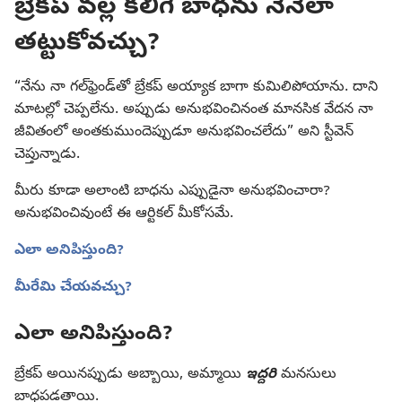
బ్రేకప్‌ వల్ల కలిగే బాధను నేనెలా
తట్టుకోవచ్చు?
“నేను నా గల్‌ఫ్రెండ్‌తో బ్రేకప్‌ అయ్యాక బాగా కుమిలిపోయాను. దాని
మాటల్లో చెప్పలేను. అప్పుడు అనుభవించినంత మానసిక వేదన నా
జీవితంలో అంతకుముందెప్పుడూ అనుభవించలేదు” అని స్టీవెన్‌
చెప్తున్నాడు.
మీరు కూడా అలాంటి బాధను ఎప్పుడైనా అనుభవించారా?
అనుభవించివుంటే ఈ ఆర్టికల్‌ మీకోసమే.
ఎలా అనిపిస్తుంది?
మీరేమి చేయవచ్చు?
ఎలా అనిపిస్తుంది?
బ్రేకప్‌ అయినప్పుడు అబ్బాయి, అమ్మాయి
ఇద్దరి
మనసులు
బాధపడతాయి.