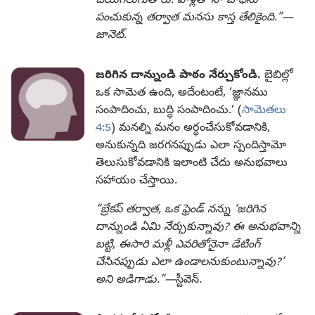
చేయగలుగుతారు. వాళ్లతో నా బాధను
పంచుకున్న తర్వాత మనసు కాస్త తేలికైంది.”—
జానెట్‌​.
జరిగిన దాన్నుండి పాఠం నేర్చుకోండి.
బైబిల్లో
ఒక సామెత ఉంది, అదేంటంటే, ‘జ్ఞానము
సంపాదించు, బుద్ధి సంపాదించు.’ (
సామెతలు
4:5
) మనల్ని మనం అర్థంచేసుకోవడానికి,
అనుకున్నది జరగనప్పుడు ఎలా స్పందిస్తామో
తెలుసుకోవడానికి ఇలాంటి చేదు అనుభవాలు
సహాయం చేస్తాయి.
“బ్రేకప్‌ తర్వాత, ఒక ఫ్రెండ్‌ నన్ను ‘జరిగిన
దాన్నుండి ఏమి నేర్చుకున్నావు? ఈ అనుభవాన్ని
బట్టి, ఈసారి మళ్లీ ఎవరితోనైనా డేటింగ్‌
చేసినప్పుడు ఎలా ఉండాలనుకుంటున్నావు?’
అని అడిగాడు.”—
స్టీవెన్‌
.