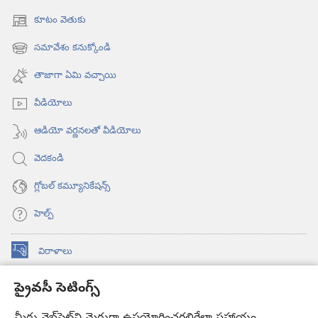
కూటం వెతుకు
(కొత్త
విండో
సమావేశం కనుక్కోండి
(కొత్త
ఓపెన్‌
విండో
అవుతుంది)
తాజాగా ఏమి వచ్చాయి
ఓపెన్‌
అవుతుంది)
వీడియోలు
ఆడియో వర్ణనలతో వీడియోలు
వెదకండి
గ్లోబల్‌ కమ్యూనికేషన్స్‌
హెల్ప్‌
విరాళాలు
(కొత్త
విండో
ప్రైవసీ సెటింగ్స్
ఓపెన్‌
కావలికోట ఆన్‌లైన్‌ లైబ్రరీ
(కొత్త
అవుతుంది)
విండో