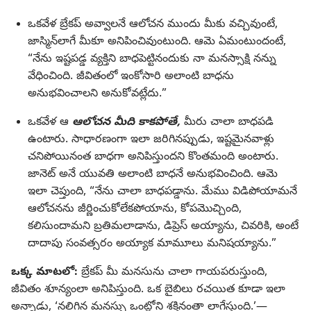
ఒకవేళ బ్రేకప్‌ అవ్వాలనే ఆలోచన ముందు మీకు వచ్చివుంటే,
జాస్మిన్‌లాగే మీకూ అనిపించివుంటుంది. ఆమె ఏమంటుందంటే,
“నేను ఇష్టపడ్డ వ్యక్తిని బాధపెట్టినందుకు నా మనస్సాక్షి నన్ను
వేధించింది. జీవితంలో ఇంకోసారి అలాంటి బాధను
అనుభవించాలని అనుకోవట్లేదు.”
ఒకవేళ ఆ
ఆలోచన మీది కాకపోతే,
మీరు చాలా బాధపడి
ఉంటారు. సాధారణంగా ఇలా జరిగినప్పుడు, ఇష్టమైనవాళ్లు
చనిపోయినంత బాధగా అనిపిస్తుందని కొంతమంది అంటారు.
జానెట్‌​ అనే యువతి అలాంటి బాధనే అనుభవించింది. ఆమె
ఇలా చెప్తుంది, “నేను చాలా బాధపడ్డాను. మేము విడిపోయామనే
ఆలోచనను జీర్ణించుకోలేకపోయాను, కోపమొచ్చింది,
కలిసుందామని బ్రతిమలాడాను, డిప్రెస్‌​ అయ్యాను, చివరికి, అంటే
దాదాపు సంవత్సరం అయ్యాక మామూలు మనిషయ్యాను.”
ఒక్క మాటలో:
బ్రేకప్‌ మీ మనసును చాలా గాయపరుస్తుంది,
జీవితం శూన్యంలా అనిపిస్తుంది. ఒక బైబిలు రచయిత కూడా ఇలా
అన్నాడు, ‘నలిగిన మనస్సు ఒంట్లోని శక్తినంతా లాగేస్తుంది.’—