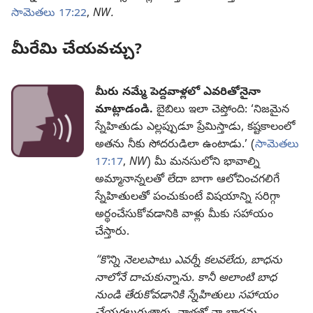
సామెతలు 17:22
,
NW.
మీరేమి చేయవచ్చు?​
మీరు నమ్మే పెద్దవాళ్లలో ఎవరితోనైనా
మాట్లాడండి.
బైబిలు ఇలా చెప్తోంది: ‘నిజమైన
స్నేహితుడు ఎల్లప్పుడూ ప్రేమిస్తాడు, కష్టకాలంలో
అతను నీకు సోదరుడిలా ఉంటాడు.’ (
సామెతలు
17:17
,
NW
) మీ మనసులోని భావాల్ని
అమ్మానాన్నలతో లేదా బాగా ఆలోచించగలిగే
స్నేహితులతో పంచుకుంటే విషయాన్ని సరిగ్గా
అర్థంచేసుకోవడానికి వాళ్లు మీకు సహాయం
చేస్తారు.
“కొన్ని నెలలపాటు ఎవర్నీ కలవలేదు, బాధను
నాలోనే దాచుకున్నాను. కానీ అలాంటి బాధ
నుండి తేరుకోవడానికి స్నేహితులు సహాయం