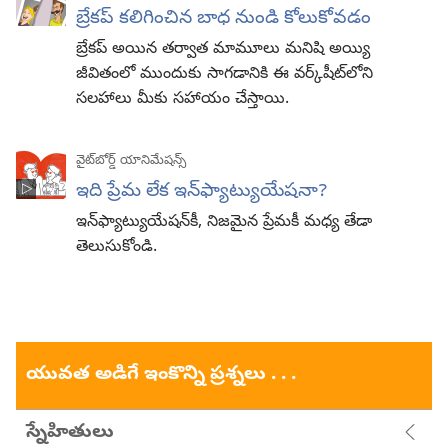
బ్రేకప్‌ కలిగించిన బాధ నుండి కోలుకోవడం
బ్రేకప్‌ అయిన తర్వాత మామూలు మనిషి అయ్యి
జీవితంలో ముందుకు సాగడానికి ఈ వర్క్‌షీట్‌లోని
సలహాలు మీకు సహాయం చేస్తాయి.
వైట్‌బోర్డ్‌ యానిమేషన్స్‌
ఇది ప్రేమ లేక ఇన్‌ఫ్యాట్యుయేషనా?
ఇన్‌ఫ్యాట్యుయేషన్‌కీ, నిజమైన ప్రేమకీ మధ్య తేడా
తెలుసుకోండి.
యువత అడిగే ఇంకొన్ని ప్రశ్నలు . . .
స్నేహితులు