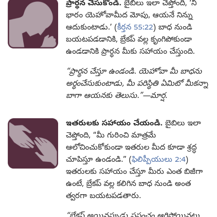
ప్రార్థన చేసుకోండి.
బైబిలు ఇలా చెప్తోంది, ‘నీ
భారం యెహోవామీద మోపు, ఆయనే నిన్ను
ఆదుకుంటాడు.’ (
కీర్తన 55:22
) బాధ నుండి
బయటపడడానికి, బ్రేకప్‌ వల్ల కృంగిపోకుండా
ఉండడానికి ప్రార్థన మీకు సహాయం చేస్తుంది.
“ప్రార్థన చేస్తూ ఉండండి. యెహోవా మీ బాధను
అర్థంచేసుకుంటాడు, మీ పరిస్థితి ఏమిటో మీకన్నా
బాగా ఆయనకు తెలుసు.”—మార్ష.
ఇతరులకు సహాయం చేయండి.
బైబిలు ఇలా
చెప్తోంది, “మీ గురించి మాత్రమే
ఆలోచించుకోకుండా ఇతరుల మీద కూడా శ్రద్ధ
చూపిస్తూ ఉండండి.” (
ఫిలిప్పీయులు 2:4
)
ఇతరులకు సహాయం చేస్తూ మీరు ఎంత బిజీగా
ఉంటే, బ్రేకప్‌ వల్ల కలిగిన బాధ నుండి అంత
త్వరగా బయటపడతారు.
“బ్రేకప్‌ అయినప్పుడు ప్రపంచం ఆగిపోయినట్లు