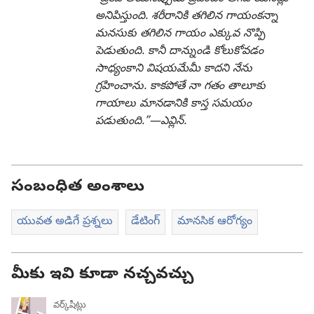
అనిపిస్తుంది. శరీరానికి తగిలిన గాయంకన్నా
మనసుకు తగిలిన గాయం ఎక్కువ నొప్పి
పెడుతుంది. కానీ దాన్నుండి కోలుకోవడం
సాధ్యంకాని విషయమేమీ కాదని నేను
గ్రహించాను. కాకపోతే నా గతం తాలూకు
గాయాలు మానడానికి కాస్త సమయం
పడుతుంది.”—ఎవ్లిన్‌.
సంబంధిత అంశాలు
యువత అడిగే ప్రశ్నలు
డేటింగ్‌
మానసిక ఆరోగ్యం
మీకు ఇవి కూడా నచ్చవచ్చు
వర్క్‌షీట్లు