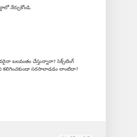
టాలో నేర్చుకోండి.
ైనా బలవంతం చేస్తున్నారా? సెక్స్‌టింగ్‌
ి కలిగించకుండా సరసాలాడడం లాంటిదా?