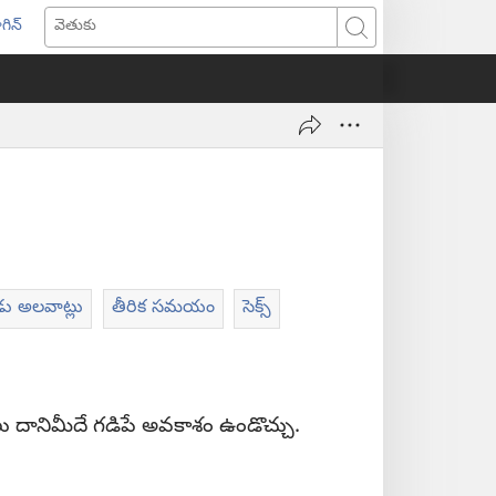
గిన్
ొత్త
వెతుకు
ండో
ెన్‌
వుతుంది)
డు అలవాట్లు
తీరిక సమయం
సెక్స్‌
ంటలు దానిమీదే గడిపే అవకాశం ఉండొచ్చు.