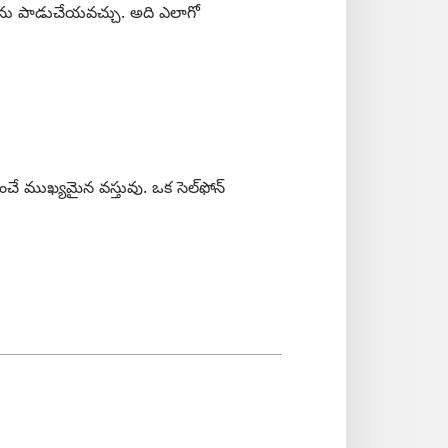
ేరును పాడుచేయవచ్చు. అది ఎలాగో
 ముఖ్యమైన వస్తువు. ఒక సెల్‌ఫోన్‌