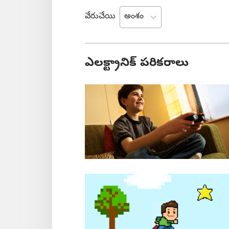
వేరుచేయి
ఎలక్ట్రానిక్‌ పరికరాలు