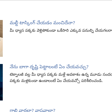
మల్టీ టాస్కింగ్‌ చేయడం మంచిదేనా?
మీ ధ్యాస పక్కకు వెళ్లిపోకుండా ఒకేసారి ఎక్కువ పనుల్ని చేయగలర
నేను బాగా దృష్టి పెట్టాలంటే ఏం చేయవచ్చు?
టెక్నాలజీ వల్ల మీ ధ్యాస పక్కకు మళ్లే అవకాశం ఉన్న మూడు సందర్
పక్కకు మళ్లకుండా ఉండాలంటే ఏం చేయవచ్చో పరిశీలించండి.
గాలి వార్తలా? వాస్తవాలా?