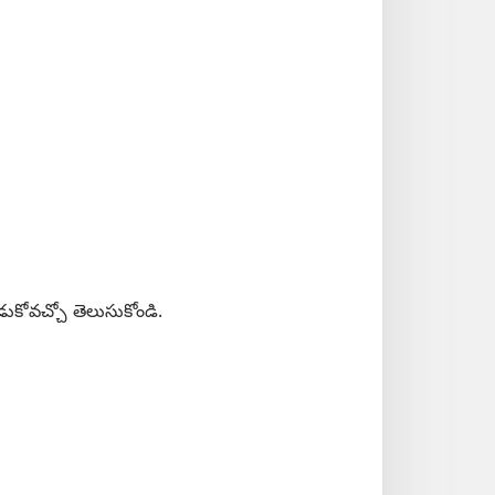
డుకోవచ్చో తెలుసుకోండి.