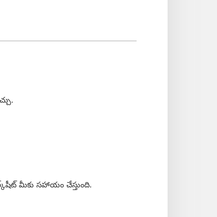
్చు.
్క్‌షీట్‌ మీకు సహాయం చేస్తుంది.