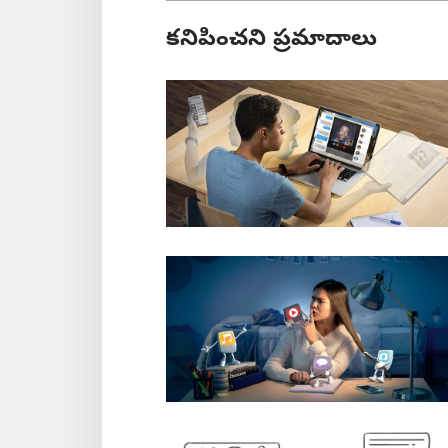
కనిపించని ప్రమాదాలు