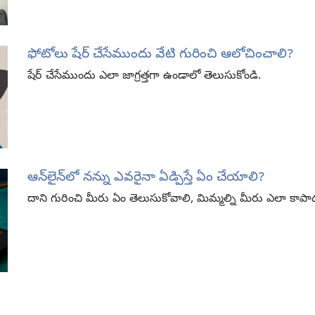
ఫోటోలు షేర్‌ చేసేముందు వేటి గురించి ఆలోచించాలి?
షేర్‌ చేసేముందు ఎలా జాగ్రత్తగా ఉండాలో తెలుసుకోండి.
ఆన్‌లైన్‌లో నన్ను ఎవరైనా ఏడ్పిస్తే ఏం చేయాలి?
దాని గురించి మీరు ఏం తెలుసుకోవాలి, మిమ్మల్ని మీరు ఎలా కాపా