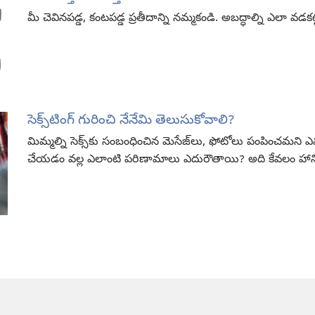
మీ చెవినపడ్డ, కంటపడ్డ ప్రతీదాన్ని నమ్మకండి. అబద్ధాల్ని ఎలా వడకట్
సెక్స్‌టింగ్‌ గురించి నేనేమి తెలుసుకోవాలి?
మిమ్మల్ని సెక్స్‌కు సంబంధించిన మెసేజ్‌లు, ఫోటోలు పంపించమని ఎవర
చేయడం వల్ల ఎలాంటి పరిణామాలు ఎదురౌతాయి? అది కేవలం హాన