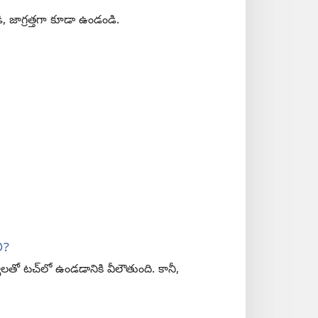
, జాగ్రత్తగా కూడా ఉండండి.
ి?
్యులతో టచ్‌లో ఉండడానికి వీలౌతుంది. కానీ,