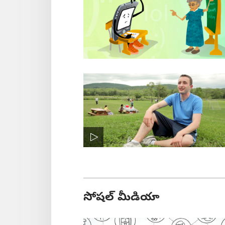
సోషల్‌ మీడియా