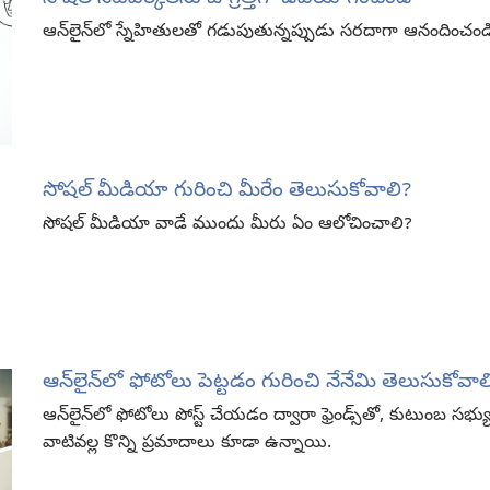
ఆన్‌లైన్‌లో స్నేహితులతో గడుపుతున్నప్పుడు సరదాగా ఆనందించండి
సోషల్‌ మీడియా గురించి మీరేం తెలుసుకోవాలి?
సోషల్‌ మీడియా వాడే ముందు మీరు ఏం ఆలోచించాలి?
ఆన్‌లైన్‌లో ఫోటోలు పెట్టడం గురించి నేనేమి తెలుసుకోవాల
ఆన్‌లైన్‌లో ఫోటోలు పోస్ట్‌ చేయడం ద్వారా ఫ్రెండ్స్‌తో, కుటుంబ సభ
వాటివల్ల కొన్ని ప్రమాదాలు కూడా ఉన్నాయి.