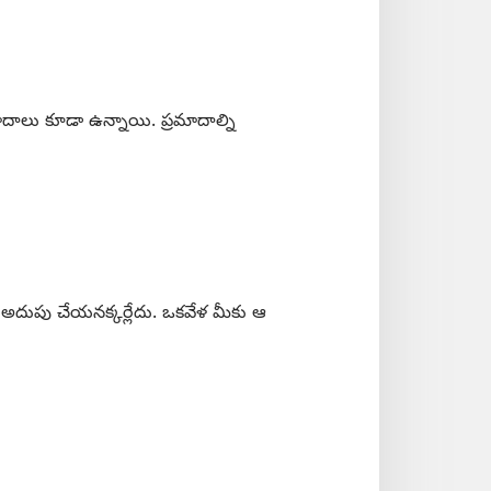
మాదాలు కూడా ఉన్నాయి. ప్రమాదాల్ని
్ని అదుపు చేయనక్కర్లేదు. ఒకవేళ మీకు ఆ