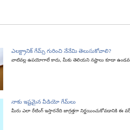
ఎలక్ట్రానిక్‌ గేమ్స్‌ గురించి నేనేమి తెలుసుకోవాలి?
వాటివల్ల ఉపయోగాలే కాదు, మీకు తెలియని నష్టాలు కూడా ఉండవచ
నాకు ఇష్టమైన వీడియో గేమ్‌లు
మీరు ఎలా రేటింగ్‌ ఇస్తారనేది జాగ్రత్తగా నిర్ణయించుకోవడానికి ఈ వర