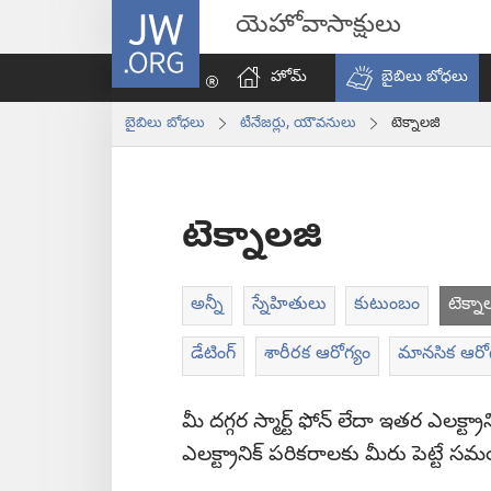
JW.ORG
యెహోవాసాక్షులు
హోమ్‌
బైబిలు బోధలు
బైబిలు బోధలు
టీనేజర్లు, యౌవనులు
టెక్నాలజి
టెక్నాలజి
అన్నీ
స్నేహితులు
కుటుంబం
టెక్నా
డేటింగ్‌
శారీరక ఆరోగ్యం
మానసిక ఆరోగ
మీ దగ్గర స్మార్ట్‌ ఫోన్‌ లేదా ఇతర ఎల
ఎలక్ట్రానిక్‌ పరికరాలకు మీరు పెట్టే స