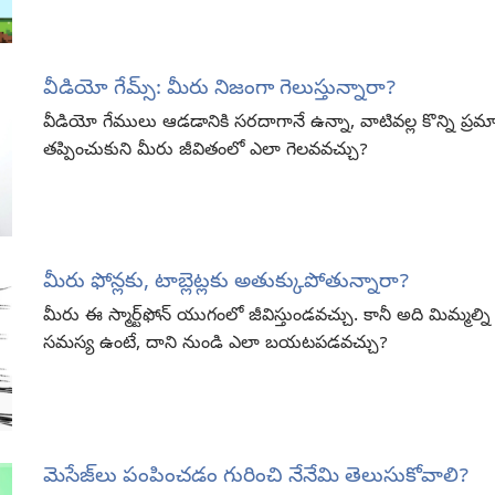
వీడియో గేమ్స్‌: మీరు నిజంగా గెలుస్తున్నారా?
వీడియో గేములు ఆడడానికి సరదాగానే ఉన్నా, వాటివల్ల కొన్ని ప్ర
తప్పించుకుని మీరు జీవితంలో ఎలా గెలవవచ్చు?
మీరు ఫోన్లకు, టాబ్లెట్లకు అతుక్కుపోతున్నారా?
మీరు ఈ స్మార్ట్‌ఫోన్‌ యుగంలో జీవిస్తుండవచ్చు. కానీ అది మిమ్మల
సమస్య ఉంటే, దాని నుండి ఎలా బయటపడవచ్చు?
మెసేజ్‌లు పంపించడం గురించి నేనేమి తెలుసుకోవాలి?