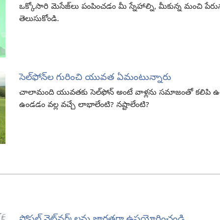
ఒక్కోసారి మెసేజ్‌లు పంపించడం మీ స్నేహాల్ని, మీకున్న మంచి ప
తెలుసుకోండి.
సెల్‌ఫోన్‌ల గురించి యువత ఏమంటున్నారు
చాలామంది యువతకు సెల్‌ఫోన్‌ అంటే వాళ్లను సమాజంతో కలిపి ఉంచే
ఉండడం వల్ల వచ్చే లాభాలేంటి? నష్టాలేంటి?
సోషల్‌ నెట్‌వర్క్‌లను జాగ్రత్తగా ఉపయోగించండి