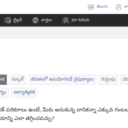
తెలుగు
లా
భాష
(క
ఎంచుకోండి
వి
లైబ్రరీ
వార్తలు
మా గురించి
ఓప
అ
లజి
స్కూల్‌
జీవితంలో ఉపయోగపడే నైపుణ్యాలు
గుర్తింపు
చె
్యం
ఆధ్యాత్మికత
క్ట్రానిక్‌ పరికరాలు ఉంటే, మీరు అనుకున్న దానికన్నా ఎక్కువ గ
మయాన్ని ఎలా తగ్గించవచ్చు?