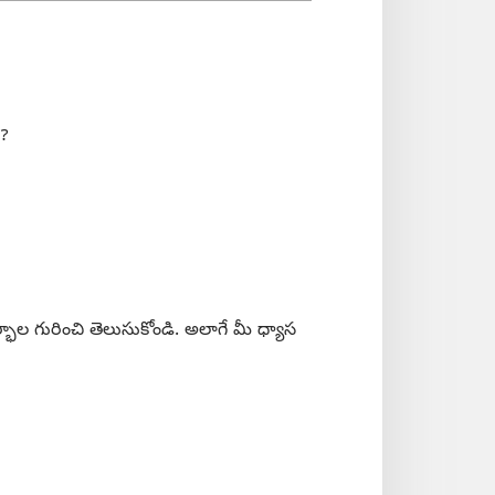
ా?
భాల గురించి తెలుసుకోండి. అలాగే మీ ధ్యాస