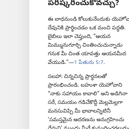
పరిష్కరించుకోవచ్చు?
ఈ బాధనుండి కోలుకునేందుకు యెహోవ
దేవునికి ప్రార్థించడం ఒక మంచి పద్ధతి.
బైబిలు ఇలా చెప్తుంది, “ఆయన
మిమ్మునుగూర్చి చింతించుచున్నాడు
గనుక మీ చింత యావత్తు ఆయనమీద
వేయుడి.”​—
1 పేతురు 5:7
.
సలహా: చిన్నచిన్న ప్రార్థనలతో
ప్రారంభించండి. బహుశా యెహోవాని
“నాకు సహాయం కావాలి” అని అడిగినా
సరే, సమయం గడిచేకొద్దీ మెల్లమెల్లగా
మనసువిప్పి మీ భావాలన్నిటినీ
‘సమస్తమైన ఆదరణను అనుగ్రహించు
దేవుని’ ముందు మీరే కుమ్మరించగలుగ