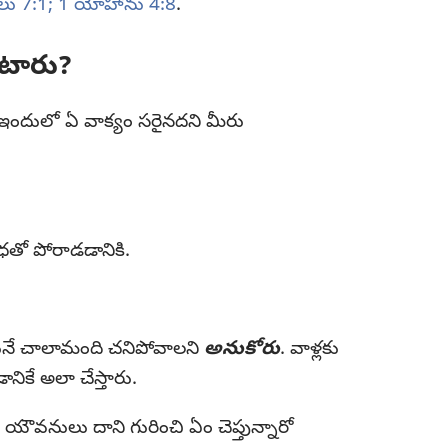
లు 7:1;
1 యోహాను 4:8
.
ంటారు?
ఇందులో ఏ వాక్యం సరైనదని మీరు
ధతో పోరాడడానికి.
కునే చాలామంది చనిపోవాలని
అనుకోరు
. వాళ్లకు
నికే అలా చేస్తారు.
ౌవనులు దాని గురించి ఏం చెప్తున్నారో