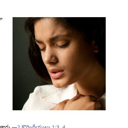
ా
ుతారు.—
2 కొరింథీయులు 1:3, 4
.