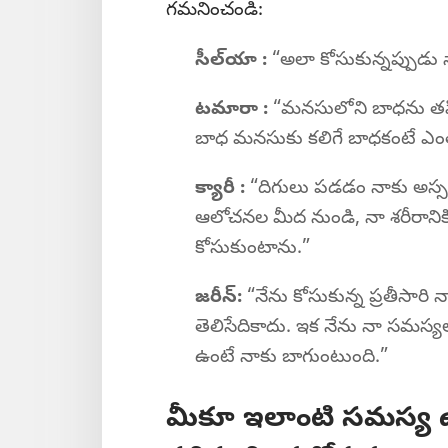
గమనించండి:
సీల్‌యా :
“అలా కోసుకున్నప్పుడు 
టమారా :
“మనసులోని బాధను తప్పి
బాధ మనసుకు కలిగే బాధకంటే ఎ
క్యారీ :
“దిగులు పడడం నాకు అస్సలు
ఆలోచనల మీద నుండి, నా శరీరానికి
కోసుకుంటాను.”
జరీన్‌:
“నేను కోసుకున్న ప్రతీసారి
తెలిసేదికాదు. ఇక నేను నా సమస్
ఉంటే నాకు బాగుంటుంది.”
మీకూ ఇలాంటి సమస్య ఉం