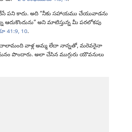
ం చేసే పని కాదు. అది “నీకు సహాయము చేయువాడను
్ను ఆదుకొందును” అని మాటిస్తున్న మీ పరలోకపు
ా 41:9, 10
.
లామంది వాళ్ల అమ్మ లేదా నాన్నతో, మరెవరైనా
పశమనం పొందారు. అలా చేసిన ముగ్గురు యౌవనులు