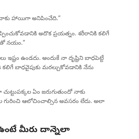
నాకు హాయిగా అనిపించేది.”
ంచుకోవడానికి అదొక ప్రయత్నం. శరీరానికి కలిగే
ంతో నయం.”
 ఇష్టం ఉండదు. అందుకే నా దృష్టిని బాధపెట్టే
 కలిగే బాధవైపుకు మరల్చుకోవడానికి నేను
 నా చుట్టుపక్కల ఏం జరుగుతుందో నాకు
యల గురించి ఆలోచించాల్సిన అవసరం లేదు. అలా
టే మీరు దాన్నెలా