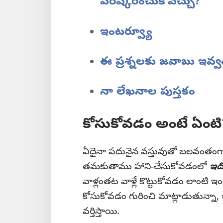
పరిష్కరించుకోవచ్చు?
ఇంటర్వ్యూ
ఈ ప్రశ్నలకు జవాబు ఇవ్వ
నా లేఖనాల పుస్తకం
కోసుకోవడం అంటే ఏంటి
ఏదైనా పదునైన వస్తువుతో బలవంతంగా 
తమకుతాము హాని-చేసుకోవడంలో
ఇద
వాళ్లంతట వాళ్లే కొట్టుకోవడం లాంటి ఇం
కోసుకోవడం గురించి మాట్లాడుతున్నా
వర్తిస్తాయి.