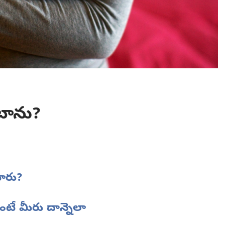
టాను?
టారు?
ే మీరు దాన్నెలా