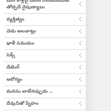
మన కాళ్లపై మనం నిలబడేందుకు
తోడ్పడే నైపుణ్యాలు
వ్యక్తిత్వం
చెడు అలవాట్లు
ఖాళీ సమయం
సెక్స్
డేటింగ్
ఆరోగ్యం
మనసు బాలేనప్పుడు ...
దేవునితో స్నేహం