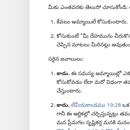
మీకు ఎంతవరకు తెలుసో చూసుకోండి: 
కేవలం అమ్మాయిలే కోసుకుంటారు.
కోసుకుంటే “మీ దేహమును చీరుక
చెప్పిన మాటలు మీరినట్లు అవుతుం
సరైన జవాబులు:
కాదు.
ఈ సమస్య అమ్మాయిల్లో ఎక్
కోసుకోవడం లేదా మరో విధంగా 
చేస్తుంటారు.
కాదు.
లేవీయకాండము 19:28
ఒక 
గానీ ఈ ఆర్టికల్లో చర్చిస్తున్నట్
మన ప్రేమగల సృష్టికర్త మనకి మనం