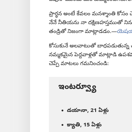
ప్రార్థన అంటే కేవలం మనశ్శాంతి కోస
నేనే నీతియను నా దక్షిణహస్తముతో నిన
తండ్రితో నిజంగా మాట్లాడడం.—
యెషయ
కోసుకునే అలవాటుతో బాధపడుతున్న చా
నమ్మకమైన పెద్దవాళ్లతో మాట్లాడి ఉ
చెప్పే మాటలు గమనించండి:
ఇంటర్వ్యూ
డయానా, 21 ఏళ్లు
క్యాతి, 15 ఏళ్లు