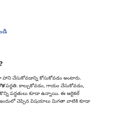
ండి
?
హాని చేసుకోవడాన్ని కోసుకోవడం అంటారు.
ొక
పద్ధతి. కాల్చుకోవడం, గాయం చేసుకోవడం,
కొన్ని పద్ధతులు కూడా ఉన్నాయి. ఈ ఆర్టికల్‌
, ఇందులో చెప్పిన విషయాలు మిగతా వాటికి కూడా