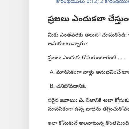
కొరింథీయులు 6:12;
2 కొరింథీయు
ప్రజలు ఎందుకలా చేస్తు
మీకు ఎంతవరకు తెలుసో చూసుకోండి: 
అనుకుంటున్నారు?
ప్రజలు ఎందుకు కోసుకుంటారంటే . . .
మానసికంగా వాళ్లు అనుభవించే బా
చనిపోవడానికి.
సరైన జవాబు:
ఎ.
నిజానికి అలా కోసు
మానసికంగా ఉన్న బాధను తగ్గించుకోవడా
ఇలా కోసుకునే అలవాటున్న కొంతమంది య