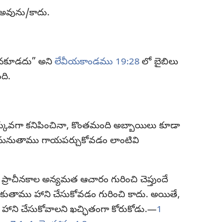
అవును/కాదు.
ొనకూడదు” అని
లేవీయకాండము 19:28
లో బైబిలు
ది.
కువగా కనిపించినా, కొంతమంది అబ్బాయిలు కూడా
తమనుతాము గాయపర్చుకోవడం లాంటివి
ప్రాచీనకాల అన్యమత ఆచారం గురించి చెప్తుందే
లు తమకుతాము హాని చేసుకోవడం గురించి కాదు. అయితే,
 హాని చేసుకోవాలని ఖచ్ఛితంగా కోరుకోడు.—
1