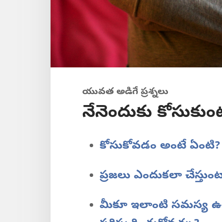
యువత అడిగే ప్రశ్నలు
నేనెందుకు కోసుకుం
కోసుకోవడం అంటే ఏంటి?
ప్రజలు ఎందుకలా చేస్తుం
మీకూ ఇలాంటి సమస్య ఉంట