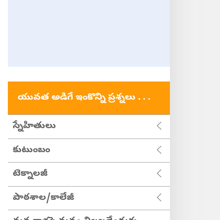
యువత అడిగే ఇంకొన్ని ప్రశ్నలు . . .
స్నేహితులు
కుటుంబం
టెక్నాలజీ
పాఠశాల/కాలేజీ