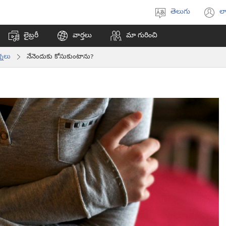
తెలుగు
లా
భాష
(క
ఎంచుకోండి
వి
లైబ్రరీ
వార్తలు
మా గురించి
ఓప
అ
్నలు
నేనెందుకు కోసుకుంటాను?