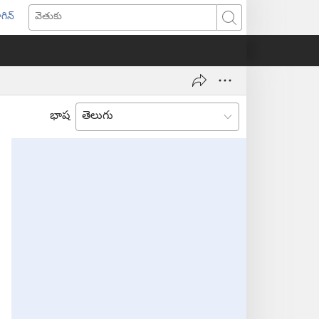
గిన్
ొత్త
వెతుకు
ండో
ెన్‌
వుతుంది)
భాష