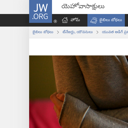
JW.ORG
యెహోవాసాక్షులు
హోమ్‌
బైబిలు బోధలు
బైబిలు బోధలు
టీనేజర్లు, యౌవనులు
యువత అడిగే ప్రశ