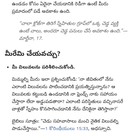
ఉండడం కోసం ఏదైనా చేయడానికి రెడీగా ఉంటే మీరు
ప్రమాదంలో పడే అవకాశం ఉంది.
“చాలా క్లోజ్‌గా తిరిగే స్నేహితుల గ్రూప్‌లో ఒక్క చెడ్డ వ్యక్తి
ఉంటే చాలు, అందరూ చెడ్డ పనులు చేసే అవకాశం ఉంది.”—
మార్టీనా, 17.
మీరేమి చేయవచ్చు?
మీ విలువలను పరిశీలించుకోండి.
మిమ్మల్ని మీరు ఇలా ప్రశ్నించుకోండి: ‘నా జీవితంలో నేను
ఎలాంటి విలువలను పాటించడానికి ప్రయత్నిస్తున్నాను? ఆ
విలువలకు కట్టుబడి ఉండడానికి నా ఫ్రెండ్స్‌ నాకు సహాయం
చేస్తారా లేదా అడ్డుపడతారా? ఎలాంటి పరిస్థితులు వచ్చినాసరే
వాళ్లతో స్నేహం కొనసాగించడానికి నేను దేనికైనా తెగిస్తానా?’
బైబిలు సూత్రం: “చెడు సహవాసాలు మంచి నైతిక విలువల్ని
పాడుచేస్తాయి.”—
1 కొరింథీయులు 15:33
, అధస్సూచి.