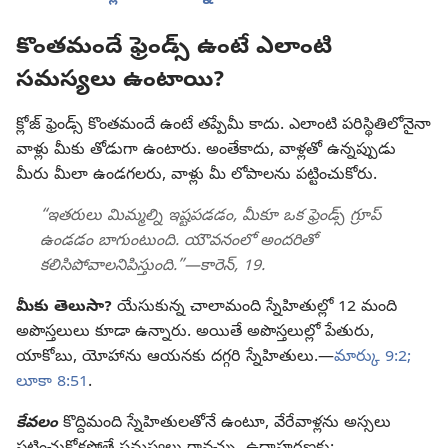
కొంతమందే ఫ్రెండ్స్‌ ఉంటే ఎలాంటి
సమస్యలు ఉంటాయి?
క్లోజ్‌ ఫ్రెండ్స్‌ కొంతమందే ఉంటే తప్పేమీ కాదు. ఎలాంటి పరిస్థితిలోనైనా
వాళ్లు మీకు తోడుగా ఉంటారు. అంతేకాదు, వాళ్లతో ఉన్నప్పుడు
మీరు మీలా ఉండగలరు, వాళ్లు మీ లోపాలను పట్టించుకోరు.
“ఇతరులు మిమ్మల్ని ఇష్టపడడం, మీకూ ఒక ఫ్రెండ్స్‌ గ్రూప్‌
ఉండడం బాగుంటుంది. యౌవనంలో అందరితో
కలిసిపోవాలనిపిస్తుంది.”—కారెన్‌, 19.
మీకు తెలుసా?
యేసుకున్న చాలామంది స్నేహితుల్లో 12 మంది
అపొస్తలులు కూడా ఉన్నారు. అయితే అపొస్తలుల్లో పేతురు,
యాకోబు, యోహాను ఆయనకు దగ్గరి స్నేహితులు.—
మార్కు 9:2;
లూకా 8:51
.
కేవలం
కొద్దిమంది స్నేహితులతోనే ఉంటూ, వేరేవాళ్లను అస్సలు