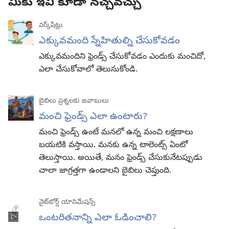
మీకు ఇవి కూడా నచ్చవచ్చు
వర్క్‌షీట్లు
ఎక్కువమంది స్నేహితుల్ని చేసుకోవడం
ఎక్కువమందిని ఫ్రెండ్స్‌ చేసుకోవడం ఎందుకు మంచిదో,
ఎలా చేసుకోవాలో తెలుసుకోండి.
బైబిలు ప్రశ్నలకు జవాబులు
మంచి ఫ్రెండ్స్‌ ఎలా ఉంటారు?
మంచి ఫ్రెండ్స్‌ ఉంటే మనలో ఉన్న మంచి లక్షణాలు
బయటికి వస్తాయి. మనకు ఉన్న టాలెంట్స్‌ ఏంటో
తెలుస్తాయి. అయితే, మనం ఫ్రెండ్స్‌ చేసుకునేటప్పుడు
చాలా జాగ్రత్తగా ఉండాలని బైబిలు చెప్తుంది.
వైట్‌బోర్డ్‌ యానిమేషన్స్‌
ఒంటరితనాన్ని ఎలా ఓడించాలి?