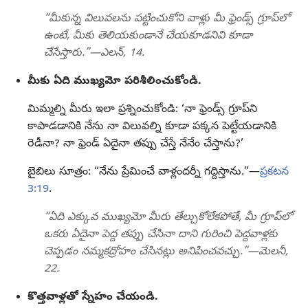
“మీకున్న విలువలను పట్టించుకోని వాళ్లు మీ ఫ్రెండ్స్‌ గ్రూప్‌లో
ఉంటే, మీకు తెలియకుండానే చేయకూడనివి కూడా
చేసేస్తారు.”—ఎలన్‌, 14.
మీకు ఏది ముఖ్యమో పరిశీలించుకోండి.
మిమ్మల్ని మీరు ఇలా ప్రశ్నించుకోండి: ‘నా ఫ్రెండ్స్‌ గ్రూప్‌ని
కాపాడడానికి నేను నా విలువల్ని కూడా పక్కన పెట్టేయడానికి
రెడీనా? నా ఫ్రెండ్‌ ఏదైనా తప్పు చేస్తే నేనేం చేస్తాను?’
బైబిలు సూత్రం: “నేను ప్రేమించే వాళ్లందర్నీ గద్దిస్తాను.”—
ప్రకటన
3:19
.
“ఏది ఎక్కువ ముఖ్యమో మీరు తేల్చుకోలేకపోతే, మీ గ్రూప్‌లో
ఒకరు ఏదైనా పెద్ద తప్పు చేసినా దాని గురించి పెద్దవాళ్లకు
చెప్పడం నమ్మకద్రోహం చేసినట్లు అనిపించవచ్చు.”—మెలనీ,
22.
కొత్తవాళ్లతో స్నేహం చేయండి.