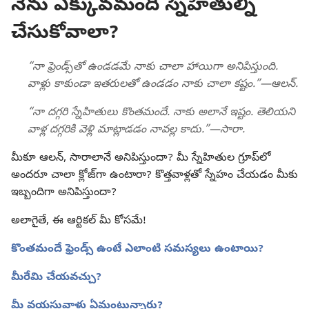
నేను ఎక్కువమంది స్నేహితుల్ని
చేసుకోవాలా?
“నా ఫ్రెండ్స్‌తో ఉండడమే నాకు చాలా హాయిగా అనిపిస్తుంది.
వాళ్లు కాకుండా ఇతరులతో ఉండడం నాకు చాలా కష్టం.”—ఆలన్‌.
“నా దగ్గరి స్నేహితులు కొంతమందే. నాకు అలానే ఇష్టం. తెలియని
వాళ్ల దగ్గరికి వెళ్లి మాట్లాడడం నావల్ల కాదు.”​—సారా.
మీకూ ఆలన్‌, సారాలానే అనిపిస్తుందా? మీ స్నేహితుల గ్రూప్‌లో
అందరూ చాలా క్లోజ్‌గా ఉంటారా? కొత్తవాళ్లతో స్నేహం చేయడం మీకు
ఇబ్బందిగా అనిపిస్తుందా?
అలాగైతే, ఈ ఆర్టికల్‌ మీ కోసమే!
కొంతమందే ఫ్రెండ్స్‌ ఉంటే ఎలాంటి సమస్యలు ఉంటాయి?
మీరేమి చేయవచ్చు?
మీ వయసువాళ్లు ఏమంటున్నారు?