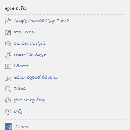
త్వరిత లింక్‌లు
మిమ్మల్ని కలవడానికి రిక్వెస్టు చేయండి
కూటం వెతుకు
(కొత్త
విండో
సమావేశం కనుక్కోండి
(కొత్త
ఓపెన్‌
విండో
అవుతుంది)
తాజాగా ఏమి వచ్చాయి
ఓపెన్‌
అవుతుంది)
వీడియోలు
ఆడియో వర్ణనలతో వీడియోలు
వెదకండి
గ్లోబల్‌ కమ్యూనికేషన్స్‌
హెల్ప్‌
విరాళాలు
(కొత్త