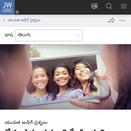
JW.ORG
లాగిన్
సైట్
JW.ORGలో
మె
(కొత్త
భాష
వెదకండి
చూ
విండో
యువత అడిగే ప్రశ్నలు
మార్చండి
ఓపెన్‌
అవుతుంది)
భాష
యువత అడిగే ప్రశ్నలు