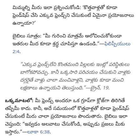
మిమ్మల్ని మీరు ఇలా ప్రశ్నించుకోండి: ‘కొత్తవాళ్లతో కూడా
ఫ్రెండ్‌షిప్‌ చేసి ఎక్కువ ఫ్రెండ్స్‌ని చేసుకుంటే ఏమైనా ప్రయోజనాలు
ఉన్నాయా?’
బైబిలు సూత్రం: “మీ గురించి మాత్రమే ఆలోచించుకోకుండా
ఇతరుల మీద కూడా శ్రద్ధ చూపిస్తూ ఉండండి.”—
ఫిలిప్పీయులు
2:4
.
“ఎక్కువ ఫ్రెండ్స్‌లేని కొంతమంది పిల్లలకు ఇంట్లో పరిస్థితులు
బాగోకపోవచ్చు. కానీ ఒక్కసారి పరిచయం చేసుకుని వాళ్లకు
దగ్గరైతే వాళ్లు చాలా మంచివాళ్లని, వాళ్లకు కూడా మంచి
లక్షణాలు ఉన్నాయని తెలుస్తుంది.”—బ్రైన్‌, 19.
ఒక్కమాటలో:
మీ ఫ్రెండ్స్‌ అందరూ ఒక గ్రూప్‌గా క్లోజ్‌గా తిరిగితే
తప్పేమీ కాదు. కానీ, అదే సమయంలో కొత్తవాళ్లతో కూడా ఫ్రెండ్‌షిప్‌
చేసుకుంటే మీరు చాలా ప్రయోజనాలు పొందుతారు. బైబిలు ఇలా
చెప్తుంది: “ఇవ్వడం అలవాటు చేసుకోండి, అప్పుడు ప్రజలు మీకు
ఇస్తారు.”—
లూకా 6:38
.