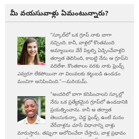
మీ వయసువాళ్లు ఏమంటున్నారు?
“స్కూల్‌లో ఒక గ్రూప్‌ నాకు బాగా
నచ్చింది. కానీ, వాళ్లలో కొంతమంది
అమ్మాయిలు వేరే పిల్లల్ని ఏడ్పించేవాళ్లని
తర్వాత తెలిసింది, కాబట్టి నేను ఆ గ్రూప్‌ని
వదిలేశా. కొంతకాలం వరకు నాకు ఫ్రెండ్స్‌
ఎవ్వరూ లేకపోయినా నా విలువలకు కట్టుబడి ఉండడం
మంచిగా అనిపించింది.”—మరియమ్‌.
“అందరిలో బాగా కనిపించాలని స్కూల్లో
నేను ఒక ప్రత్యేకమైన గ్రూప్‌లో ఉండడానికి
ప్రయత్నించాను. కానీ ఆ తర్వాత
తెలుసుకున్నా, చెడ్డ ఫ్రెండ్స్‌ ఉంటే మనం
వేరేవాళ్లను చూసే విధానాన్ని వాళ్లు
మారుస్తారు. తప్పుగా ఆలోచించేలా చేస్తారు, వాళ్ల ప్రభావం