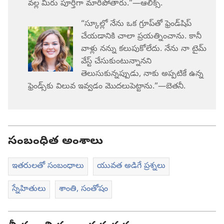
వల్ల మీరు పూర్తిగా మారిపోతారు.”—ఆలిక్స్‌.
“స్కూల్లో నేను ఒక గ్రూప్‌తో ఫ్రెండ్‌షిప్‌
చేయడానికి చాలా ప్రయత్నించాను. కానీ
వాళ్లు నన్ను కలుపుకోలేదు. నేను నా టైమ్‌
వేస్ట్‌ చేసుకుంటున్నానని
తెలుసుకున్నప్పుడు, నాకు అప్పటికే ఉన్న
ఫ్రెండ్స్‌కు విలువ ఇవ్వడం మొదలుపెట్టాను.”—బెతనీ.
సంబంధిత అంశాలు
ఇతరులతో సంబంధాలు
యువత అడిగే ప్రశ్నలు
స్నేహితులు
శాంతి, సంతోషం