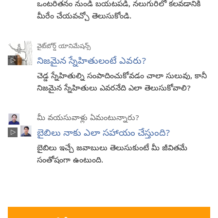
ఒంటరితనం నుండి బయటపడి, నలుగురిలో కలవడానికి
మీరేం చేయవచ్చో తెలుసుకోండి.
వైట్‌బోర్డ్‌ యానిమేషన్స్‌
నిజమైన స్నేహితులంటే ఎవరు?
చెడ్డ స్నేహితుల్ని సంపాదించుకోవడం చాలా సులువు, కానీ
నిజమైన స్నేహితులు ఎవరనేది ఎలా తెలుసుకోవాలి?
మీ వయసువాళ్లు ఏమంటున్నారు?
బైబిలు నాకు ఎలా సహాయం చేస్తుంది?
బైబిలు ఇచ్చే జవాబులు తెలుసుకుంటే మీ జీవితమే
సంతోషంగా ఉంటుంది.