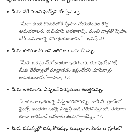
పట్టించుకోకపోతే సమస్యలు రావచ్చు. ఉదాహరణకు:
మీరు వేరే మంచి ఫ్రెండ్స్‌ని కోల్పోవచ్చు.
“మీలా ఉండే కొందరితోనే స్నేహం చేయడంవల్ల కొత్త
అనుభవాలను రుచిచూసే అవకాశాన్ని, మంచి వాళ్లతో స్నేహం
చేసే అవకాశాన్ని పోగొట్టుకుంటారు.”—ఇవన్‌, 21.
మీరు పొగరుబోతులని ఇతరులు అనుకోవచ్చు.
“మీరు ఒక గ్రూప్‌లో ఉంటూ ఇతరులను కలుపుకోకపోతే,
మీకు వేరేవాళ్లతో మాట్లాడడం ఇష్టంలేదని చూసేవాళ్లు
అనుకుంటారు.”—సారా, 17.
మీరు ఇతరులను ఏడ్పించే పరిస్థితులు తలెత్తవచ్చు.
“ఒంటరిగా ఇతరుల్ని ఏడ్పించకపోవచ్చు, కానీ మీ గ్రూప్‌లో
ఫ్రెండ్స్‌ అందరూ ఒకర్ని ఏడ్పిస్తే అది ఫర్లేదనిపిస్తుంది. సరదాగా
కూడా అనిపించే అవకాశం ఉంది.”—జేమ్స్‌, 17.
మీరు సమస్యల్లో చిక్కుకోవచ్చు. ముఖ్యంగా, మీరు ఆ గ్రూప్‌లో