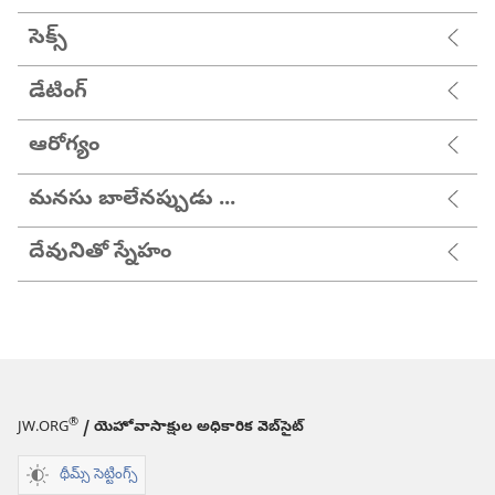
సెక్స్
డేటింగ్
ఆరోగ్యం
మనసు బాలేనప్పుడు ...
దేవునితో స్నేహం
®
JW.ORG
/ యెహోవాసాక్షుల అధికారిక వెబ్‌సైట్‌
థీమ్స్ సెట్టింగ్స్