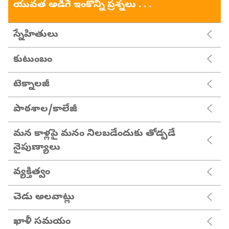
యువత అడిగే ఇంకొన్ని ప్రశ్నలు . . .
స్నేహితులు
కుటుంబం
టెక్నాలజీ
పాఠశాల/కాలేజీ
మన కాళ్లపై మనం నిలబడేందుకు తోడ్పడే
నైపుణ్యాలు
వ్యక్తిత్వం
చెడు అలవాట్లు
ఖాళీ సమయం