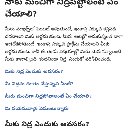
నాకు మంచిగా నిద్రపట్టాలంటే ఏం
చేయాలి?
మీరు మ్యాథ్స్‌లో ఫెయిల్‌ అవుతుంటే, ఇంకాస్త ఎక్కువ కష్టపడి
చదవాలని మీకు అర్థమౌతుంది. మీరు ఆటల్లో అనుకున్నంత బాగా
ఆడలేకపోతుంటే, ఇంకాస్త ఎక్కువ ప్రాక్టీసు చేయాలని మీకు
అర్థమౌతుంది. కానీ ఈ రెండు విషయాల్లో మీరు మెరుగవ్వాలంటే
మీకు కావాల్సింది, కంటినిండా నిద్ర. ఎందుకో పరిశీలించండి.
మీకు నిద్ర ఎందుకు అవసరం?
మీ నిద్రను దూరం చేస్తున్నవి ఏంటి?
మీరు మంచిగా నిద్రపోవాలంటే ఏం చేయాలి?
మీ వయసువాళ్లు ఏమంటున్నారు
మీకు నిద్ర ఎందుకు అవసరం?