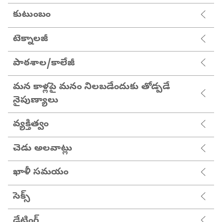
కుటుంబం
టెక్నాలజీ
పాఠశాల/కాలేజీ
మన కాళ్లపై మనం నిలబడేందుకు తోడ్పడే
నైపుణ్యాలు
వ్యక్తిత్వం
చెడు అలవాట్లు
ఖాళీ సమయం
సెక్స్
డేటింగ్