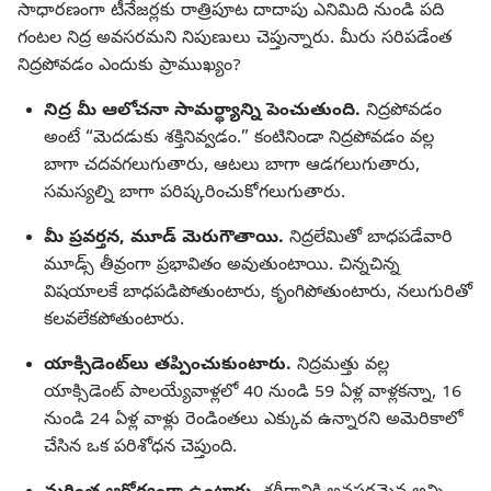
సాధారణంగా టీనేజర్లకు రాత్రిపూట దాదాపు ఎనిమిది నుండి పది
గంటల నిద్ర అవసరమని నిపుణులు చెప్తున్నారు. మీరు సరిపడేంత
నిద్రపోవడం ఎందుకు ప్రాముఖ్యం?
నిద్ర మీ ఆలోచనా సామర్థ్యాన్ని పెంచుతుంది.
నిద్రపోవడం
అంటే “మెదడుకు శక్తినివ్వడం.” కంటినిండా నిద్రపోవడం వల్ల
బాగా చదవగలుగుతారు, ఆటలు బాగా ఆడగలుగుతారు,
సమస్యల్ని బాగా పరిష్కరించుకోగలుగుతారు.
మీ ప్రవర్తన, మూడ్‌ మెరుగౌతాయి.
నిద్రలేమితో బాధపడేవారి
మూడ్స్‌ తీవ్రంగా ప్రభావితం అవుతుంటాయి. చిన్నచిన్న
విషయాలకే బాధపడిపోతుంటారు, కృంగిపోతుంటారు, నలుగురితో
కలవలేకపోతుంటారు.
యాక్సిడెంట్‌లు తప్పించుకుంటారు.
నిద్రమత్తు వల్ల
యాక్సిడెంట్‌ పాలయ్యేవాళ్లలో 40 నుండి 59 ఏళ్ల వాళ్లకన్నా, 16
నుండి 24 ఏళ్ల వాళ్లు రెండింతలు ఎక్కువ ఉన్నారని అమెరికాలో
చేసిన ఒక పరిశోధన చెప్తుంది.