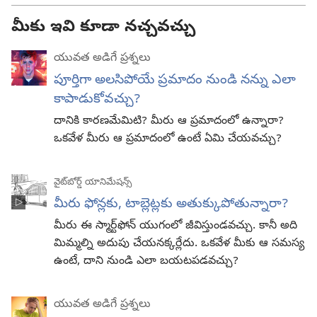
మీకు ఇవి కూడా నచ్చవచ్చు
యువత అడిగే ప్రశ్నలు
పూర్తిగా అలసిపోయే ప్రమాదం నుండి నన్ను ఎలా
కాపాడుకోవచ్చు?
దానికి కారణమేమిటి? మీరు ఆ ప్రమాదంలో ఉన్నారా?
ఒకవేళ మీరు ఆ ప్రమాదంలో ఉంటే ఏమి చేయవచ్చు?
వైట్‌బోర్డ్‌ యానిమేషన్స్‌
మీరు ఫోన్లకు, టాబ్లెట్లకు అతుక్కుపోతున్నారా?
మీరు ఈ స్మార్ట్‌ఫోన్‌ యుగంలో జీవిస్తుండవచ్చు. కానీ అది
మిమ్మల్ని అదుపు చేయనక్కర్లేదు. ఒకవేళ మీకు ఆ సమస్య
ఉంటే, దాని నుండి ఎలా బయటపడవచ్చు?
యువత అడిగే ప్రశ్నలు