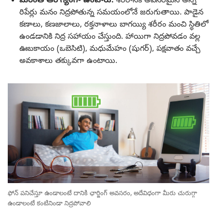
మరింత ఆరోగ్యంగా ఉంటారు.
శరీరానికి అవసరమైన అన్ని
రిపేర్లు మనం నిద్రపోతున్న సమయంలోనే జరుగుతాయి. పాడైన
కణాలు, కణజాలాలు, రక్తనాళాలు బాగయ్యి శరీరం మంచి స్థితిలో
ఉండడానికి నిద్ర సహాయం చేస్తుంది. హాయిగా నిద్రపోవడం వల్ల
ఊబకాయం (ఒబెసిటి), మధుమేహం (షుగర్‌), పక్షవాతం వచ్చే
అవకాశాలు తక్కువగా ఉంటాయి.
ఫోన్‌ పనిచేస్తూ ఉండాలంటే దానికి ఛార్జింగ్‌ అవసరం, అదేవిధంగా మీరు చురుగ్గా
ఉండాలంటే కంటినిండా నిద్రపోవాలి