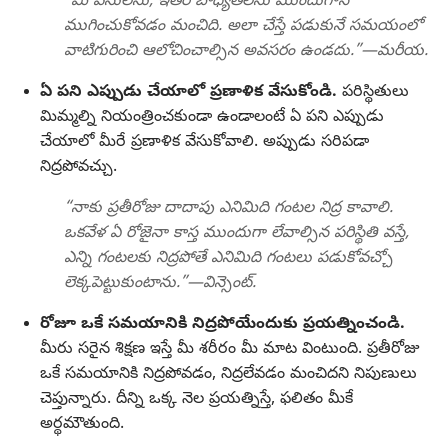
“మీ పనులను, ఇతర బాధ్యతలను ముందుగానే
ముగించుకోవడం మంచిది. అలా చేస్తే పడుకునే సమయంలో
వాటిగురించి ఆలోచించాల్సిన అవసరం ఉండదు.”—మరీయ.
ఏ పని ఎప్పుడు చేయాలో ప్రణాళిక వేసుకోండి.
పరిస్థితులు
మిమ్మల్ని నియంత్రించకుండా ఉండాలంటే ఏ పని ఎప్పుడు
చేయాలో మీరే ప్రణాళిక వేసుకోవాలి. అప్పుడు సరిపడా
నిద్రపోవచ్చు.
“నాకు ప్రతీరోజు దాదాపు ఎనిమిది గంటల నిద్ర కావాలి.
ఒకవేళ ఏ రోజైనా కాస్త ముందుగా లేవాల్సిన పరిస్థితి వస్తే,
ఎన్ని గంటలకు నిద్రపోతే ఎనిమిది గంటలు పడుకోవచ్చో
లెక్కపెట్టుకుంటాను.”—విన్సెంట్‌.
రోజూ ఒకే సమయానికి నిద్రపోయేందుకు ప్రయత్నించండి.
మీరు సరైన శిక్షణ ఇస్తే మీ శరీరం మీ మాట వింటుంది. ప్రతీరోజు
ఒకే సమయానికి నిద్రపోవడం, నిద్రలేవడం మంచిదని నిపుణులు
చెప్తున్నారు. దీన్ని ఒక్క నెల ప్రయత్నిస్తే, ఫలితం మీకే
అర్థమౌతుంది.