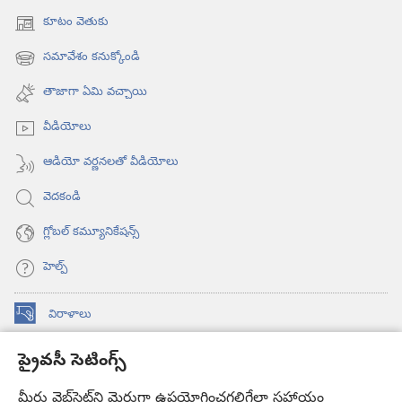
కూటం వెతుకు
(కొత్త
విండో
సమావేశం కనుక్కోండి
(కొత్త
ఓపెన్‌
విండో
అవుతుంది)
తాజాగా ఏమి వచ్చాయి
ఓపెన్‌
అవుతుంది)
వీడియోలు
ఆడియో వర్ణనలతో వీడియోలు
వెదకండి
గ్లోబల్‌ కమ్యూనికేషన్స్‌
హెల్ప్‌
విరాళాలు
(కొత్త
విండో
ప్రైవసీ సెటింగ్స్
ఓపెన్‌
కావలికోట ఆన్‌లైన్‌ లైబ్రరీ
(కొత్త
అవుతుంది)
విండో
మీరు వెబ్‌సైట్‌ని మెరుగ్గా ఉపయోగించగలిగేలా సహాయం