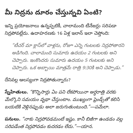
మీ నిద్రను దూరం చేస్తున్నవి ఏంటి?
ఇన్ని ప్రయోజనాలు ఉన్నప్పటికీ, చాలామంది టీనేజర్లు సరిపడా
నిద్రపోవట్లేదు. ఉదాహరణకు 16 ఏళ్ల ఇలాన్‌ ఇలా చెప్తోంది:
“టీచర్‌ మా క్లాస్‌లో వాళ్లను, రోజూ ఎన్ని గంటలకు నిద్రపోతారని
అడిగింది. చాలామంది సుమారు ఉదయం 2 గంటలకు అని
చెప్పారు. ఇంకొందరు సుమారు ఉదయం 5 గంటలకు అని
చెప్పారు. ఒక అబ్బాయి మాత్రమే రాత్రి 9:30కి అని చెప్పాడు.”
దేనివల్ల ఆలస్యంగా నిద్రపోతున్నారు?
స్నేహితులు.
“కొన్నిసార్లు ఏం పని లేకపోయినా అర్ధరాత్రి వరకు
మేల్కొని సమయం వృథా చేస్తుంటాం. ముఖ్యంగా ఫ్రెండ్స్‌తో కలిసి
బయటికి వెళ్లినప్పుడు అలా జరుగుతుంటుంది.”—పమేలా.
పనులు.
“నాకు నిద్రపోవడమంటే ఇష్టం. కానీ బిజీగా ఉండడం వల్ల
సరిపడేంత నిద్రపోవడం కుదరడం లేదు.”—యాన.