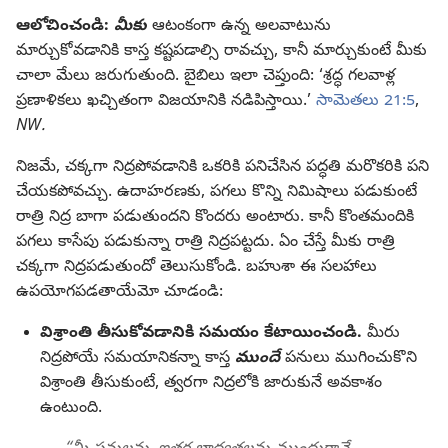
ఆలోచించండి:
మీకు
ఆటంకంగా ఉన్న అలవాటును
మార్చుకోవడానికి కాస్త కష్టపడాల్సి రావచ్చు, కానీ మార్చుకుంటే మీకు
చాలా మేలు జరుగుతుంది. బైబిలు ఇలా చెప్తుంది: ‘శ్రద్ధ గలవాళ్ల
ప్రణాళికలు ఖచ్చితంగా విజయానికి నడిపిస్తాయి.’
సామెతలు 21:5
,
NW.
నిజమే, చక్కగా నిద్రపోవడానికి ఒకరికి పనిచేసిన పద్ధతి మరొకరికి పని
చేయకపోవచ్చు. ఉదాహరణకు, పగలు కొన్ని నిమిషాలు పడుకుంటే
రాత్రి నిద్ర బాగా పడుతుందని కొందరు అంటారు. కానీ కొంతమందికి
పగలు కాసేపు పడుకున్నా రాత్రి నిద్రపట్టదు. ఏం చేస్తే మీకు రాత్రి
చక్కగా నిద్రపడుతుందో తెలుసుకోండి. బహుశా ఈ సలహాలు
ఉపయోగపడతాయేమో చూడండి:
విశ్రాంతి తీసుకోవడానికి సమయం కేటాయించండి.
మీరు
నిద్రపోయే సమయానికన్నా కాస్త
ముందే
పనులు ముగించుకొని
విశ్రాంతి తీసుకుంటే, త్వరగా నిద్రలోకి జారుకునే అవకాశం
ఉంటుంది.