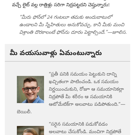
వచ్చే లైట్‌ వల్ల రాత్రిళ్లు సరిగా నిద్రపట్టదని చెప్తున్నారు!
“మీరు ఫోన్‌లో 24 గంటలూ తమకు అందుబాటులో
ఉండాలని మీ స్నేహితులు అనుకోవచ్చు. కానీ మీకు మంచి
విశ్రాంతి దొరకాలంటే ఫోన్‌ను దూరం పెట్టాల్సిందే.”—జూలిస.
మీ వయసువాళ్లు ఏమంటున్నారు
“ప్రతీ పనికి సమయం పెట్టుకుని దాన్ని
ఖచ్చితంగా పాటించండి. ఒక సమయం
నిర్ణయించుకుని, రోజూ ఆ సమయానికల్లా
నిద్రపోతే మీ శరీరం ఆ సమయానికి
ఆటోమేటిక్‌గా అలవాటు పడిపోతుంది.”—
బెయిలీ.
“సరైన సమయానికి పడుకోవడం
అలవాటు చేసుకోండి. మంచిగా నిద్రపోతే