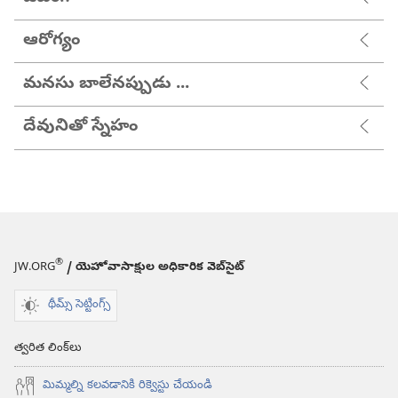
ఆరోగ్యం
మనసు బాలేనప్పుడు ...
దేవునితో స్నేహం
®
JW.ORG
/ యెహోవాసాక్షుల అధికారిక వెబ్‌సైట్‌
థీమ్స్ సెట్టింగ్స్
త్వరిత లింక్‌లు
మిమ్మల్ని కలవడానికి రిక్వెస్టు చేయండి