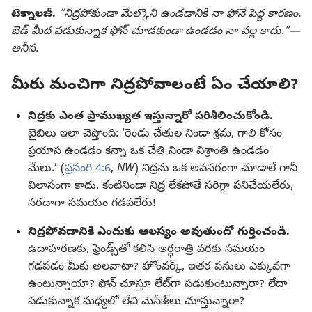
టెక్నాలజీ.
“నిద్రపోకుండా మేల్కొని ఉండడానికి నా ఫోనే పెద్ద కారణం.
బెడ్‌ మీద పడుకున్నాక ఫోన్‌ చూడకుండా ఉండడం నా వల్ల కాదు.”—
అనీస.
మీరు మంచిగా నిద్రపోవాలంటే ఏం చేయాలి?
నిద్రకు ఎంత ప్రాముఖ్యత ఇస్తున్నారో పరిశీలించుకోండి.
బైబిలు ఇలా చెప్తోంది: ‘రెండు చేతుల నిండా శ్రమ, గాలి కోసం
ప్రయాస ఉండడం కన్నా ఒక చేతి నిండా విశ్రాంతి ఉండడం
మేలు.’ (
ప్రసంగి 4:6
,
NW
) నిద్రను ఒక అవసరంగా చూడాలే గానీ
విలాసంగా కాదు. కంటినిండా నిద్ర లేకపోతే సరిగ్గా పనిచేయలేరు,
సరదాగా సమయం గడపలేరు!
నిద్రపోవడానికి ఎందుకు ఆలస్యం అవుతుందో గుర్తించండి.
ఉదాహరణకు, ఫ్రెండ్స్‌తో కలిసి అర్ధరాత్రి వరకు సమయం
గడపడం మీకు అలవాటా? హోంవర్క్‌, ఇతర పనులు ఎక్కువగా
ఉంటున్నాయా? ఫోన్‌ చూస్తూ లేట్‌గా పడుకుంటున్నారా? లేదా
పడుకున్నాక మధ్యలో లేచి మెసేజ్‌లు చూస్తున్నారా?