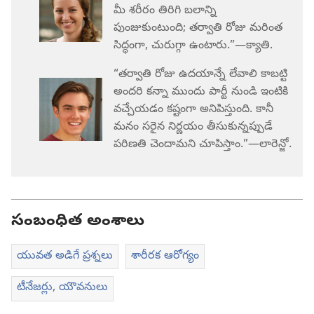
మీ శరీరం తిరిగి బలాన్ని
పుంజుకుంటుంది; తర్వాతి రోజు మరింత
సిద్ధంగా, చురుగ్గా ఉంటారు.”—క్యాతి.
“తర్వాతి రోజు ఉదయాన్నే లేవాలి కాబట్టి
అందరి కన్నా ముందు పార్టీ నుండి ఇంటికి
వచ్చేయడం కష్టంగా అనిపిస్తుంది. కానీ
మనం సరైన నిర్ణయం తీసుకున్నప్పుడే
పరిణతి చెందామని చూపిస్తాం.”—లారెన్జో.
సంబంధిత అంశాలు
యువత అడిగే ప్రశ్నలు
శారీరక ఆరోగ్యం
టీనేజర్లు, యౌవనులు