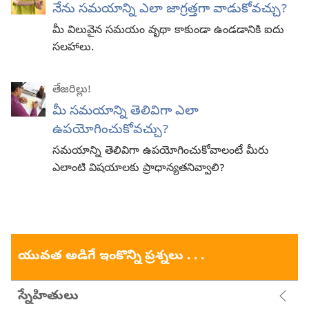
నేను సమయాన్ని ఎలా జాగ్రత్తగా వాడుకోవచ్చు?
మీ విలువైన సమయం వృథా కాకుండా ఉండడానికి ఐదు
సలహాలు.
తేజరిల్లు!
మీ సమయాన్ని తెలివిగా ఎలా
ఉపయోగించుకోవచ్చు?
సమయాన్ని తెలివిగా ఉపయోగించుకోవాలంటే మీరు
ఎలాంటి విషయాలకు ప్రాధాన్యతనివ్వాలి?
యువత అడిగే ఇంకొన్ని ప్రశ్నలు . . .
స్నేహితులు