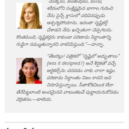
“మొక్కలు, జంతువులు, మనిషి
శరీరంలోని సంక్లిష్టమైన భాగాల గురించి
నేను సైన్స్‌ క్లాసులో చదివినప్పుడు
ఆశ్చర్యపోయాను. ఇదంతా సృష్టికర్తే
చేశాడని నేను ఖచ్చితంగా చెప్పగలను.
కొంతమంది, సృష్టికర్తను కాకుండా పరిణామ సిద్ధాంతాన్ని
గుడ్డిగా నమ్ముతున్నారని నాకనిపిస్తుంది.”—హన్నా.
“తేజరిల్లు! పత్రికలో “సృష్టిలో అద్భుతాలు”
(was it designed?) అనే శీర్షికతో వచ్చే
ఆర్టికల్స్‌ను చదవడం నాకు చాలా ఇష్టం.
పరిణామ సిద్ధాంతం నిజం కాదని అవి
నిరూపిస్తున్నాయి. సీతాకోకచిలుక లేదా
తేనేపిట్టలాంటి అందమైనవి వాటంతటవే పుట్టాయనుకోవడం
వెర్రితనం.—టాలెయ.