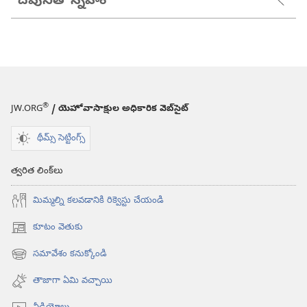
దేవునితో స్నేహం
®
JW.ORG
/ యెహోవాసాక్షుల అధికారిక వెబ్‌సైట్‌
థీమ్స్ సెట్టింగ్స్
త్వరిత లింక్‌లు
మిమ్మల్ని కలవడానికి రిక్వెస్టు చేయండి
కూటం వెతుకు
(కొత్త
విండో
సమావేశం కనుక్కోండి
(కొత్త
ఓపెన్‌
విండో
అవుతుంది)
తాజాగా ఏమి వచ్చాయి
ఓపెన్‌
అవుతుంది)