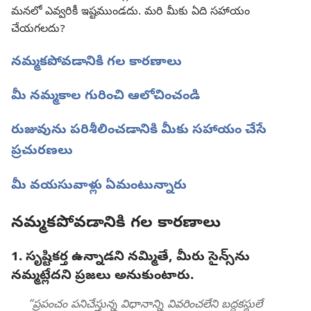
మనలో ఎవ్వరికీ ఇష్టముండదు. మరి మీకు ఏది సహాయం
చేయగలదు?
నమ్మకపోవడానికి గల కారణాలు
మీ నమ్మకాల గురించి ఆలోచించండి
రుజువును పరిశీలించడానికి మీకు సహాయం చేసే
ప్రచురణలు
మీ వయసువాళ్లు ఏమంటున్నారు
నమ్మకపోవడానికి గల కారణాలు
1. సృష్టికర్త ఉన్నాడని నమ్మితే, మీరు సైన్స్‌ను
నమ్మట్లేదని ప్రజలు అనుకుంటారు.
“ప్రపంచం పనిచేస్తున్న విధానాన్ని వివరించలేని బద్దకస్థులే