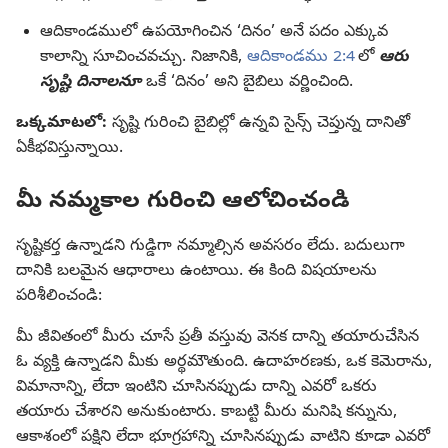
ఆదికాండములో ఉపయోగించిన ‘దినం’ అనే పదం ఎక్కువ
కాలాన్ని సూచించవచ్చు. నిజానికి,
ఆదికాండము 2:4
లో
ఆరు
సృష్టి దినాలనూ
ఒకే ‘దినం’ అని బైబిలు వర్ణించింది.
ఒక్కమాటలో:
సృష్టి గురించి బైబిల్లో ఉన్నవి సైన్స్‌ చెప్తున్న దానితో
ఏకీభవిస్తున్నాయి.
మీ నమ్మకాల గురించి ఆలోచించండి
సృష్టికర్త ఉన్నాడని గుడ్డిగా నమ్మాల్సిన అవసరం లేదు. బదులుగా
దానికి బలమైన ఆధారాలు ఉంటాయి. ఈ కింది విషయాలను
పరిశీలించండి:
మీ జీవితంలో మీరు చూసే ప్రతీ వస్తువు వెనక దాన్ని తయారుచేసిన
ఓ వ్యక్తి ఉన్నాడని మీకు అర్థమౌతుంది. ఉదాహరణకు, ఒక కెమెరాను,
విమానాన్ని, లేదా ఇంటిని చూసినప్పుడు దాన్ని ఎవరో ఒకరు
తయారు చేశారని అనుకుంటారు. కాబట్టి మీరు మనిషి కన్నును,
ఆకాశంలో పక్షిని లేదా భూగ్రహాన్ని చూసినప్పుడు వాటిని కూడా ఎవరో