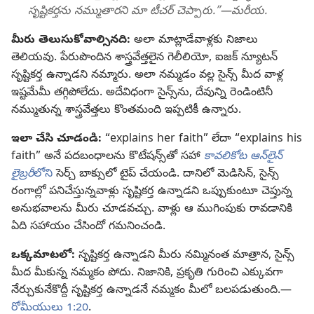
సృష్టికర్తను నమ్ముతారని మా టీచర్‌ చెప్పారు.”—మరీయ.
మీరు తెలుసుకోవాల్సినది:
అలా మాట్లాడేవాళ్లకు నిజాలు
తెలియవు. పేరుపొందిన శాస్త్రవేత్తలైన గెలీలియో, ఐజక్‌ న్యూటన్‌
సృష్టికర్త ఉన్నాడని నమ్మారు. అలా నమ్మడం వల్ల సైన్స్‌ మీద వాళ్ల
ఇష్టమేమీ తగ్గిపోలేదు. అదేవిధంగా సైన్స్‌ను, దేవున్ని రెండింటినీ
నమ్ముతున్న శాస్త్రవేత్తలు కొంతమంది ఇప్పటికీ ఉన్నారు.
ఇలా చేసి చూడండి:
“explains her faith” లేదా “explains his
faith” అనే పదబంధాలను కొటేషన్స్‌తో సహా
కావలికోట ఆన్‌లైన్‌
లైబ్రరీ
లోని
సెర్చ్‌ బాక్సులో టైప్‌ చేయండి. దానిలో మెడిసిన్‌, సైన్స్‌
రంగాల్లో పనిచేస్తున్నవాళ్లు సృష్టికర్త ఉన్నాడని ఒప్పుకుంటూ చెప్తున్న
అనుభవాలను మీరు చూడవచ్చు. వాళ్లు ఆ ముగింపుకు రావడానికి
ఏది సహాయం చేసిందో గమనించండి.
ఒక్కమాటలో:
సృష్టికర్త ఉన్నాడని మీరు నమ్మినంత మాత్రాన, సైన్స్‌
మీద మీకున్న నమ్మకం పోదు. నిజానికి, ప్రకృతి గురించి ఎక్కువగా
నేర్చుకునేకొద్దీ సృష్టికర్త ఉన్నాడనే నమ్మకం మీలో బలపడుతుంది.—
రోమీయులు 1:20
.