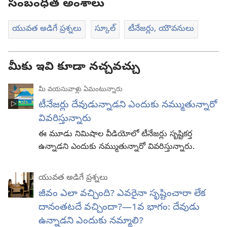
సంబంధిత అంశాలు
యువత అడిగే ప్రశ్నలు
స్కూల్‌
టీనేజర్లు, యౌవనులు
మీకు ఇవి కూడా నచ్చవచ్చు
మీ వయసువాళ్లు ఏమంటున్నారు
టీనేజర్లు దేవుడున్నాడని ఎందుకు నమ్ముతున్నారో
వివరిస్తున్నారు
ఈ మూడు నిమిషాల వీడియోలో టీనేజర్లు సృష్టికర్త
ఉన్నాడని ఎందుకు నమ్ముతున్నారో వివరిస్తున్నారు.
యువత అడిగే ప్రశ్నలు
జీవం ఎలా వచ్చింది? ఎవరైనా సృష్టించారా లేక
దానంతటదే వచ్చిందా?—1వ భాగం: దేవుడు
ఉన్నాడని ఎందుకు నమ్మాలి?