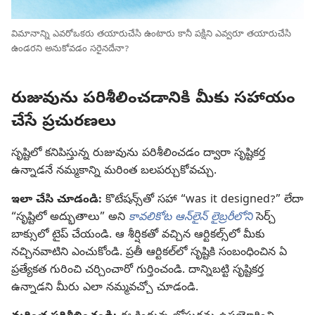
విమానాన్ని ఎవరోఒకరు తయారుచేసి ఉంటారు కానీ పక్షిని ఎవ్వరూ తయారుచేసి
ఉండరని అనుకోవడం సరైనదేనా?
రుజువును పరిశీలించడానికి మీకు సహాయం
చేసే ప్రచురణలు
సృష్టిలో కనిపిస్తున్న రుజువును పరిశీలించడం ద్వారా సృష్టికర్త
ఉన్నాడనే నమ్మకాన్ని మరింత బలపర్చుకోవచ్చు.
ఇలా చేసి చూడండి:
కొటేషన్స్‌తో సహా “was it designed?” లేదా
“సృష్టిలో అద్భుతాలు” అని
కావలికోట ఆన్‌లైన్‌ లైబ్రరీలోని
సెర్చ్‌
బాక్సులో టైప్‌ చేయండి. ఆ శీర్షికతో వచ్చిన ఆర్టికల్స్‌లో మీకు
నచ్చినవాటిని ఎంచుకోండి. ప్రతీ ఆర్టికల్‌లో సృష్టికి సంబంధించిన ఏ
ప్రత్యేకత గురించి చర్చించారో గుర్తించండి. దాన్నిబట్టి సృష్టికర్త
ఉన్నాడని మీరు ఎలా నమ్మవచ్చో చూడండి.