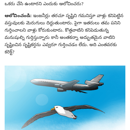
ఒకరు చేసి ఉంటారని ఎందుకు ఆలోచించరు?
ఆలోచించండి:
ఇంజనీర్లు తరచూ సృష్టిని గమనిస్తూ వాళ్లు కనిపెట్టిన
వస్తువులకు మెరుగులు దిద్దుతుంటారు. పైగా ఇతరులు తమ పనిని
గుర్తించాలని వాళ్లు కోరుకుంటారు. కొత్తవాటిని కనిపెడుతున్న
మనుషుల్ని గుర్తిస్తున్నారు కానీ అంతకన్నా అద్భుతమైన వాటిని
సృష్టించిన సృష్టికర్తను ఎవ్వరూ గుర్తించడం లేదు. అది ఎంతవరకు
కరెక్ట్‌?