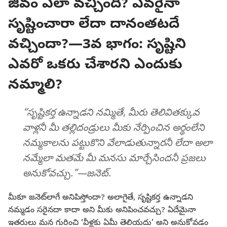
జీవం ఎలా వచ్చింది? ఎవరైనా
సృష్టించారా లేదా దానంతటదే
వచ్చిందా?—3వ భాగం: సృష్టిని
ఎవరో ఒకరు చేశారని ఎందుకు
నమ్మాలి?
“సృష్టికర్త ఉన్నాడని నమ్మితే, మీరు తెలివితక్కువ
వాళ్లనీ మీ తల్లిదండ్రులు మీకు నేర్పించిన అర్థంలేని
నమ్మకాలను పట్టుకొని వేలాడుతున్నారనీ లేదా అలా
నమ్మేలా మతమే మీ మనసు మార్చేసిందనీ ప్రజలు
అనుకోవచ్చు.”—జనెట్‌.
మీకూ జనెట్‌లాగే అనిపిస్తోందా? అలాగైతే, సృష్టికర్త ఉన్నాడని
నమ్మడం సరైనదా కాదా అని మీకు అనిపించవచ్చు? ఏదేమైనా
ఇతరులు మన గురించి ‘వీళ్లకు ఏమీ తెలియదు’ అని అనుకోవడం