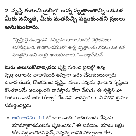
2. సృష్టి గురించి బైబిల్లో ఉన్న వృత్తాంతాన్ని ఒకవేళ
మీరు నమ్మితే, మీకు మతపిచ్చి పట్టుకుందని ప్రజలు
అనుకుంటారు.
“సృష్టికర్త ఉన్నాడని నమ్మడం చాలామందికి వెర్రితనంలా
అనిపిస్తుంది. ఆదికాండములో ఉన్న వృత్తాంతం కేవలం ఒక కథ
మాత్రమే అని వాళ్లు అనుకుంటారు.”—జ్యాస్‌మన్‌.
మీరు తెలుసుకోవాల్సినది:
సృష్టి గురించి బైబిల్లో ఉన్న
వృత్తాంతాలను చాలామంది తప్పుగా అర్థం చేసుకుంటున్నారు.
ఉదాహరణకు, కొంతమంది సృష్టివాదులు, దేవుడు భూమిని సృష్టించి
కొంతకాలమే అయ్యిందని వాదిస్తారు లేదా దేవుడు ఈ సృష్టిని 24
గంటలు ఉండే ఆరు రోజుల్లో చేశాడని వాదిస్తారు. కానీ వీటిని బైబిలు
సమర్థించట్లేదు.
ఆదికాండము 1:1
లో ఇలా ఉంది: “ఆదియందు దేవుడు
భూమ్యాకాశములను సృజించెను.” ఈ విషయం, భూమి లక్షల
కోట్ల ఏళ్ల నాటిదని సైన్స్‌ చెప్తున్న దానికి విరుద్ధంగా లేదు.