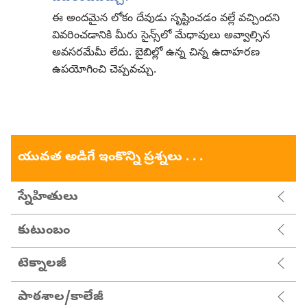
ఈ అందమైన లోకం దేవుడు సృష్టించడం వల్లే వచ్చిందని
వివరించడానికి మీరు సైన్స్‌లో మేధావులు అవ్వాల్సిన
అవసరమేమీ లేదు. బైబిల్లో ఉన్న చిన్న ఉదాహరణ
ఉపయోగించి చెప్పవచ్చు.
యువత అడిగే ఇంకొన్ని ప్రశ్నలు . . .
స్నేహితులు
కుటుంబం
టెక్నాలజీ
పాఠశాల/కాలేజీ