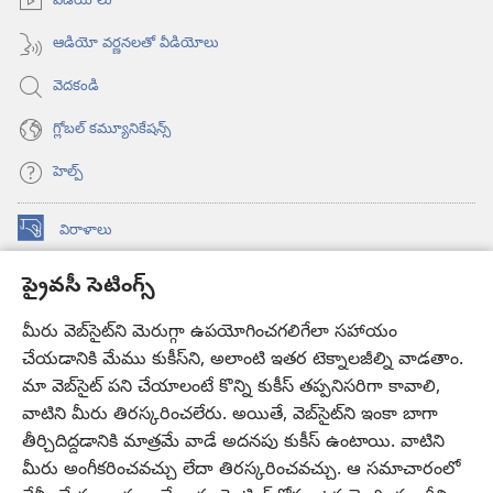
వీడియోలు
ఆడియో వర్ణనలతో వీడియోలు
వెదకండి
గ్లోబల్‌ కమ్యూనికేషన్స్‌
హెల్ప్‌
విరాళాలు
(కొత్త
విండో
ప్రైవసీ సెటింగ్స్
ఓపెన్‌
కావలికోట ఆన్‌లైన్‌ లైబ్రరీ
(కొత్త
అవుతుంది)
విండో
మీరు వెబ్‌సైట్‌ని మెరుగ్గా ఉపయోగించగలిగేలా సహాయం
®
JW Hub
ఓపెన్‌
చేయడానికి మేము కుకీస్‌ని, అలాంటి ఇతర టెక్నాలజీల్ని వాడతాం.
(కొత్త
అవుతుంది)
విండో
మా వెబ్‌సైట్‌ పని చేయాలంటే కొన్ని కుకీస్‌ తప్పనిసరిగా కావాలి,
JW లైబ్రరీ
యాప్‌
ఓపెన్‌
వాటిని మీరు తిరస్కరించలేరు. అయితే, వెబ్‌సైట్‌ని ఇంకా బాగా
అవుతుంది)
తీర్చిదిద్దడానికి మాత్రమే వాడే అదనపు కుకీస్‌ ఉంటాయి. వాటిని
కావలికోట లైబ్రరీ
మీరు అంగీకరించవచ్చు లేదా తిరస్కరించవచ్చు. ఆ సమాచారంలో