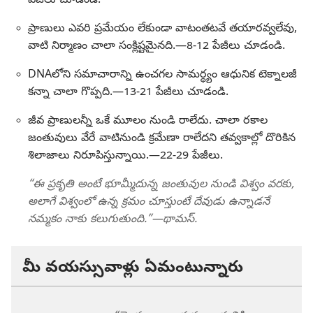
పేజీలు చూడండి.
ప్రాణులు ఎవరి ప్రమేయం లేకుండా వాటంతటవే తయారవ్వలేవు,
వాటి నిర్మాణం చాలా సంక్లిష్టమైనది.—8-12 పేజీలు చూడండి.
DNAలోని సమాచారాన్ని ఉంచగల సామర్థ్యం ఆధునిక టెక్నాలజీ
కన్నా చాలా గొప్పది.—13-21 పేజీలు చూడండి.
జీవ ప్రాణులన్నీ ఒకే మూలం నుండి రాలేదు. చాలా రకాల
జంతువులు వేరే వాటినుండి క్రమేణా రాలేదని తవ్వకాల్లో దొరికిన
శిలాజాలు నిరూపిస్తున్నాయి.—22-29 పేజీలు.
“ఈ ప్రకృతి అంటే భూమ్మీదున్న జంతువుల నుండి విశ్వం వరకు,
అలాగే విశ్వంలో ఉన్న క్రమం చూస్తుంటే దేవుడు ఉన్నాడనే
నమ్మకం నాకు కలుగుతుంది.”—థామస్‌.
మీ వయస్సువాళ్లు ఏమంటున్నారు