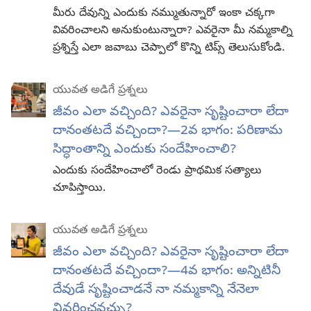
మీరు దేవున్ని ఎందుకు నమ్ముతున్నారో ఇంకా చక్కగా
వివరించాలని అనుకుంటున్నారా? ఎవరైనా మీ నమ్మకాల్ని
ప్రశ్నిస్తే ఎలా జవాబు చెప్పాలో కొన్ని టిప్స్‌ తెలుసుకోండి.
యువత అడిగే ప్రశ్నలు
జీవం ఎలా వచ్చింది? ఎవరైనా సృష్టించారా లేదా
దానంతటదే వచ్చిందా?—2వ భాగం: పరిణామ
సిద్ధాంతాన్ని ఎందుకు సందేహించాలి?
ఎందుకు సందేహించాలో రెండు ప్రాథమిక సత్యాలు
చూపిస్తాయి.
యువత అడిగే ప్రశ్నలు
జీవం ఎలా వచ్చింది? ఎవరైనా సృష్టించారా లేదా
దానంతటదే వచ్చిందా?—4వ భాగం: అన్నిటినీ
దేవుడే సృష్టించాడనే నా నమ్మకాన్ని నేనెలా
వివరించవచ్చు?