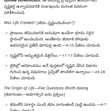
మరింత పరిశీలించండి:
ఈ కిందున్న బ్రోషుర్లను ఉపయోగించి
సృష్టికర్త ఉన్నాడనడానికి రుజువులను మరింత వివరంగా
పరిశీలించండి.
Was Life Created? (జీవం సృష్టించబడిందా?)
ప్రాణులు జీవించడానికి అనువుగా ఉండేలా భూమి సరైన
స్థానంలో ఉంచబడింది. అంతేకాదు జీవరాశి పోషణకు
అవసరమైన ప్రతీదీ భూమిపై ఉంది.—4-10 పేజీలు చూడండి.
సృష్టిలోని అద్భుతమైన డిజైన్‌లు.—11-17 పేజీలు చూడండి.
బైబిల్లో ఆదికాండము అనే పుస్తకంలో సృష్టిని చేసిన విధానం
గురించి ఉన్న విషయాలు సైన్స్‌తో పొందికగా ఉన్నాయి.—24-28
పేజీలు చూడండి.
The Origin of Life—Five Questions Worth Asking
(జీవారంభం—అడగాల్సిన ఐదు ప్రశ్నలు)
జీవంలేని పదార్థం నుండి జీవం దానంతటదే పుట్టి ఉండదు.—4-7