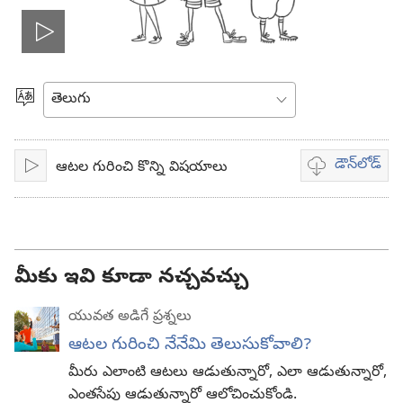
వీడియో
ప్లే
భాష
ఎంచుకోండి
చేయి
డౌన్‌లోడ్‌
ఆటల గురించి కొన్ని విషయాలు
ప్లే
వీడియో
డౌన్‌లోడ్‌
ఎంపికలు
మీకు ఇవి కూడా నచ్చవచ్చు
యువత అడిగే ప్రశ్నలు
ఆటల గురించి నేనేమి తెలుసుకోవాలి?
మీరు ఎలాంటి ఆటలు ఆడుతున్నారో, ఎలా ఆడుతున్నారో,
ఎంతసేపు ఆడుతున్నారో ఆలోచించుకోండి.