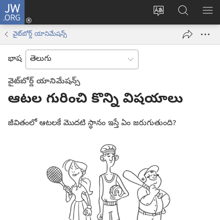
JW.ORG
లాగిన్
సైట్
JW.ORGలో
మె
(కొత్త
భాష
వెదకండి
చూ
విండో
వైట్‌బోర్డ్‌ యానిమేషన్స్‌
మార్చండి
ఓపెన్‌
అవుతుంది)
భాష
వైట్‌బోర్డ్‌ యానిమేషన్స్‌
ఆటల గురించి కొన్ని విషయాలు
జీవితంలో ఆటలకే మొదటి స్థానం ఇస్తే ఏం జరుగుతుంది?