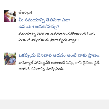
తేజరిల్లు!
మీ సమయాన్ని తెలివిగా ఎలా
ఉపయోగించుకోవచ్చు?
సమయాన్ని తెలివిగా ఉపయోగించుకోవాలంటే మీరు
ఎలాంటి విషయాలకు ప్రాధాన్యతనివ్వాలి?
ఒకప్పుడు బేస్‌బాల్‌ ఆడడం అంటే నాకు ప్రాణం!
శామ్యూల్‌ హామిల్టన్‌కి ఆటలంటే పిచ్చి, కానీ బైబిలు స్టడీ
ఆయన జీవితాన్ని మార్చేసింది.