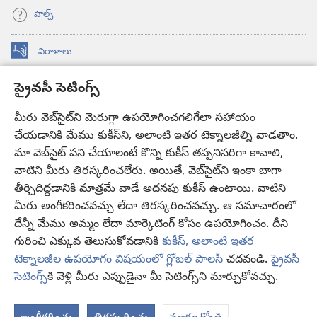
హెల్ప్‌
విరాళాలు
(కొత్త
విండో
ప్రైవసీ సెటింగ్స్
ఓపెన్‌
కావలికోట ఆన్‌లైన్‌ లైబ్రరీ
(కొత్త
అవుతుంది)
విండో
మీరు వెబ్‌సైట్‌ని మెరుగ్గా ఉపయోగించగలిగేలా సహాయం
®
JW Hub
ఓపెన్‌
(కొత్త
చేయడానికి మేము కుకీస్‌ని, అలాంటి ఇతర టెక్నాలజీల్ని వాడతాం.
అవుతుంది)
విండో
మా వెబ్‌సైట్‌ పని చేయాలంటే కొన్ని కుకీస్‌ తప్పనిసరిగా కావాలి,
JW లైబ్రరీ
యాప్‌
ఓపెన్‌
వాటిని మీరు తిరస్కరించలేరు. అయితే, వెబ్‌సైట్‌ని ఇంకా బాగా
అవుతుంది)
తీర్చిదిద్దడానికి మాత్రమే వాడే అదనపు కుకీస్‌ ఉంటాయి. వాటిని
కావలికోట లైబ్రరీ
మీరు అంగీకరించవచ్చు లేదా తిరస్కరించవచ్చు. ఆ సమాచారంలో
దేన్నీ మేము అమ్మం లేదా మార్కెటింగ్‌ కోసం ఉపయోగించం. దీని
గురించి ఎక్కువ తెలుసుకోవడానికి
కుకీస్, అలాంటి ఇతర
టెక్నాలజీల ఉపయోగం విషయంలో గ్లోబల్ పాలసీ
చదవండి.
ప్రైవసీ
Copyright
© 2026 Watch Tower Bible and Tract Society of Pennsylvania.
సెటింగ్స్‌
కి వెళ్లి మీరు ఎప్పుడైనా మీ సెటింగ్స్‌ని మార్చుకోవచ్చు.
వినియోగంపై షరతులు
|
ప్రైవసీ పాలసీ
|
ప్రైవసీ సెటింగ్స్