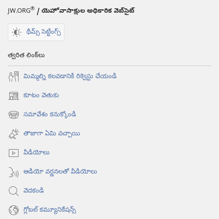
®
JW.ORG
/ యెహోవాసాక్షుల అధికారిక వెబ్‌సైట్‌
థీమ్స్ సెట్టింగ్స్
త్వరిత లింక్‌లు
మిమ్మల్ని కలవడానికి రిక్వెస్టు చేయండి
కూటం వెతుకు
(కొత్త
విండో
సమావేశం కనుక్కోండి
(కొత్త
ఓపెన్‌
విండో
అవుతుంది)
తాజాగా ఏమి వచ్చాయి
ఓపెన్‌
అవుతుంది)
వీడియోలు
ఆడియో వర్ణనలతో వీడియోలు
వెదకండి
గ్లోబల్‌ కమ్యూనికేషన్స్‌