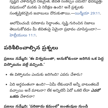
సృష్టిని చేశాడన్నది నిజమైతే, జీవిత సంకల్పం ఏమిటి? భవిష్యత్తు
విషయంలో మనకు ఏ నిరీక్షణ ఉంది? అనే ప్రశ్నలకు
సంతృప్తికరమైన జవాబులు దొరుకుతాయి.—
యిర్మీయా 29:11
.
ఆలోచించండి:
పరిణామ సిద్ధాంతం, సృష్టి గురించిన నిజాలు
తెలుసుకోవడం మీ జీవితంపై ఏమైనా ప్రభావం చూపిస్తుందా?—
హెబ్రీయులు 11:1
.
పరిశీలించాల్సిన ప్రశ్నలు
ప్రజలు నమ్మేది: ‘ఈ విశ్వమంతా, అనుకోకుండా జరిగిన ఒక పెద్ద
విస్ఫోటనం వల్లే వచ్చింది.’
ఈ విస్ఫోటనం ఎందుకు జరిగింది? ఎవరు చేశారు?
ఏది అర్థవంతంగా ఉంది?—ఏమీ లేకుండానే అన్నీ వాటంతటవే
వచ్చాయి అనే మాటనా? లేక అన్నిటినీ ఏదో ఒకటి లేదా
ఎవరో
ఒకరు
చేశారనా?
ప్రజలు నమ్మేది: ‘పరిణామ క్రమంలో జంతువుల నుండి