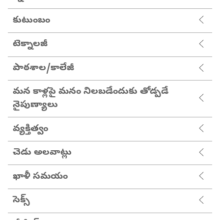
కుటుంబం
టెక్నాలజీ
పాఠశాల/కాలేజీ
మన కాళ్లపై మనం నిలబడేందుకు తోడ్పడే
నైపుణ్యాలు
వ్యక్తిత్వం
చెడు అలవాట్లు
ఖాళీ సమయం
సెక్స్