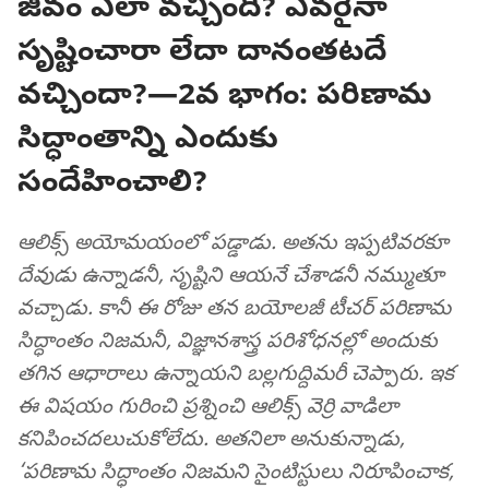
జీవం ఎలా వచ్చింది? ఎవరైనా
సృష్టించారా లేదా దానంతటదే
వచ్చిందా?—2వ భాగం: పరిణామ
సిద్ధాంతాన్ని ఎందుకు
సందేహించాలి?
ఆలిక్స్‌ అయోమయంలో పడ్డాడు. అతను ఇప్పటివరకూ
దేవుడు ఉన్నాడనీ, సృష్టిని ఆయనే చేశాడనీ నమ్ముతూ
వచ్చాడు. కానీ ఈ రోజు తన బయోలజీ టీచర్‌ పరిణామ
సిద్ధాంతం నిజమనీ, విజ్ఞానశాస్త్ర పరిశోధనల్లో అందుకు
తగిన ఆధారాలు ఉన్నాయని బల్లగుద్దిమరీ చెప్పారు. ఇక
ఈ విషయం గురించి ప్రశ్నించి ఆలిక్స్‌ వెర్రి వాడిలా
కనిపించదలుచుకోలేదు. అతనిలా అనుకున్నాడు,
‘పరిణామ సిద్ధాంతం నిజమని సైంటిస్టులు నిరూపించాక,