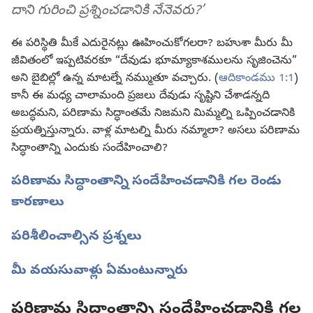
దాని గురించి ప్రశ్నించడానికి నేనెవరు?’
ఈ పరిస్థితి మీకే ఎదురైనట్లు ఊహించుకోగలరా? బహుశా మీరు మీ
జీవితంలో ఇప్పటివరకూ “దేవుడు భూమ్యాకాశములను సృజించెను”
అని బైబిల్లో ఉన్న మాటల్నే నమ్ముతూ వచ్చారు. (
ఆదికాండము 1:1
)
కానీ ఈ మధ్య చాలామంది ప్రజలు దేవుడు సృష్టిని చేశాడన్నది
అబద్ధమని, పరిణామ సిద్ధాంతమే నిజమని మిమ్మల్ని ఒప్పించడానికి
ప్రయత్నిస్తున్నారు. వాళ్ల మాటల్ని మీరు నమ్మాలా? అసలు పరిణామ
సిద్ధాంతాన్ని ఎందుకు సందేహించాలి?
పరిణామ సిద్ధాంతాన్ని సందేహించడానికి గల రెండు
కారణాలు
పరిశీలించాల్సిన ప్రశ్నలు
మీ వయసువాళ్లు ఏమంటున్నారు
పరిణామ సిద్ధాంతాన్ని సందేహించడానికి గల