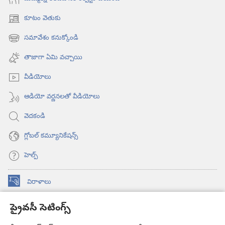
కూటం వెతుకు
(కొత్త
విండో
సమావేశం కనుక్కోండి
(కొత్త
ఓపెన్‌
విండో
అవుతుంది)
తాజాగా ఏమి వచ్చాయి
ఓపెన్‌
అవుతుంది)
వీడియోలు
ఆడియో వర్ణనలతో వీడియోలు
వెదకండి
గ్లోబల్‌ కమ్యూనికేషన్స్‌
హెల్ప్‌
విరాళాలు
(కొత్త
విండో
ప్రైవసీ సెటింగ్స్
ఓపెన్‌
కావలికోట ఆన్‌లైన్‌ లైబ్రరీ
(కొత్త
అవుతుంది)