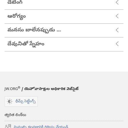
డేటింగ్
ఆరోగ్యం
మనసు బాలేనప్పుడు ...
దేవునితో స్నేహం
®
JW.ORG
/ యెహోవాసాక్షుల అధికారిక వెబ్‌సైట్‌
థీమ్స్ సెట్టింగ్స్
త్వరిత లింక్‌లు
మిమ్మల్ని కలవడానికి రిక్వెస్టు చేయండి