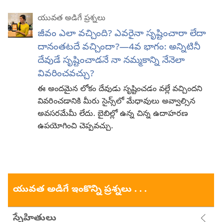
యువత అడిగే ప్రశ్నలు
జీవం ఎలా వచ్చింది? ఎవరైనా సృష్టించారా లేదా
దానంతటదే వచ్చిందా?—4వ భాగం: అన్నిటినీ
దేవుడే సృష్టించాడనే నా నమ్మకాన్ని నేనెలా
వివరించవచ్చు?
ఈ అందమైన లోకం దేవుడు సృష్టించడం వల్లే వచ్చిందని
వివరించడానికి మీరు సైన్స్‌లో మేధావులు అవ్వాల్సిన
అవసరమేమీ లేదు. బైబిల్లో ఉన్న చిన్న ఉదాహరణ
ఉపయోగించి చెప్పవచ్చు.
యువత అడిగే ఇంకొన్ని ప్రశ్నలు . . .
స్నేహితులు