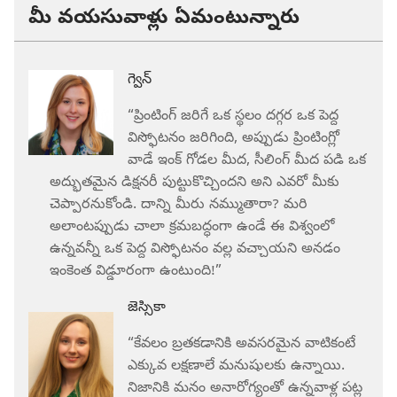
మీ వయసువాళ్లు ఏమంటున్నారు
గ్వెన్‌
“ప్రింటింగ్‌ జరిగే ఒక స్థలం దగ్గర ఒక పెద్ద
విస్ఫోటనం జరిగింది, అప్పుడు ప్రింటింగ్లో
వాడే ఇంక్‌ గోడల మీద, సీలింగ్‌ మీద పడి ఒక
అద్భుతమైన డిక్షనరీ పుట్టుకొచ్చిందని అని ఎవరో మీకు
చెప్పారనుకోండి. దాన్ని మీరు నమ్ముతారా? మరి
అలాంటప్పుడు చాలా క్రమబద్ధంగా ఉండే ఈ విశ్వంలో
ఉన్నవన్నీ ఒక పెద్ద విస్ఫోటనం వల్ల వచ్చాయని అనడం
ఇంకెంత విడ్డూరంగా ఉంటుంది!”
జెస్సికా
“కేవలం బ్రతకడానికి అవసరమైన వాటికంటే
ఎక్కువ లక్షణాలే మనుషులకు ఉన్నాయి.
నిజానికి మనం అనారోగ్యంతో ఉన్నవాళ్ల పట్ల