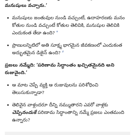
మనుషులు వచ్చారు.’
మనుషులు జంతువుల నుండి వచ్చుంటే, ఉదాహరణకు మనం
కోతుల నుండి వచ్చుంటే కోతుల తెలివికి, మనుషుల తెలివికి
a
ఎందుకంత తేడా ఉంది?
ప్రాణులన్నిటిలో అతి సూక్ష్మ భాగమైన జీవకణంలో ఎందుకంత
b
అద్భుతమైన డిజైన్‌ ఉంది?
ప్రజలు నమ్మేది: ‘పరిణామ సిద్ధాంతం ఖచ్చితమైనది అని
రుజువైంది.’
ఆ మాట చెప్పే వ్యక్తి ఆ రుజువులను పరిశోధించి
తెలుసుకున్నాడా?
తెలివైన వాళ్లందరూ దీన్ని నమ్ముతారని ఎవరో వాళ్లకు
చెప్పినందుకే
పరిణామ సిద్ధాంతాన్ని నమ్మే ప్రజలు ఎంతమంది
ఉన్నారు?