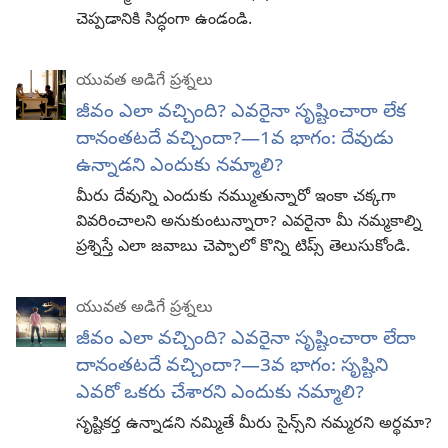
చెప్పడానికి సిద్ధంగా ఉండండి.
యువత అడిగే ప్రశ్నలు
జీవం ఎలా వచ్చింది? ఎవరైనా సృష్టించారా లేక
దానంతటదే వచ్చిందా?—1వ భాగం: దేవుడు
ఉన్నాడని ఎందుకు నమ్మాలి?
మీరు దేవున్ని ఎందుకు నమ్ముతున్నారో ఇంకా చక్కగా
వివరించాలని అనుకుంటున్నారా? ఎవరైనా మీ నమ్మకాల్ని
ప్రశ్నిస్తే ఎలా జవాబు చెప్పాలో కొన్ని టిప్స్‌ తెలుసుకోండి.
యువత అడిగే ప్రశ్నలు
జీవం ఎలా వచ్చింది? ఎవరైనా సృష్టించారా లేదా
దానంతటదే వచ్చిందా?—3వ భాగం: సృష్టిని
ఎవరో ఒకరు చేశారని ఎందుకు నమ్మాలి?
సృష్టికర్త ఉన్నాడని నమ్మితే మీరు సైన్స్‌ని నమ్మరని అర్థమా?