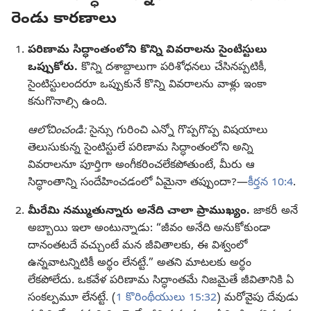
రెండు కారణాలు
పరిణామ సిద్ధాంతంలోని కొన్ని వివరాలను సైంటిస్టులు
ఒప్పుకోరు.
కొన్ని దశాబ్దాలుగా పరిశోధనలు చేసినప్పటికీ,
సైంటిస్టులందరూ ఒప్పుకునే కొన్ని వివరాలను వాళ్లు ఇంకా
కనుగొనాల్సి ఉంది.
ఆలోచించండి:
సైన్సు గురించి ఎన్నో గొప్పగొప్ప విషయాలు
తెలుసుకున్న సైంటిస్టులే పరిణామ సిద్ధాంతంలోని అన్ని
వివరాలనూ పూర్తిగా అంగీకరించలేకపోతుంటే, మీరు ఆ
సిద్ధాంతాన్ని సందేహించడంలో ఏమైనా తప్పుందా?—
కీర్తన 10:4
.
మీరేమి నమ్ముతున్నారు అనేది చాలా ప్రాముఖ్యం.
జాకరీ అనే
అబ్బాయి ఇలా అంటున్నాడు: “జీవం అనేది అనుకోకుండా
దానంతటదే వచ్చుంటే మన జీవితాలకు, ఈ విశ్వంలో
ఉన్నవాటన్నిటికీ అర్థం లేనట్టే.” అతని మాటలకు అర్థం
లేకపోలేదు. ఒకవేళ పరిణామ సిద్ధాంతమే నిజమైతే జీవితానికి ఏ
సంకల్పమూ లేనట్టే. (
1 కొరింథీయులు 15:32
) మరోవైపు దేవుడు