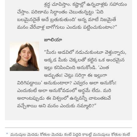
శ్రద్ధ చూపిస్తాం. కష్టాల్లో ఉన్నవాళ్లకు సహాయం
చేస్తాం. పరిణామ సిద్ధాంతం చెబుతున్నట్టు ‘ఏది
బలమైనదైతే అదే బ్రతుకుతుంది’ అన్న మాటే నిజమైతే
మనం వేరేవాళ్ల బాగోగులు ఎందుకు పట్టించుకుంటాం?”
జూలియా
“మీరు అడవిలో నడుచుకుంటూ వెళ్తున్నారు,
అక్కడ మీకు చెక్కలతో కట్టిన ఒక అందమైన
ఇల్లు కనిపించింది అనుకోండి. ‘ఎంత
అద్భుతం! చెట్లు సరిగ్గా ఈ ఇల్లుగా
విరిగిపడ్డాయి’ అనుకుంటారా? ఎవ్వరం అలా అనుకోం!
ఎందుకంటే అలా అనుకోవడంలో అర్థమే లేదు. మరి
అలాంటప్పుడు ఈ విశ్వంలో ఉన్నవన్నీ వాటంతటవే
వచ్చేశాయి అని మనం ఎందుకు నమ్మాలి?”
a
మనుషుల మెదడు కోతుల మెదడు కంటే పెద్దది కాబట్టే మనుషులు కోతుల కంటే