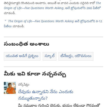
తెలివైనవాళ్లని కొంతమంది అంటారు. అయితే ఆ వాదన ఎందుకు సరైనది కాదో
The
Origin of Life—Five Questions Worth Asking
, అనే బ్రోషురులోని 28వ పేజీలో
చూడండి.
b
The Origin of Life—Five Questions Worth Asking
అనే బ్రోషురులోని 8-12
పేజీలు
చూడండి.
సంబంధిత అంశాలు
యువత అడిగే ప్రశ్నలు
స్కూల్‌
టీనేజర్లు, యౌవనులు
మీకు ఇవి కూడా నచ్చవచ్చు
వర్క్‌షీట్లు
దేవుడు ఉన్నాడని నేను ఎందుకు
నమ్ముతున్నాను?
మీ నమ్మకాల గురించి బెరుకు, భయం లేకుండా గౌరవంతో