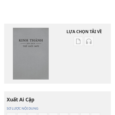
LỰA CHỌN TẢI VỀ
Tùy
Tùy
chọn
chọn
tải
tải
về
về
các
các
tài
phần
liệu
thu
điện
âm
tử
Kinh
Xuất Ai Cập
Kinh
Thánh
Thánh
—
SƠ LƯỢC NỘI DUNG
—
Bản