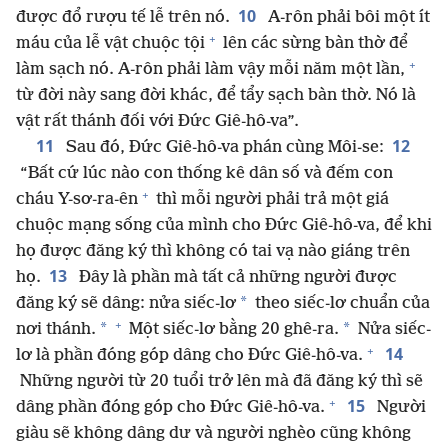
10
được đổ rượu tế lễ trên nó.
A-rôn phải bôi một ít
+
máu của lễ vật chuộc tội
lên các sừng bàn thờ để
+
làm sạch nó. A-rôn phải làm vậy mỗi năm một lần,
từ đời này sang đời khác, để tẩy sạch bàn thờ. Nó là
vật rất thánh đối với Đức Giê-hô-va”.
11
12
Sau đó, Đức Giê-hô-va phán cùng Môi-se:
“Bất cứ lúc nào con thống kê dân số và đếm con
+
cháu Y-sơ-ra-ên
thì mỗi người phải trả một giá
chuộc mạng sống của mình cho Đức Giê-hô-va, để khi
họ được đăng ký thì không có tai vạ nào giáng trên
13
họ.
Đây là phần mà tất cả những người được
*
đăng ký sẽ dâng: nửa siếc-lơ
theo siếc-lơ chuẩn của
+
*
*
nơi thánh.
Một siếc-lơ bằng 20 ghê-ra.
Nửa siếc-
+
14
lơ là phần đóng góp dâng cho Đức Giê-hô-va.
Những người từ 20 tuổi trở lên mà đã đăng ký thì sẽ
+
15
dâng phần đóng góp cho Đức Giê-hô-va.
Người
giàu sẽ không dâng dư và người nghèo cũng không