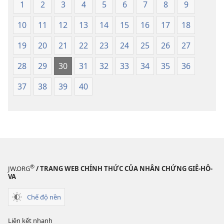
1
2
3
4
5
6
7
8
9
Bản
dịch
dịch
Thế
10
11
12
13
14
15
16
17
18
Thế
Giới
Giới
Mới
19
20
21
22
23
24
25
26
27
Mới
28
29
30
31
32
33
34
35
36
37
38
39
40
®
JW.ORG
/ TRANG WEB CHÍNH THỨC CỦA NHÂN CHỨNG GIÊ-HÔ-
VA
Chế độ nền
Liên kết nhanh