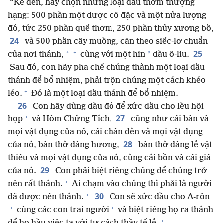
“Kế đến, hãy chọn những loại dầu thơm thượng
hạng: 500 phần một dược cô đặc và một nửa lượng
đó, tức 250 phần quế thơm, 250 phần thủy xương bồ,
24
và 500 phần cây muồng, cân theo siếc-lơ chuẩn
+
25
*
*
của nơi thánh,
cùng với một hin
dầu ô-liu.
Sau đó, con hãy pha chế chúng thành một loại dầu
thánh để bổ nhiệm, phải trộn chúng một cách khéo
+
léo.
Đó là một loại dầu thánh để bổ nhiệm.
26
Con hãy dùng dầu đó để xức dầu cho lều hội
+
27
họp
và Hòm Chứng Tích,
cũng như cái bàn và
mọi vật dụng của nó, cái chân đèn và mọi vật dụng
28
của nó, bàn thờ dâng hương,
bàn thờ dâng lễ vật
thiêu và mọi vật dụng của nó, cùng cái bồn và cái giá
29
của nó.
Con phải biệt riêng chúng để chúng trở
+
nên rất thánh.
Ai chạm vào chúng thì phải là người
+
30
đã được nên thánh.
Con sẽ xức dầu cho A-rôn
+
+
cùng các con trai người
và biệt riêng họ ra thánh
+
để họ hầu việc ta với tư cách thầy tế lễ.