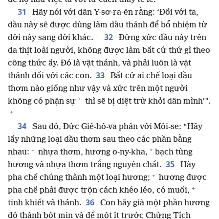
31
Hãy nói với dân Y-sơ-ra-ên rằng: ‘Đối với ta,
dầu này sẽ được dùng làm dầu thánh để bổ nhiệm từ
+
32
đời này sang đời khác.
Đừng xức dầu này trên
da thịt loài người, không được làm bất cứ thứ gì theo
công thức ấy. Đó là vật thánh, và phải luôn là vật
33
thánh đối với các con.
Bất cứ ai chế loại dầu
thơm nào giống như vậy và xức trên một người
*
không có phận sự
thì sẽ bị diệt trừ khỏi dân mình’”.
+
34
Sau đó, Đức Giê-hô-va phán với Môi-se: “Hãy
lấy những loại dầu thơm sau theo các phần bằng
+
*
nhau:
nhựa thơm, hương o-ny-kha,
bạch tùng
35
hương và nhựa thơm trắng nguyên chất.
Hãy
+
pha chế chúng thành một loại hương;
hương được
+
pha chế phải được trộn cách khéo léo, có muối,
36
tinh khiết và thánh.
Con hãy giã một phần hương
đó thành bột mịn và để một ít trước Chứng Tích