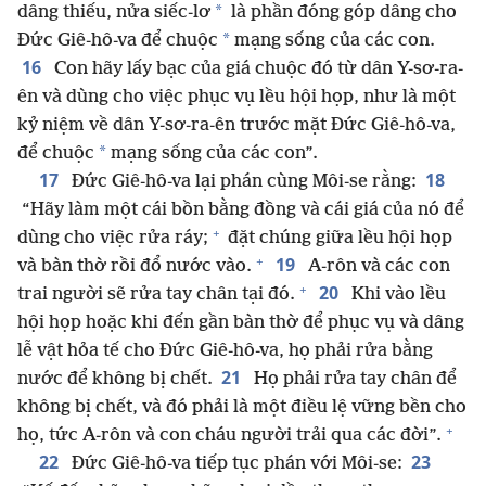
*
dâng thiếu, nửa siếc-lơ
là phần đóng góp dâng cho
*
Đức Giê-hô-va để chuộc
mạng sống của các con.
16
Con hãy lấy bạc của giá chuộc đó từ dân Y-sơ-ra-
ên và dùng cho việc phục vụ lều hội họp, như là một
kỷ niệm về dân Y-sơ-ra-ên trước mặt Đức Giê-hô-va,
*
để chuộc
mạng sống của các con”.
17
18
Đức Giê-hô-va lại phán cùng Môi-se rằng:
“Hãy làm một cái bồn bằng đồng và cái giá của nó để
+
dùng cho việc rửa ráy;
đặt chúng giữa lều hội họp
+
19
và bàn thờ rồi đổ nước vào.
A-rôn và các con
+
20
trai người sẽ rửa tay chân tại đó.
Khi vào lều
hội họp hoặc khi đến gần bàn thờ để phục vụ và dâng
lễ vật hỏa tế cho Đức Giê-hô-va, họ phải rửa bằng
21
nước để không bị chết.
Họ phải rửa tay chân để
không bị chết, và đó phải là một điều lệ vững bền cho
+
họ, tức A-rôn và con cháu người trải qua các đời”.
22
23
Đức Giê-hô-va tiếp tục phán với Môi-se: