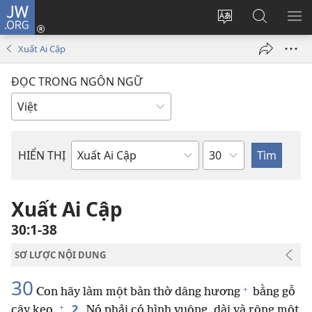
JW.ORG
Đăng
nhập
Thay
Tìm
HI
(mở
đổi
kiếm
BẢ
Xuất Ai Cập
cửa
ngôn
JW.ORG
CH
sổ
ngữ
ĐỌC TRONG NGÔN NGỮ
mới)
của
trang
Chương
HIỂN THỊ
Sách
trong
Kinh
Xuất Ai Cập
Thánh
30:1-38
SƠ LƯỢC NỘI DUNG
30
+
Con hãy làm một bàn thờ dâng hương
bằng gỗ
+
2
cây keo.
Nó phải có hình vuông, dài và rộng một