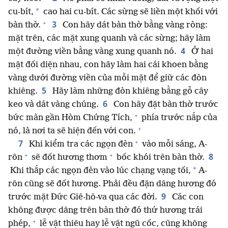
*
cu-bít,
cao hai cu-bít. Các sừng sẽ liền một khối với
+
3
bàn thờ.
Con hãy dát bàn thờ bằng vàng ròng:
mặt trên, các mặt xung quanh và các sừng; hãy làm
4
một đường viền bằng vàng xung quanh nó.
Ở hai
mặt đối diện nhau, con hãy làm hai cái khoen bằng
vàng dưới đường viền của mỗi mặt để giữ các đòn
5
khiêng.
Hãy làm những đòn khiêng bằng gỗ cây
6
keo và dát vàng chúng.
Con hãy đặt bàn thờ trước
+
bức màn gần Hòm Chứng Tích,
phía trước nắp của
+
nó, là nơi ta sẽ hiện đến với con.
+
7
Khi kiểm tra các ngọn đèn
vào mỗi sáng, A-
+
+
8
rôn
sẽ đốt hương thơm
bốc khói trên bàn thờ.
*
Khi thắp các ngọn đèn vào lúc chạng vạng tối,
A-
rôn cũng sẽ đốt hương. Phải đều đặn dâng hương đó
9
trước mặt Đức Giê-hô-va qua các đời.
Các con
không được dâng trên bàn thờ đó thứ hương trái
+
phép,
lễ vật thiêu hay lễ vật ngũ cốc, cũng không