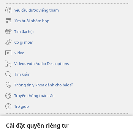
Yêu cầu được viếng thăm
Tìm buổi nhóm họp
(mở
cửa
Tìm đại hội
(mở
sổ
cửa
mới)
Có gì mới?
sổ
mới)
Video
Videos with Audio Descriptions
Tìm kiếm
Thông tin y khoa dành cho bác sĩ
Truyền thông toàn cầu
Trợ giúp
Đóng góp
(mở
Cài đặt quyền riêng tư
cửa