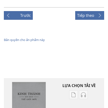
Trước
Tiếp theo
Bản quyền cho ấn phẩm này
LỰA CHỌN TẢI VỀ
Tùy
Tùy
chọn
chọn