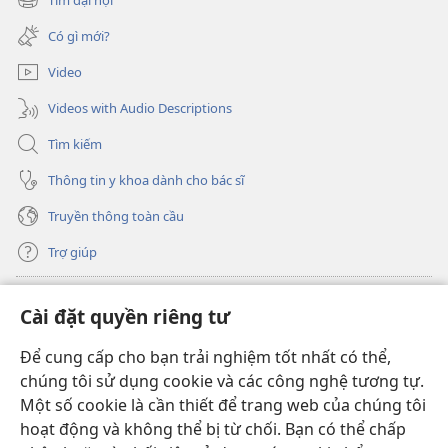
(mở
sổ
cửa
mới)
Có gì mới?
sổ
mới)
Video
Videos with Audio Descriptions
Tìm kiếm
Thông tin y khoa dành cho bác sĩ
Truyền thông toàn cầu
Trợ giúp
Đóng góp
(mở
Cài đặt quyền riêng tư
cửa
sổ
Để cung cấp cho bạn trải nghiệm tốt nhất có thể,
THƯ VIỆN TRỰC TUYẾN Tháp Canh
(mở
mới)
chúng tôi sử dụng cookie và các công nghệ tương tự.
cửa
®
JW Hub
Một số cookie là cần thiết để trang web của chúng tôi
sổ
(mở
mới)
hoạt động và không thể bị từ chối. Bạn có thể chấp
cửa
®
JW Library