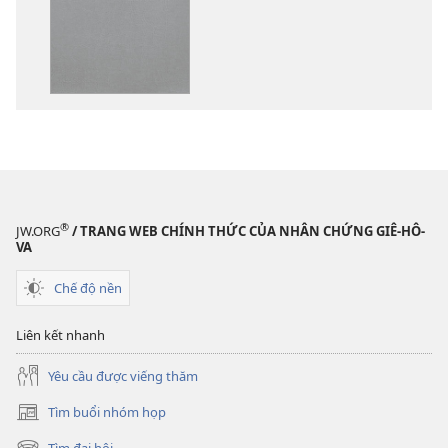
tải
tải
về
về
các
các
tài
phần
liệu
thu
điện
âm
tử
Kinh
Kinh
Thánh
Thánh
—
—
Bản
®
JW.ORG
/ TRANG WEB CHÍNH THỨC CỦA NHÂN CHỨNG GIÊ-HÔ-
Bản
dịch
VA
dịch
Thế
Chế độ nền
Thế
Giới
Giới
Mới
Liên kết nhanh
Mới
Yêu cầu được viếng thăm
Tìm buổi nhóm họp
(mở
cửa
Tìm đại hội