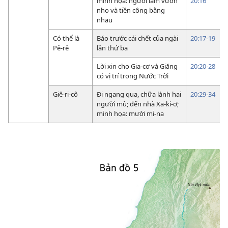
minh họa: người làm vườn
20:16
nho và tiền công bằng
nhau
Có thể là
Báo trước cái chết của ngài
20:17-19
Pê-rê
lần thứ ba
Lời xin cho Gia-cơ và Giăng
20:20-28
có vị trí trong Nước Trời
Giê-ri-cô
Đi ngang qua, chữa lành hai
20:29-34
người mù; đến nhà Xa-ki-ơ;
minh họa: mười mi-na