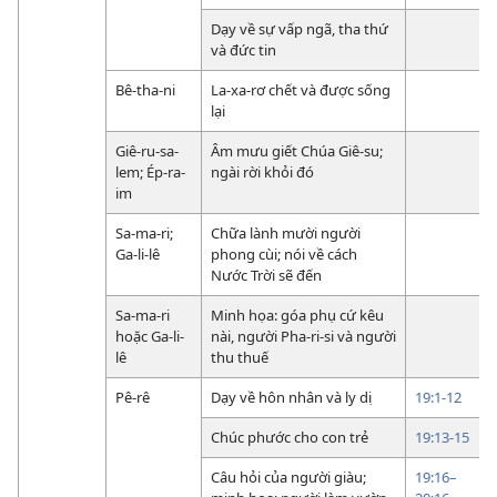
Dạy về sự vấp ngã, tha thứ
và đức tin
Bê-tha-ni
La-xa-rơ chết và được sống
lại
Giê-ru-sa-
Âm mưu giết Chúa Giê-su;
lem; Ép-ra-
ngài rời khỏi đó
im
Sa-ma-ri;
Chữa lành mười người
Ga-li-lê
phong cùi; nói về cách
Nước Trời sẽ đến
Sa-ma-ri
Minh họa: góa phụ cứ kêu
hoặc Ga-li-
nài, người Pha-ri-si và người
lê
thu thuế
Pê-rê
Dạy về hôn nhân và ly dị
19:1-12
Chúc phước cho con trẻ
19:13-15
Câu hỏi của người giàu;
19:16–