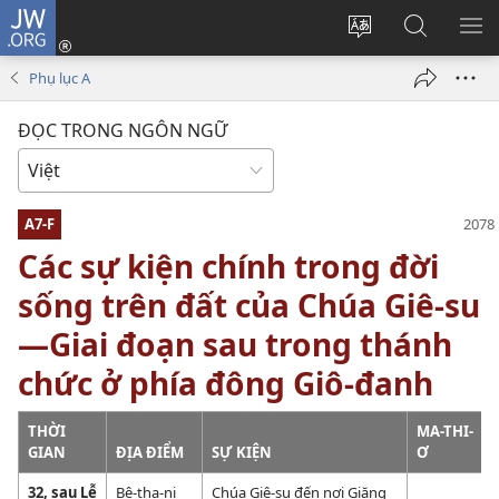
JW.ORG
Đăng
nhập
Thay
Tìm
HI
(mở
đổi
kiếm
BẢ
Phụ lục A
cửa
ngôn
JW.ORG
CH
sổ
ngữ
ĐỌC TRONG NGÔN NGỮ
mới)
của
trang
A7-F
Các sự kiện chính trong đời
sống trên đất của Chúa Giê-su
—Giai đoạn sau trong thánh
chức ở phía đông Giô-đanh
THỜI
MA-THI-
GIAN
ĐỊA ĐIỂM
SỰ KIỆN
Ơ
32, sau Lễ
Bê-tha-ni
Chúa Giê-su đến nơi Giăng