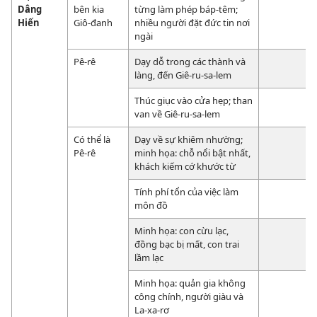
Dâng
bên kia
từng làm phép báp-têm;
Hiến
Giô-đanh
nhiều người đặt đức tin nơi
ngài
Pê-rê
Dạy dỗ trong các thành và
làng, đến Giê-ru-sa-lem
Thúc giục vào cửa hẹp; than
van về Giê-ru-sa-lem
Có thể là
Dạy về sự khiêm nhường;
Pê-rê
minh họa: chỗ nổi bật nhất,
khách kiếm cớ khước từ
Tính phí tổn của việc làm
môn đồ
Minh họa: con cừu lạc,
đồng bạc bị mất, con trai
lầm lạc
Minh họa: quản gia không
công chính, người giàu và
La-xa-rơ