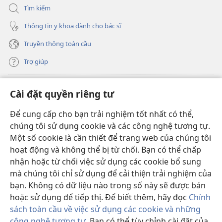
Tìm kiếm
Thông tin y khoa dành cho bác sĩ
Truyền thông toàn cầu
Trợ giúp
Đóng góp
(mở
Cài đặt quyền riêng tư
cửa
sổ
Để cung cấp cho bạn trải nghiệm tốt nhất có thể,
THƯ VIỆN TRỰC TUYẾN Tháp Canh
(mở
mới)
chúng tôi sử dụng cookie và các công nghệ tương tự.
cửa
®
JW Hub
Một số cookie là cần thiết để trang web của chúng tôi
sổ
(mở
mới)
hoạt động và không thể bị từ chối. Bạn có thể chấp
cửa
®
JW Library
sổ
nhận hoặc từ chối việc sử dụng các cookie bổ sung
mới)
mà chúng tôi chỉ sử dụng để cải thiện trải nghiệm của
Thư viện Tháp Canh
bạn. Không có dữ liệu nào trong số này sẽ được bán
hoặc sử dụng để tiếp thị. Để biết thêm, hãy đọc
Chính
sách toàn cầu về việc sử dụng các cookie và những
công nghệ tương tự
. Bạn có thể tùy chỉnh cài đặt của