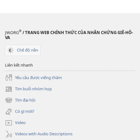
®
JW.ORG
/ TRANG WEB CHÍNH THỨC CỦA NHÂN CHỨNG GIÊ-HÔ-
VA
Chế độ nền
Liên kết nhanh
Yêu cầu được viếng thăm
Tìm buổi nhóm họp
(mở
cửa
Tìm đại hội
(mở
sổ
cửa
mới)
Có gì mới?
sổ
mới)
Video
Videos with Audio Descriptions