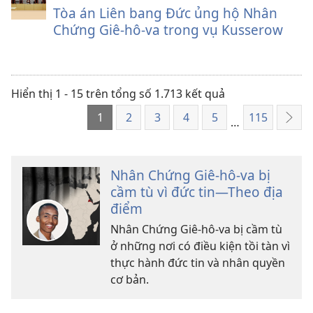
Tòa án Liên bang Đức ủng hộ Nhân
Chứng Giê-hô-va trong vụ Kusserow
Hiển thị 1 - 15 trên tổng số 1.713 kết quả
1
2
3
4
5
115
…
Tiếp
the
Nhân Chứng Giê-hô-va bị
cầm tù vì đức tin—Theo địa
điểm
Nhân Chứng Giê-hô-va bị cầm tù
ở những nơi có điều kiện tồi tàn vì
thực hành đức tin và nhân quyền
cơ bản.