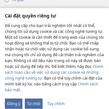
Đóng góp
(mở
Cài đặt quyền riêng tư
cửa
sổ
Để cung cấp cho bạn trải nghiệm tốt nhất có thể,
THƯ VIỆN TRỰC TUYẾN Tháp Canh
(mở
mới)
chúng tôi sử dụng cookie và các công nghệ tương tự.
cửa
®
JW Hub
Một số cookie là cần thiết để trang web của chúng tôi
sổ
(mở
mới)
hoạt động và không thể bị từ chối. Bạn có thể chấp
cửa
®
JW Library
sổ
nhận hoặc từ chối việc sử dụng các cookie bổ sung
mới)
mà chúng tôi chỉ sử dụng để cải thiện trải nghiệm của
Thư viện Tháp Canh
bạn. Không có dữ liệu nào trong số này sẽ được bán
hoặc sử dụng để tiếp thị. Để biết thêm, hãy đọc
Chính
sách toàn cầu về việc sử dụng các cookie và những
công nghệ tương tự
. Bạn có thể tùy chỉnh cài đặt của
Copyright
© 2026 Watch Tower Bible and Tract Society of Pennsylvania.
mình bất kỳ lúc nào bằng cách truy cập
Chính sách
ĐIỀU KHOẢN SỬ DỤNG
|
CHÍNH SÁCH BẢO MẬT
|
CÀI ĐẶT QUYỀN
bảo mật
.
RIÊNG TƯ
Đồng ý
Từ chối
Tùy chỉnh