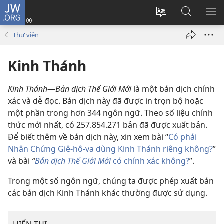
JW.ORG
Đăng
nhập
Thay
Tìm
HI
(mở
đổi
kiếm
BẢ
Thư viện
cửa
ngôn
JW.ORG
CH
sổ
ngữ
Kinh Thánh
mới)
của
trang
Kinh Thánh
—
Bản dịch Thế Giới Mới
là một bản dịch chính
xác và dễ đọc. Bản dịch này đã được in trọn bộ hoặc
một phần trong hơn
344
ngôn ngữ. Theo số liệu chính
thức mới nhất, có
257.854.271
bản đã được xuất bản.
Để biết thêm về bản dịch này, xin xem bài “
Có phải
Nhân Chứng Giê-hô-va dùng Kinh Thánh riêng không?
”
và bài
“
Bản dịch Thế Giới Mới
có chính xác không?
”.
Trong một số ngôn ngữ, chúng ta được phép xuất bản
các bản dịch Kinh Thánh khác thường được sử dụng.