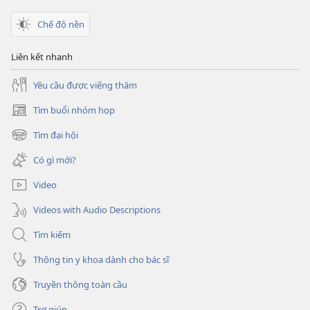
tử
Thánh
Chế độ nền
Kinh
Hội
Liên kết nhanh
Yêu cầu được viếng thăm
Tìm buổi nhóm họp
(mở
cửa
Tìm đại hội
(mở
sổ
cửa
mới)
Có gì mới?
sổ
mới)
Video
Videos with Audio Descriptions
Tìm kiếm
Thông tin y khoa dành cho bác sĩ
Truyền thông toàn cầu
Trợ giúp