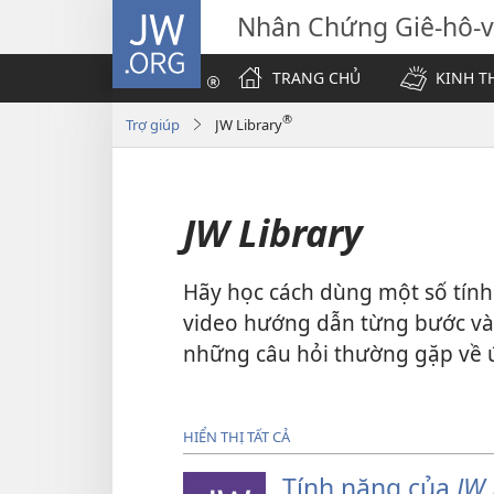
JW.ORG
Nhân Chứng Giê-hô-
TRANG CHỦ
KINH T
®
Trợ giúp
JW Library
JW Library
Hãy học cách dùng một số tín
video hướng dẫn từng bước và 
những câu hỏi thường gặp về 
HIỂN THỊ TẤT CẢ
Tính năng của
JW 