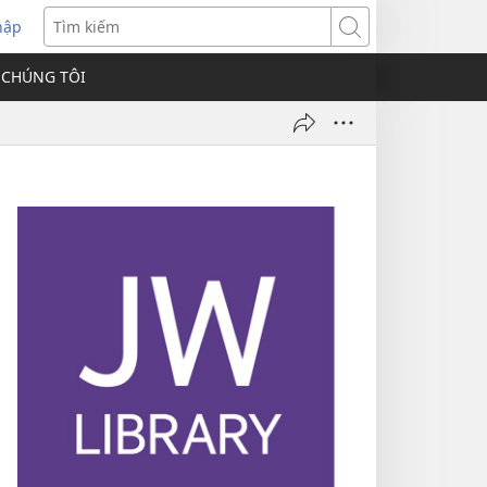
hập
Tìm
kiếm
 CHÚNG TÔI