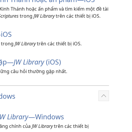
Kinh Thánh hoặc ấn phẩm và tìm kiếm một đề tài
Scriptures
trong
JW Library
trên các thiết bị iOS.
—iOS
 trong
JW Library
trên các thiết bị iOS.
ặp​—
JW Library
(iOS)
những câu hỏi thường gặp nhất.
ndows
Hiển
thị
thêm
JW Library
​—Windows
năng chính của
JW Library
trên các thiết bị