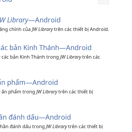
Hiển
thị
thêm
JW Library
​—Android
năng chính của
JW Library
trên các thiết bị Android.
 các bản Kinh Thánh​—Android
lý các bản Kinh Thánh trong
JW Library
trên các
ý ấn phẩm​—Android
lý ấn phẩm trong
JW Library
trên các thiết bị
hần đánh dấu​—Android
 phần đánh dấu trong
JW Library
trên các thiết bị