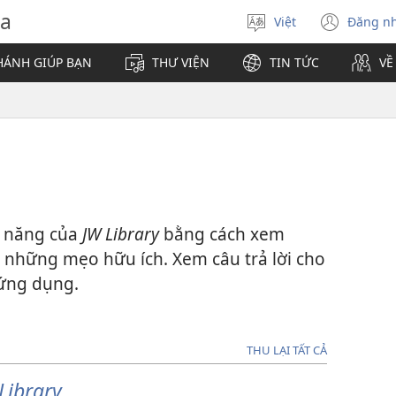
va
Việt
Đăng n
Chọn
(mở
ngôn
cửa
HÁNH GIÚP BẠN
THƯ VIỆN
TIN TỨC
VỀ
ngữ
sổ
mới)
h năng của
JW Library
bằng cách xem
những mẹo hữu ích. Xem câu trả lời cho
ứng dụng.
THU LẠI TẤT CẢ
Library