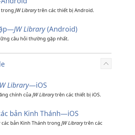
—Android
 trong
JW Library
trên các thiết bị Android.
ặp​—
JW Library
(Android)
những câu hỏi thường gặp nhất.
le
Hiển
thị
thêm
JW Library
​—iOS
năng chính của
JW Library
trên các thiết bị iOS.
 các bản Kinh Thánh​—iOS
lý các bản Kinh Thánh trong
JW Library
trên các