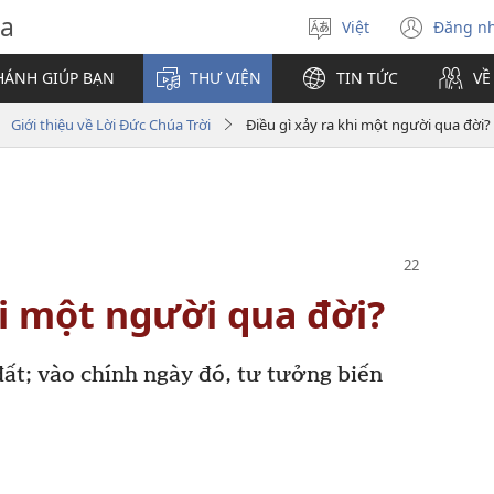
va
Việt
Đăng n
Chọn
(mở
ngôn
cửa
HÁNH GIÚP BẠN
THƯ VIỆN
TIN TỨC
VỀ
ngữ
sổ
mới)
Giới thiệu về Lời Đức Chúa Trời
Điều gì xảy ra khi một người qua đời?
hi một người qua đời?
đất; vào chính ngày đó, tư tưởng biến