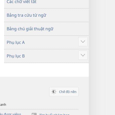
Các chữ viết tắt
Bảng tra cứu từ ngữ
Bảng chú giải thuật ngữ
Phụ lục A
Hiển
thị
Phụ lục B
thêm
Hiển
thị
thêm
Chế độ nền
hanh
ầu được viếng
Tìm buổi nhóm họp