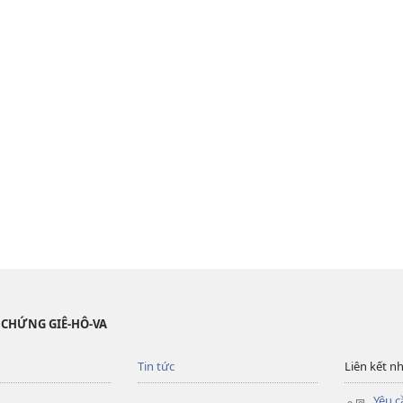
 CHỨNG GIÊ-HÔ-VA
Tin tức
Liên kết n
Yêu c