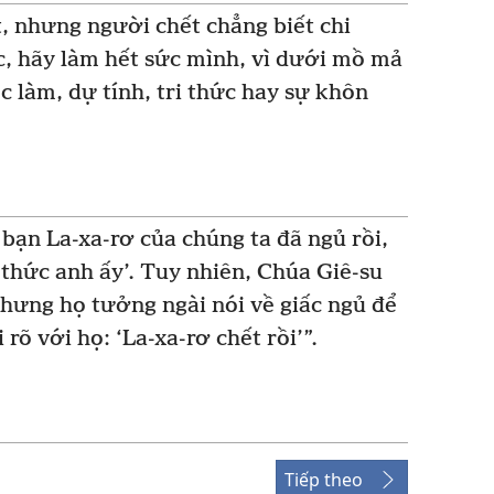
, nhưng người chết chẳng biết chi
ợc, hãy làm hết sức mình, vì dưới mồ mả
ệc làm, dự tính, tri thức hay sự khôn
 bạn La-xa-rơ của chúng ta đã ngủ rồi,
thức anh ấy’. Tuy nhiên, Chúa Giê-su
 Nhưng họ tưởng ngài nói về giấc ngủ để
rõ với họ: ‘La-xa-rơ chết rồi’”.
Tiếp theo