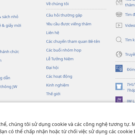
Về chúng tôi
thăm
Tìm đ
Câu hỏi thường gặp
 sách nhỏ
(mở
cửa
Yêu cầu được viếng thăm
Vide
 & giấy mời
sổ
Liên hệ
mới)
Tìm 
Các chuyến tham quan Bê-tên
Các buổi nhóm họp
thánh chức
Truyề
Lễ Tưởng Niệm
h
Đại hội
Đón
(mở
Các hoạt động
cửa
ng dẫn
sổ
THƯ
Kinh nghiệm
 thông JW
mới)
(mở
Thá
Thế giới
cửa
JW L
sổ
mới)
Kinh Thánh thu âm
nh Thánh sống động
thể, chúng tôi sử dụng cookie và các công nghệ tương tự. M
 Bạn có thể chấp nhận hoặc từ chối việc sử dụng các cookie 