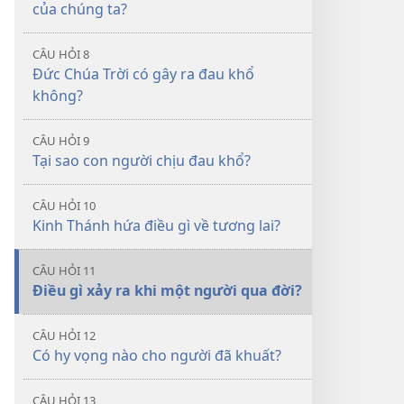
của chúng ta?
CÂU HỎI 8
Đức Chúa Trời có gây ra đau khổ
không?
CÂU HỎI 9
Tại sao con người chịu đau khổ?
CÂU HỎI 10
Kinh Thánh hứa điều gì về tương lai?
CÂU HỎI 11
Điều gì xảy ra khi một người qua đời?
CÂU HỎI 12
Có hy vọng nào cho người đã khuất?
CÂU HỎI 13