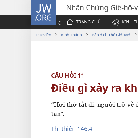
JW.ORG
Nhân Chứng Giê-hô-
TRANG CHỦ
KINH T
Thư viện
Kinh Thánh
Bản dịch Thế Giới Mới
CÂU HỎI 11
Điều gì xảy ra k
“Hơi thở tắt đi, người trở về 
tan”.
Thi thiên 146:4