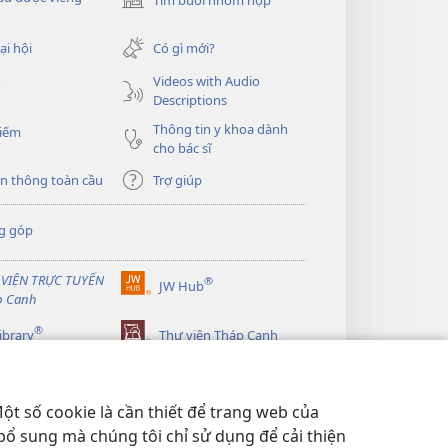
(mở
cửa
sổ
ại hội
Có gì mới?
mới)
Videos with Audio
o
Descriptions
Thông tin y khoa dành
kiếm
cho bác sĩ
n thông toàn cầu
Trợ giúp
g góp
 VIỆN TRỰC TUYẾN
®
JW Hub
(mở
p Canh
cửa
®
sổ
ibrary
Thư viện Tháp Canh
mới)
ột số cookie là cần thiết để trang web của
bổ sung mà chúng tôi chỉ sử dụng để cải thiện