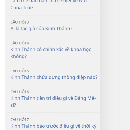
Làm thế nào bạn có thể biết về Đức
dịch
Thế
Chúa Trời?
Thế
Giới
Giới
Mới
CÂU HỎI 3
Mới
Ai là tác giả của Kinh Thánh?
CÂU HỎI 4
Kinh Thánh có chính xác về khoa học
không?
CÂU HỎI 5
Kinh Thánh chứa đựng thông điệp nào?
CÂU HỎI 6
Kinh Thánh tiên tri điều gì về Đấng Mê-
si?
CÂU HỎI 7
Kinh Thánh báo trước điều gì về thời kỳ