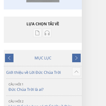
LỰA CHỌN TẢI VỀ
Tùy
Tùy
chọn
chọn
tải
tải
về
về
MỤC LỤC
các
các
Trước
Tiếp
tài
phần
theo
liệu
thu
Giới thiệu về Lời Đức Chúa Trời
Hiển
điện
âm
thị
tử
Kinh
CÂU HỎI 1
thêm
Kinh
Thánh
Đức Chúa Trời là ai?
Thánh
—
—
Bản
CÂU HỎI 2
Bản
dịch