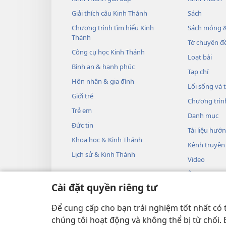
Giải thích câu Kinh Thánh
Sách
Chương trình tìm hiểu Kinh
Sách mỏng &
Thánh
Tờ chuyên đề
Công cụ học Kinh Thánh
Loạt bài
Bình an & hạnh phúc
Tạp chí
Hôn nhân & gia đình
Lối sống và 
Giới trẻ
Chương trìn
Trẻ em
Danh mục
Đức tin
Tài liệu hướ
Khoa học & Kinh Thánh
Kênh truyền
Lịch sử & Kinh Thánh
Video
Âm nhạc
Cài đặt quyền riêng tư
Các vở kịch 
Phần đọc Ki
Để cung cấp cho bạn trải nghiệm tốt nhất có 
chúng tôi hoạt động và không thể bị từ chối.