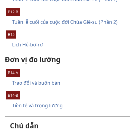
B12-B
Tuần lễ cuối của cuộc đời Chúa Giê-su (Phần 2)
B15
Lịch Hê-bơ-rơ
Đơn vị đo lường
B14-A
Trao đổi và buôn bán
B14-B
Tiền tệ và trọng lượng
Chú dẫn