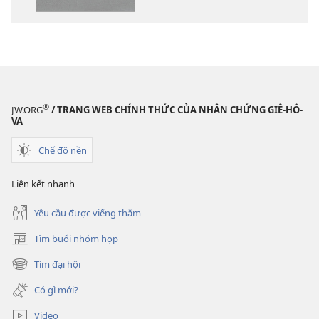
liệu
thu
điện
âm
tử
Kinh
Kinh
Thánh
Thánh
—
—
Bản
®
JW.ORG
/ TRANG WEB CHÍNH THỨC CỦA NHÂN CHỨNG GIÊ-HÔ-
Bản
dịch
VA
dịch
Thế
Chế độ nền
Thế
Giới
Giới
Mới
Liên kết nhanh
Mới
Yêu cầu được viếng thăm
Tìm buổi nhóm họp
(mở
cửa
Tìm đại hội
(mở
sổ
cửa
mới)
Có gì mới?
sổ
mới)
Video