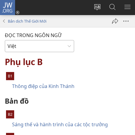
JW.ORG
Đăng
nhập
Thay
Tìm
HI
(mở
đổi
kiếm
BẢ
Bản dịch Thế Giới Mới
cửa
ngôn
JW.ORG
CH
sổ
ngữ
ĐỌC TRONG NGÔN NGỮ
mới)
của
trang
Phụ lục B
B1
Thông điệp của Kinh Thánh
Bản đồ
B2
Sáng thế và hành trình của các tộc trưởng