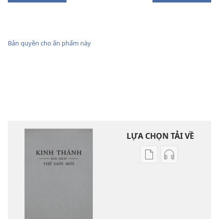
Bản quyền cho ấn phẩm này
LỰA CHỌN TẢI VỀ
Tùy
Tùy
chọn
chọn
tải
tải
về
về
các
các
tài
phần