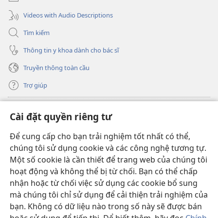
Videos with Audio Descriptions
Tìm kiếm
Thông tin y khoa dành cho bác sĩ
Truyền thông toàn cầu
Trợ giúp
Đóng góp
(mở
Cài đặt quyền riêng tư
cửa
sổ
Để cung cấp cho bạn trải nghiệm tốt nhất có thể,
THƯ VIỆN TRỰC TUYẾN Tháp Canh
(mở
mới)
chúng tôi sử dụng cookie và các công nghệ tương tự.
cửa
®
JW Hub
Một số cookie là cần thiết để trang web của chúng tôi
sổ
(mở
mới)
hoạt động và không thể bị từ chối. Bạn có thể chấp
cửa
®
JW Library
sổ
nhận hoặc từ chối việc sử dụng các cookie bổ sung
mới)
mà chúng tôi chỉ sử dụng để cải thiện trải nghiệm của
Thư viện Tháp Canh
bạn. Không có dữ liệu nào trong số này sẽ được bán