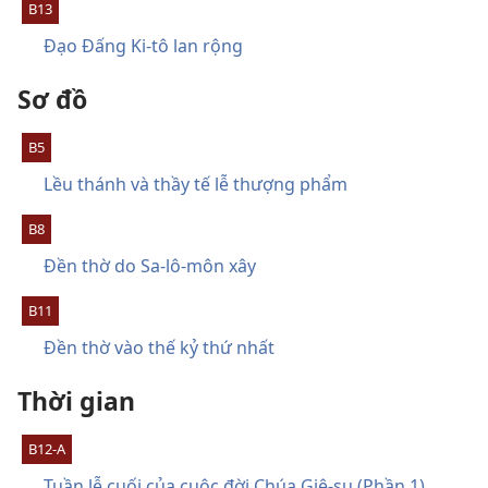
B13
Đạo Đấng Ki-tô lan rộng
Sơ đồ
B5
Lều thánh và thầy tế lễ thượng phẩm
B8
Đền thờ do Sa-lô-môn xây
B11
Đền thờ vào thế kỷ thứ nhất
Thời gian
B12-A
Tuần lễ cuối của cuộc đời Chúa Giê-su (Phần 1)