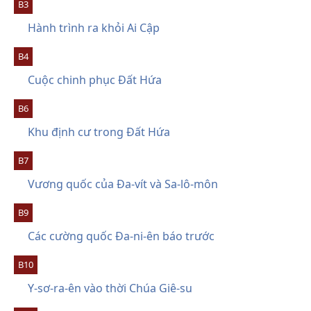
B3
Hành trình ra khỏi Ai Cập
B4
Cuộc chinh phục Đất Hứa
B6
Khu định cư trong Đất Hứa
B7
Vương quốc của Đa-vít và Sa-lô-môn
B9
Các cường quốc Đa-ni-ên báo trước
B10
Y-sơ-ra-ên vào thời Chúa Giê-su