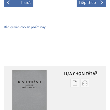
Trước
Tiếp theo
Bản quyền cho ấn phẩm này
LỰA CHỌN TẢI VỀ
Tùy
Tùy
chọn
chọn
tải
tải
về
về
các
các