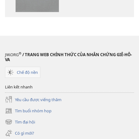
tài
phần
liệu
thu
điện
âm
tử
Kinh
Kinh
Thánh
Thánh
—
—
Bản
®
JW.ORG
/ TRANG WEB CHÍNH THỨC CỦA NHÂN CHỨNG GIÊ-HÔ-
Bản
dịch
VA
dịch
Thế
Chế độ nền
Thế
Giới
Giới
Mới
Liên kết nhanh
Mới
Yêu cầu được viếng thăm
Tìm buổi nhóm họp
(mở
cửa
Tìm đại hội
(mở
sổ
cửa
mới)
Có gì mới?
sổ