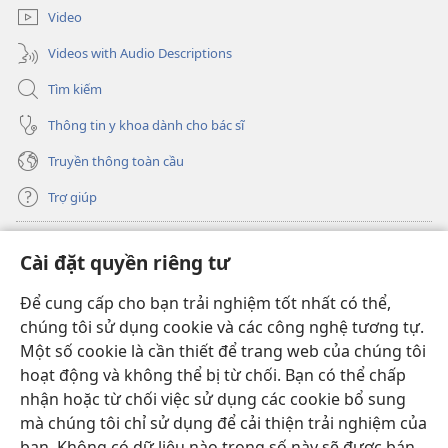
mới)
Video
Videos with Audio Descriptions
Tìm kiếm
Thông tin y khoa dành cho bác sĩ
Truyền thông toàn cầu
Trợ giúp
Đóng góp
(mở
Cài đặt quyền riêng tư
cửa
sổ
Để cung cấp cho bạn trải nghiệm tốt nhất có thể,
THƯ VIỆN TRỰC TUYẾN Tháp Canh
(mở
mới)
chúng tôi sử dụng cookie và các công nghệ tương tự.
cửa
®
JW Hub
Một số cookie là cần thiết để trang web của chúng tôi
sổ
(mở
mới)
hoạt động và không thể bị từ chối. Bạn có thể chấp
cửa
®
JW Library
sổ
nhận hoặc từ chối việc sử dụng các cookie bổ sung
mới)
mà chúng tôi chỉ sử dụng để cải thiện trải nghiệm của
Thư viện Tháp Canh
bạn. Không có dữ liệu nào trong số này sẽ được bán