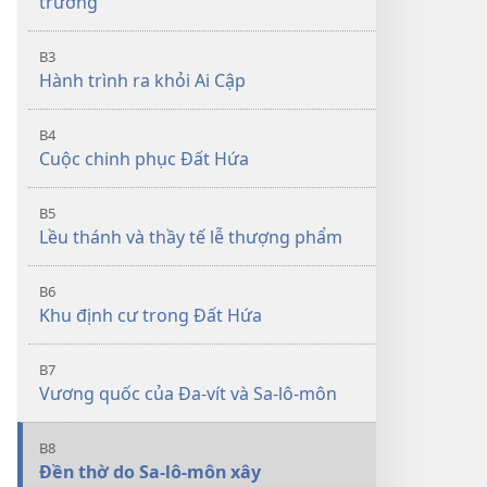
trưởng
B3
Hành trình ra khỏi Ai Cập
B4
Cuộc chinh phục Đất Hứa
B5
Lều thánh và thầy tế lễ thượng phẩm
B6
Khu định cư trong Đất Hứa
B7
Vương quốc của Đa-vít và Sa-lô-môn
B8
Đền thờ do Sa-lô-môn xây