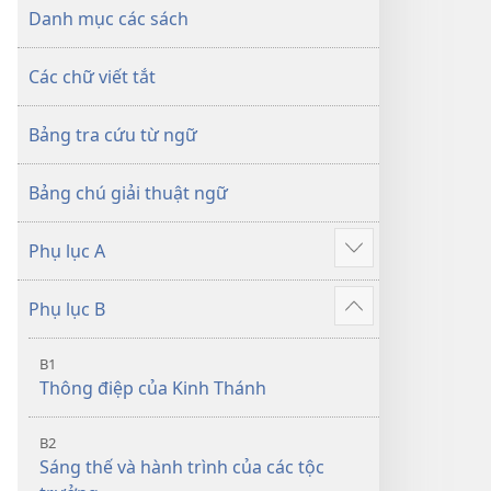
dịch
Thế
Danh mục các sách
Thế
Giới
Giới
Mới
Các chữ viết tắt
Mới
Bảng tra cứu từ ngữ
Bảng chú giải thuật ngữ
Phụ lục A
Hiển
thị
Phụ lục B
thêm
Hiển
thị
B1
thêm
Thông điệp của Kinh Thánh
B2
Sáng thế và hành trình của các tộc