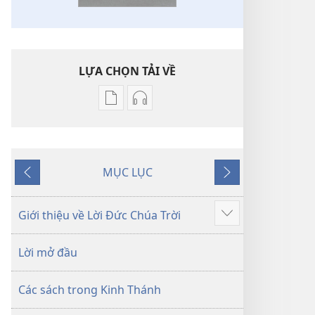
LỰA CHỌN TẢI VỀ
Tùy
Tùy
chọn
chọn
tải
tải
về
về
MỤC LỤC
các
các
Trước
Tiếp
tài
phần
theo
liệu
thu
Giới thiệu về Lời Đức Chúa Trời
Hiển
điện
âm
thị
tử
Kinh
Lời mở đầu
thêm
Kinh
Thánh
Thánh
—
Các sách trong Kinh Thánh
—
Bản
Bản
dịch