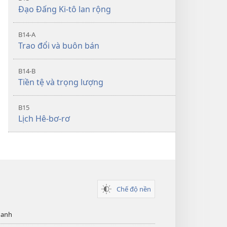
Đạo Đấng Ki-tô lan rộng
B14-A
Trao đổi và buôn bán
B14-B
Tiền tệ và trọng lượng
B15
Lịch Hê-bơ-rơ
Chế độ nền
hanh