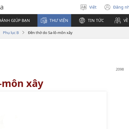
va
Việt
Đăng n
Chọn
(mở
ngôn
cửa
HÁNH GIÚP BẠN
THƯ VIỆN
TIN TỨC
VỀ
ngữ
sổ
mới)
Phụ lục B
Đền thờ do Sa-lô-môn xây
ô-môn xây