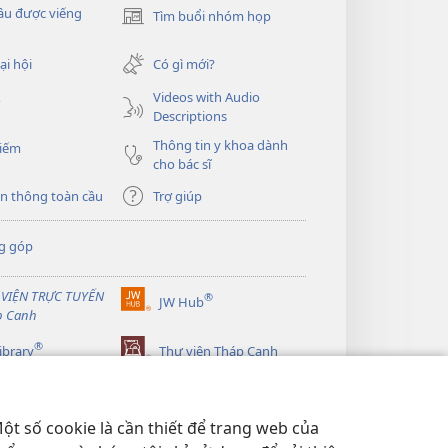
ầu được viếng
Tìm buổi nhóm họp
(mở
cửa
sổ
ại hội
Có gì mới?
mới)
Videos with Audio
o
Descriptions
Thông tin y khoa dành
kiếm
cho bác sĩ
n thông toàn cầu
Trợ giúp
g góp
 VIỆN TRỰC TUYẾN
®
JW Hub
(mở
p Canh
cửa
®
sổ
ibrary
Thư viện Tháp Canh
mới)
ột số cookie là cần thiết để trang web của