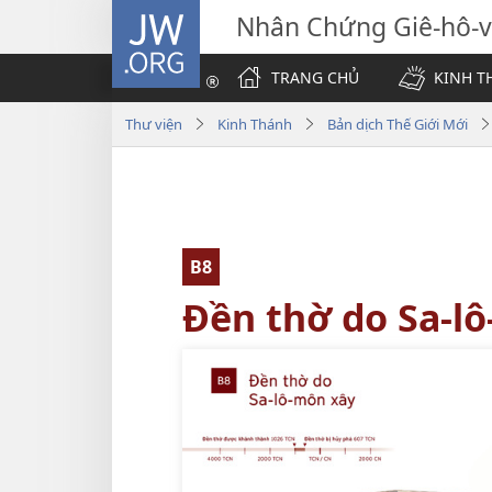
JW.ORG
Nhân Chứng Giê-hô-
TRANG CHỦ
KINH T
Thư viện
Kinh Thánh
Bản dịch Thế Giới Mới
B8
Đền thờ do Sa-l