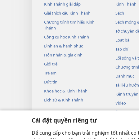
Kinh Thánh giải đáp
Kinh Thánh
Giải thích câu Kinh Thánh
Sách
Chương trình tìm hiểu Kinh
Sách mỏng &
Thánh
Tờ chuyên đề
Công cụ học Kinh Thánh
Loạt bài
Bình an & hạnh phúc
Tạp chí
Hôn nhân & gia đình
Lối sống và 
Giới trẻ
Chương trìn
Trẻ em
Danh mục
Đức tin
Tài liệu hướ
Khoa học & Kinh Thánh
Kênh truyền
Lịch sử & Kinh Thánh
Video
Âm nhạc
Cài đặt quyền riêng tư
Các vở kịch 
Phần đọc Ki
Để cung cấp cho bạn trải nghiệm tốt nhất có 