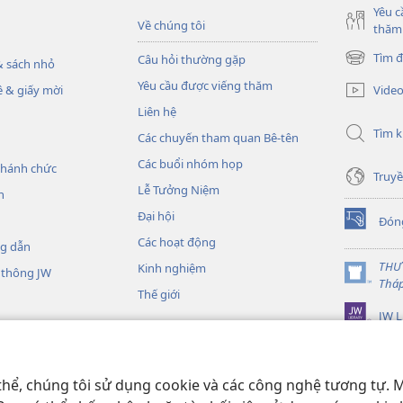
Yêu c
Về chúng tôi
thăm
Tìm đ
Câu hỏi thường gặp
 sách nhỏ
(mở
cửa
Yêu cầu được viếng thăm
Vide
 & giấy mời
sổ
Liên hệ
mới)
Tìm 
Các chuyến tham quan Bê-tên
Các buổi nhóm họp
thánh chức
Truyề
Lễ Tưởng Niệm
h
Đại hội
Đón
(mở
Các hoạt động
cửa
ng dẫn
sổ
THƯ
Kinh nghiệm
 thông JW
mới)
(mở
Thá
Thế giới
cửa
JW L
sổ
mới)
Kinh Thánh thu âm
nh Thánh sống động
thể, chúng tôi sử dụng cookie và các công nghệ tương tự. M