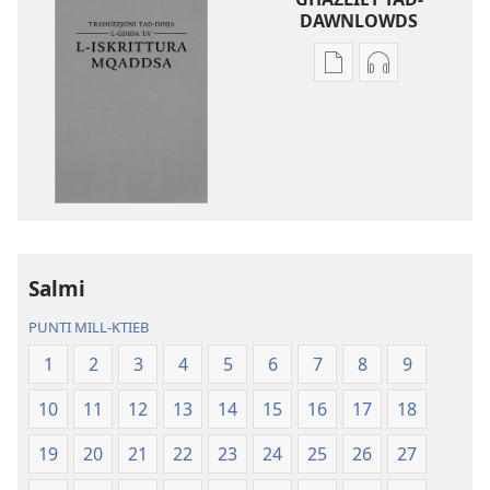
DAWNLOWDS
Għażliet
Għażliet
għad-
għad-
dawnlowds
dawnlowds
tal-
tar-
pubblikazzjonijiet
rikordings
diġitali
bl-
Traduzzjoni
awdjo
tad-
Traduzzjoni
Dinja
tad-
Salmi
l-
Dinja
PUNTI MILL-KTIEB
Ġdida
l-
taʼ
Ġdida
1
2
3
4
5
6
7
8
9
l-
taʼ
10
11
12
13
14
15
16
17
18
Iskrittura
l-
Mqaddsa
Iskrittura
19
20
21
22
23
24
25
26
27
(Reviżjoni
Mqaddsa