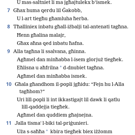
U mas-saltniet li ma jgħajtulekx b’ismek.
7
Għax huma qerdu lil Ġakobb,
U l-art tiegħu għamluha ħerba.
8
Tħalliniex inbatu għall-iżbalji tal-antenati tagħna.
Ħenn għalina malajr,
Għax aħna qed inbatu ħafna.
9
Alla tagħna li ssalvana, għinna.
Agħmel dan minħabba l-isem glorjuż tiegħek.
*
Eħlisna u aħfrilna
d-dnubiet tagħna.
Agħmel dan minħabba ismek.
10
Għala għandhom il-popli jgħidu: “Fejn hu l-Alla
tagħhom?”
Uri lill-popli li int ikkastigajt lil dawk li qatlu
lill-qaddejja tiegħek.
Agħmel dan quddiem għajnejna.
11
Jalla tismaʼ l-biki tal-priġunieri.
*
Uża s-saħħa
kbira tiegħek biex iżżomm