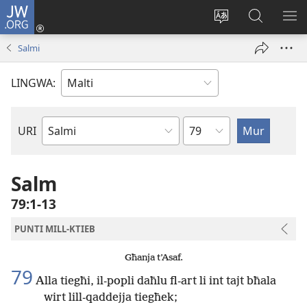
JW.ORG
Illoggja
(opens
Biddel
Fittex
UR
new
il-
f’JW.ORG
L-
Salmi
window)
lingwa
ME
tas-
LINGWA:
sit
Kapitlu
URI
Ktieb
tal-
Bibbja
Salm
79:1-13
PUNTI MILL-KTIEB
Għanja t’Asaf.
79
Alla tiegħi, il-popli daħlu fl-art li int tajt bħala
wirt lill-qaddejja tiegħek;