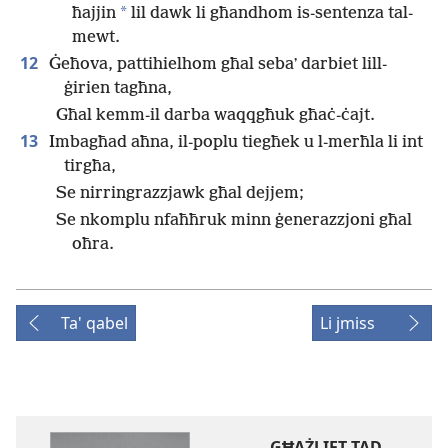
*
ħajjin
lil dawk li għandhom is-sentenza tal-
mewt.
12
Ġeħova, pattihielhom għal sebaʼ darbiet lill-
ġirien tagħna,
Għal kemm-il darba waqqgħuk għaċ-ċajt.
13
Imbagħad aħna, il-poplu tiegħek u l-merħla li int
tirgħa,
Se nirringrazzjawk għal dejjem;
Se nkomplu nfaħħruk minn ġenerazzjoni għal
oħra.
Ta' qabel
Li jmiss
GĦAŻLIET TAD-