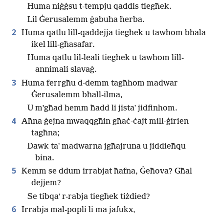
Huma niġġsu t-tempju qaddis tiegħek.
Lil Ġerusalemm ġabuha ħerba.
2
Huma qatlu lill-qaddejja tiegħek u tawhom bħala
ikel lill-għasafar.
Huma qatlu lil-leali tiegħek u tawhom lill-
annimali slavaġ.
3
Huma ferrgħu d-demm tagħhom madwar
Ġerusalemm bħall-ilma,
U m’għad hemm ħadd li jistaʼ jidfinhom.
4
Aħna ġejna mwaqqgħin għaċ-ċajt mill-ġirien
tagħna;
Dawk taʼ madwarna jgħajruna u jiddieħqu
bina.
5
Kemm se ddum irrabjat ħafna, Ġeħova? Għal
dejjem?
Se tibqaʼ r-rabja tiegħek tiżdied?
6
Irrabja mal-popli li ma jafukx,