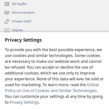
Sib laqgħa
(opens
new
Sib konvenzjoni
(opens
window)
new
X’Hawn Ġdid?
window)
Vidjows
Privacy Settings
Fittex f’JW.ORG
To provide you with the best possible experience, we
Donazzjonijiet
(opens
use cookies and similar technologies. Some cookies
new
are necessary to make our website work and cannot
window)
LIBRERIJA ONLAJN tat-Torri tal-Għassa
be refused. You can accept or decline the use of
(opens
new
additional cookies, which we use only to improve
®
JW Hub
window)
(opens
your experience. None of this data will ever be sold or
new
used for marketing. To learn more, read the
Global
window)
Policy on Use of Cookies and Similar Technologies
.
You can customize your settings at any time by going
Copyright
© 2026 Watch Tower Bible and Tract Society of Pennsylvania.
to
Privacy Settings
.
S
TERMINI TAL-UŻU
|
PRIVACY POLICY
|
PRIVACY SETTINGS