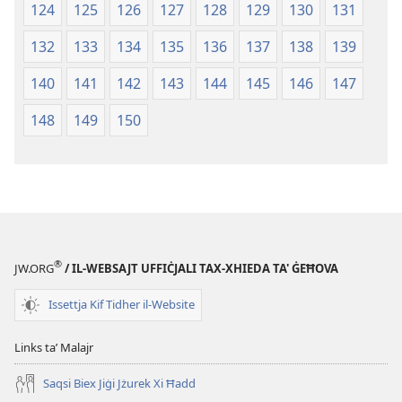
124
125
126
127
128
129
130
131
132
133
134
135
136
137
138
139
140
141
142
143
144
145
146
147
148
149
150
®
JW.ORG
/ IL-WEBSAJT UFFIĊJALI TAX-XHIEDA TA' ĠEĦOVA
Issettja Kif Tidher il-Website
Links taʼ Malajr
Saqsi Biex Jiġi Jżurek Xi Ħadd